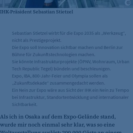
A
IHK-Präsident Sebastian Stietzel
Sebastian Stietzel wirbt für die Expo 2035 als „Werkzeug“,
nicht als Prestigeprojekt.
Die Expo soll Innovation sichtbar machen und Berlin zur
Bühne für Zukunftstechnologien machen.
Sie könnte Infrastrukturprojekte (ÖPNV, Wohnraum, Urban
Tech Republic Tegel) bündeln und beschleunigen.
Expo, IBA, 800-Jahr-Feier und Olympia sollen als
„Zukunftsdekade“ zusammengedacht werden.
Ein Nein zur Expo wäre aus Sicht der IHK ein Nein zu Tempo
bei Infrastruktur, Standortentwicklung und internationaler
Sichtbarkeit.
Als ich in Osaka auf dem Expo-Gelände stand,
wurde mir noch einmal sehr klar, was so eine
Weltausstellung auslöst: 200.000 Gäste an einem