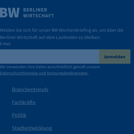
Weitere Infos
Wirtschaft.
IHK Berlin. Offizieller Unterstützer der Berliner
Melden Sie sich für unser BW Wochenbriefing an, um über die
Berliner Wirtschaft auf dem Laufenden zu bleiben.
tatsächlich unterstützt.
E-Mail
konkret bedeutet – und wie die IHK Berlin Unternehmen
Durch ihre Perspektiven wird deutlich, was der Claim
Anmelden
der Berliner Wirtschaft.
Wir verwenden Ihre Daten ausschließlich gemäß unserer
Datenschutzhinweise und Nutzungsbedingungen.
Die Unternehmer stehen stellvertretend für die Vielfalt
mit Haltung.
Branchentrends
Jetzt löst die Kammer diese Frage auf – klar, sichtbar und
Fachkräfte
angestoßen.
Politik
IHK?“
wurde bewusst Neugier geweckt und Gespräche
Kampagne der IHK Berlin in die nächste Stufe. Mit
„WTF is
Stadtentwicklung
Nach einer aufmerksamkeitsstarken Teaserphase geht die