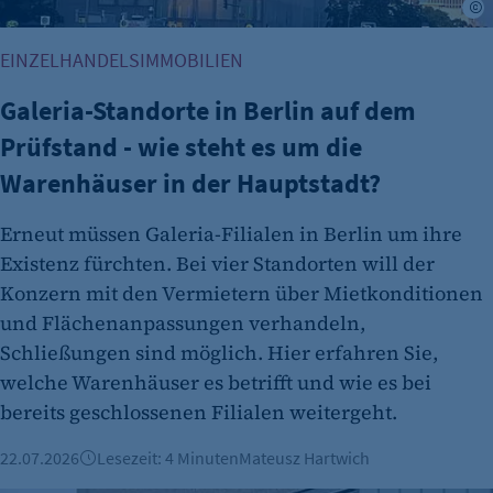
M
EINZELHANDELSIMMOBILIEN
etracker Analytics
Name:
Galeria-Standorte in Berlin auf dem
et_oi_v2
Prüfstand - wie steht es um die
Anbieter:
Warenhäuser in der Hauptstadt?
etracker GmbH
Erneut müssen Galeria-Filialen in Berlin um ihre
Zweck:
Existenz fürchten. Bei vier Standorten will der
Cookie Erkennung
Konzern mit den Vermietern über Mietkonditionen
Cookie Laufzeit:
und Flächenanpassungen verhandeln,
2 Jahre
Schließungen sind möglich. Hier erfahren Sie,
etracker Analytics
welche Warenhäuser es betrifft und wie es bei
bereits geschlossenen Filialen weitergeht.
Name:
et_allow_cookies
22.07.2026
Lesezeit: 4 Minuten
Mateusz Hartwich
Anbieter: