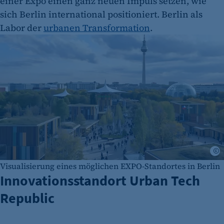
einer Expo einen ganz neuen Impuls setzen, wie
sich Berlin international positioniert. Berlin als
Labor der
urbanen Transformation
.
E
Visualisierung eines möglichen EXPO-Standortes in Berlin
Innovationsstandort Urban Tech
Republic