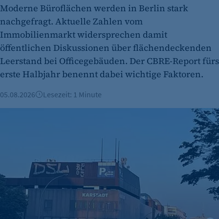
Moderne Büroflächen werden in Berlin stark
Cookie Laufzeit:
nachgefragt. Aktuelle Zahlen vom
Session
Immobilienmarkt widersprechen damit
Cookie Consent
öffentlichen Diskussionen über flächendeckenden
Leerstand bei Officegebäuden. Der CBRE-Report fürs
Name:
erste Halbjahr benennt dabei wichtige Faktoren.
cookie_consent
Zweck:
05.08.2026
Lesezeit: 1 Minute
Dieser Cookie speichert die ausgewählten
Galeria-Standorte in Berlin auf dem Prüfstand - wie steht 
Einverständnis-Optionen des Benutzers
Cookie Laufzeit:
1 Jahr