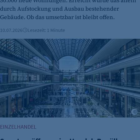
50.000 neue Wohnungen. Erreicht würde das allein
durch Aufstockung und Ausbau bestehender
Gebäude. Ob das umsetzbar ist bleibt offen.
10.07.2026
Lesezeit: 1 Minute
Sonntagsöffnung im Handel: Bevölkerung gespalten, zeigt 
i
EINZELHANDEL