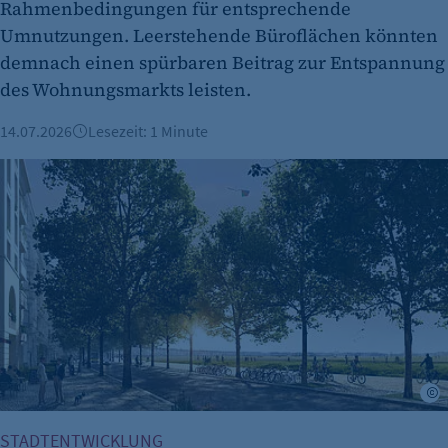
24 Std.
Rahmenbedingungen für entsprechende
Umnutzungen. Leerstehende Büroflächen könnten
demnach einen spürbaren Beitrag zur Entspannung
des Wohnungsmarkts leisten.
14.07.2026
Lesezeit: 1 Minute
Randbebauung des Tempelhofer Feldes: IBB-Studie zu Wirtsc
I
STADTENTWICKLUNG