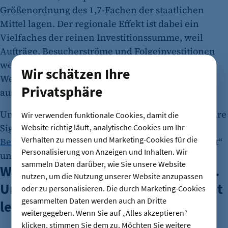
Größenordnung des 1,7-Fachen der staatlichen
Mittel lagen. Der regionale Effekt ist dabei ein
Vielfaches der reinen Investitionssumme, weil
Aufträge, Besucherströme und Folgeinvestitionen
weit über das eigentliche Budget hinaus
Wir schätzen Ihre
Wertschöpfung in unserer Stadt und Region
Privatsphäre
auslösen.
Und aus dem internationalen Umfeld höre ich klare
Wir verwenden funktionale Cookies, damit die
Signale: „Man wünscht sich eine
Bewerbung aus
Website richtig läuft, analytische Cookies um Ihr
Verhalten zu messen und Marketing-Cookies für die
Berlin
.“ Mehr noch: Es liege „auf dem Silbertablett“
Personalisierung von Anzeigen und Inhalten. Wir
und Berlin habe „sehr, sehr gute Chancen“.
sammeln Daten darüber, wie Sie unsere Website
Wer nein sagt, sagt nein zu Tempo.
nutzen, um die Nutzung unserer Website anzupassen
Und das kann sich diese Stadt nicht
oder zu personalisieren. Die durch Marketing-Cookies
gesammelten Daten werden auch an Dritte
leisten
weitergegeben. Wenn Sie auf „Alles akzeptieren“
klicken, stimmen Sie dem zu. Möchten Sie weitere