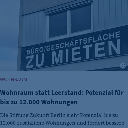
Wohnraum statt Leerstand: Potenzial für bis zu 12.000 Wo
etracker GmbH
Zweck:
Es erlaubt eTracker Cookies zu setzen.
Cookie Laufzeit:
480 Tage
etracker Analytics
Name:
isSdEnabled
WOHNRAUM
Anbieter:
etracker GmbH
Wohnraum statt Leerstand: Potenzial für
Zweck:
bis zu 12.000 Wohnungen
Erkennung, ob bei dem Besucher die
Scrolltiefe gemessen wird.
Die Stiftung Zukunft Berlin sieht Potenzial bis zu
Cookie Laufzeit:
12.000 zusätzliche Wohnungen und fordert bessere