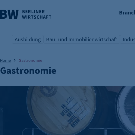
Branc
nü überspringen
Ausbildung
Bau- und Immobilienwirtschaft
Indus
Übersicht Schlagwort
Übersicht Schlagwort
Übers
Home
Gastronomie
Gastronomie
Brauerei Lemke – Berlins Biermanufaktur mit ordentlich Id