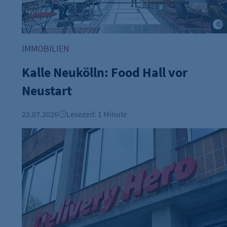
M
IMMOBILIEN
Kalle Neukölln: Food Hall vor
Neustart
22.07.2026
Lesezeit: 1 Minute
Uber übernimmt Delivery Hero für rund 13 Milliarden 