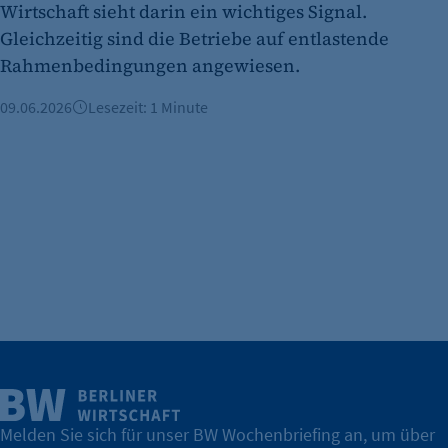
Wirtschaft sieht darin ein wichtiges Signal.
Cookie Laufzeit:
Gleichzeitig sind die Betriebe auf entlastende
Rahmenbedingungen angewiesen.
09.06.2026
Lesezeit: 1 Minute
etracker Analytics
Name:
Anbieter:
Zweck:
Cookie Laufzeit:
etracker Analytics
Name:
Anbieter:
Melden Sie sich für unser BW Wochenbriefing an, um über