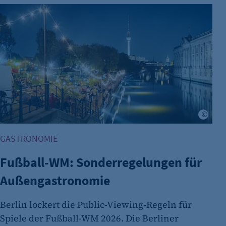
Zweck:
Fußball-WM: Sonderregelungen für Außengastronomie
Cookie Laufzeit:
fe_typo_user
Name:
Anbieter:
Adob
Zweck:
GASTRONOMIE
Cookie Laufzeit:
Fußball-WM: Sonderregelungen für
Cookie Consent
Außengastronomie
Name:
Berlin lockert die Public-Viewing-Regeln für
Zweck:
Spiele der Fußball-WM 2026. Die Berliner