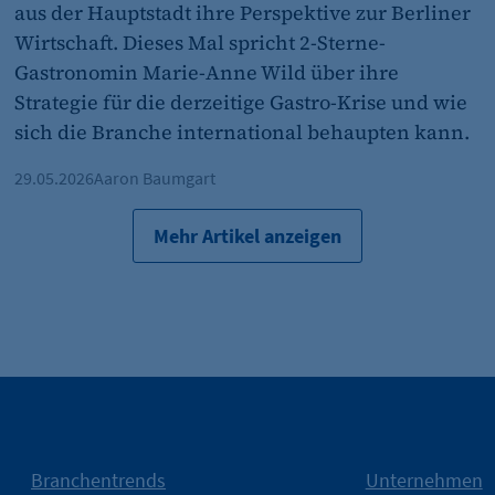
aus der Hauptstadt ihre Perspektive zur Berliner
1 Jahr
Wirtschaft. Dieses Mal spricht 2-Sterne-
Gastronomin Marie-Anne Wild über ihre
Strategie für die derzeitige Gastro-Krise und wie
sich die Branche international behaupten kann.
29.05.2026
Aaron Baumgart
et_oi_v2
Mehr Artikel anzeigen
etracker GmbH
Cookie Erkennung
2 Jahre
et_allow_cookies
etracker GmbH
Branchentrends
Unternehmen