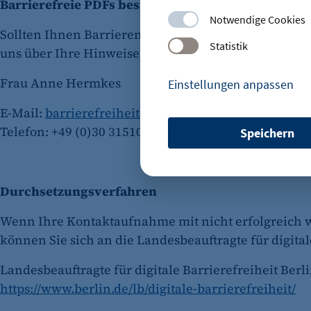
Barrierefreie PDFs bestellen oder Barrieren meld
Notwendige Cookies
Sollten Ihnen Barrieren auf unserer Website auffal
Statistik
uns über Ihre Hinweise. Sie erreichen uns unter:
Frau Anne Hermkes
Einstellungen anpassen
E-Mail:
barrierefreiheit@berliner-wirtschaft.de
Telefon: +49 (0)30 31510543
Speichern
etracker Sitzungs-Cookie
Name:
Durchsetzungsverfahren
Anbieter:
Wenn Ihre Kontaktaufnahme mit nicht erfolgreich w
Zweck:
können Sie sich an die Landesbeauftragte für digit
Landesbeauftragte für digitale Barrierefreiheit Berl
https://www.berlin.de/lb/digitale-barrierefreiheit/
Cookie Laufzeit: