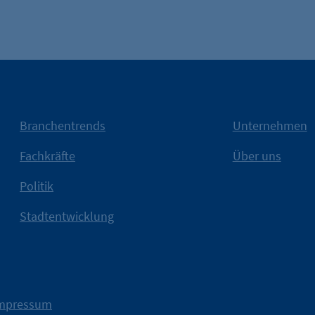
fe_typo_user
CMS TYPO3
Session-Cookie für die Verwaltung von Benutzer-Sessions 
oder Formularen). Wird auch bei Caching zur Identifizie
Branchentrends
Unternehmen
Session
Fachkräfte
Über uns
cookie_consent
Politik
Dieser Cookie speichert die ausgewählten Einverständni
Stadtentwicklung
Weitere Infos
1 Jahr
Wirtschaft.
IHK Berlin. Offizieller Unter
tatsächlich unterstützt.
mpressum
konkret bedeutet – und wie 