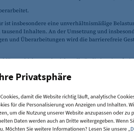
berarbeitet.
rfür ist insbesondere eine unverhältnismäßige Belast
en tausend Inhalten. An der Umsetzung und insbeson
en und Überarbeitungen wird die barrierefreie Gest
rklärung bisher noch nicht vollständig barrierefrei:
ezeigt
Ihre Privatsphäre
f Bauchbinden) finden sich in der Audiotranskription
erbessert werden ….
ookies, damit die Website richtig läuft, analytische Cookie
 anhand der Kriterien des
BITV
und der
Web Content 
ies für die Personalisierung von Anzeigen und Inhalten. W
seite durch eine unabhängige Stelle ist in Planung 
zen, um die Nutzung unserer Website anzupassen oder zu pe
lten Daten werden auch an Dritte weitergegeben. Wenn Sie
u. Möchten Sie weitere Informationen? Lesen Sie unsere „
D