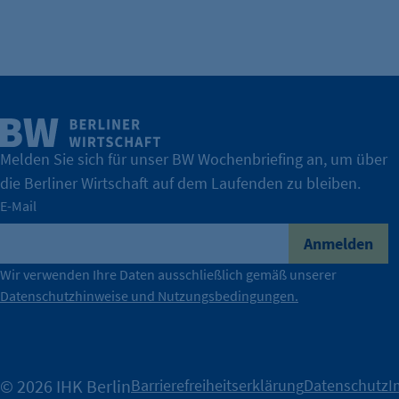
fe_typo_user
Name:
Anbieter:
Zweck:
Melden Sie sich für unser BW Wochenbriefing an, um über
Cookie Laufzeit:
die Berliner Wirtschaft auf dem Laufenden zu bleiben.
Cookie Consent
E-Mail
Name:
Anmelden
Zweck:
Wir verwenden Ihre Daten ausschließlich gemäß unserer
Datenschutzhinweise und Nutzungsbedingungen.
Cookie Laufzeit:
© 2026 IHK Berlin
Barrierefreiheitserklärung
Datenschutz
I