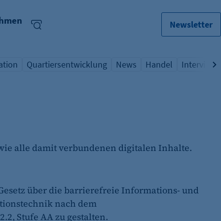
ehmen
Newsletter
ation
Quartiersentwicklung
News
Handel
Interview
lagwort
icht Schlagwort
Übersicht Schlagwort
Übersicht Schlagwort
Übersicht Schlagwo
Übersicht
ie alle damit verbundenen digitalen Inhalte.
 Gesetz über die barrierefreie Informations- und
ationstechnik nach dem
.2, Stufe AA zu gestalten.