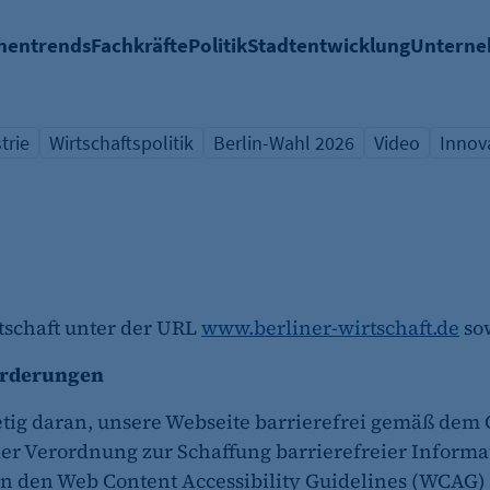
hentrends
Fachkräfte
Politik
Stadtentwicklung
Untern
trie
Wirtschaftspolitik
Berlin-Wahl 2026
Video
Innov
icht Schlagwort
Übersicht Schlagwort
Übersicht Schlagwort
Übersicht Sch
Übers
rtschaft unter der URL
www.berliner-wirtschaft.de
sow
forderungen
stetig daran, unsere Webseite barrierefrei gemäß dem
er Verordnung zur Schaffung barrierefreier Inform
n den Web Content Accessibility Guidelines (WCAG) 2