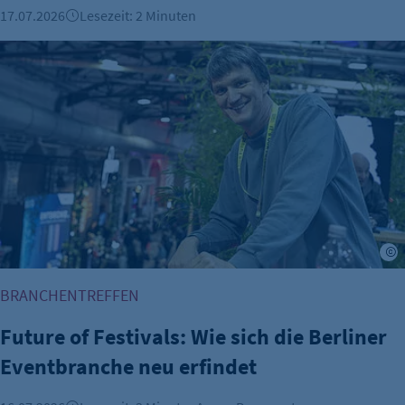
17.07.2026
Lesezeit: 2 Minuten
Future of Festivals: Wie sich die Berliner Eventbranche neu 
C
BRANCHENTREFFEN
Future of Festivals: Wie sich die Berliner
Eventbranche neu erfindet