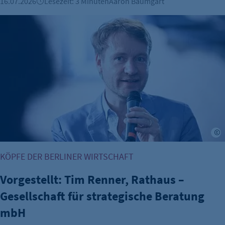
16.07.2026
Lesezeit: 3 Minuten
Aaron Baumgart
Vorgestellt: Tim Renner, Rathaus – Gesellschaft für strate
r
KÖPFE DER BERLINER WIRTSCHAFT
Vorgestellt: Tim Renner, Rathaus –
Gesellschaft für strategische Beratung
mbH