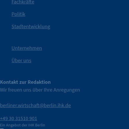
Fachkräfte
angestoßen.
Politik
IHK?“
wurde bewusst Neugier geweckt und Gespräche
Kampagne der IHK Berlin in die nächste Stufe. Mit
„WTF is
Stadtentwicklung
Nach einer aufmerksamkeitsstarken Teaserphase geht die
IHK Berlin. Offizieller Unterstützer der Berliner Wirtschaft.
Unternehmen
Über uns
Kontakt zur Redaktion
Wir freuen uns über Ihre Anregungen
berliner.wirtschaft@berlin.ihk.de
+49 30 31510 901
Ein Angebot der IHK Berlin