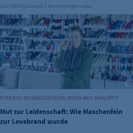
12.07.2026
Lesezeit: 2 Minuten
Holger Lunau
Mut zur Leidenschaft: Wie Maschenfein zur Lovebrand wur
I
PODCAST: BUSINESSZYKLEN, WENN MUT ANKLOPFT
Mut zur Leidenschaft: Wie Maschenfein
zur Lovebrand wurde