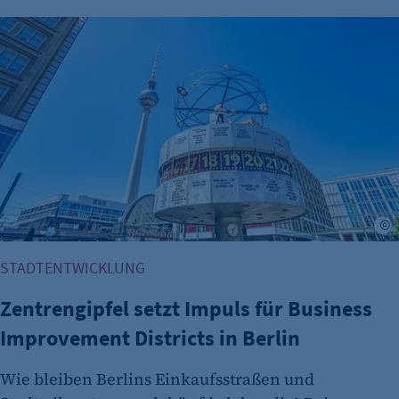
Zweck:
Zentrengipfel setzt Impuls für Business Improvement Distric
Dieser Cookie speichert die ausgewählten
Einverständnis-Optionen des Benutzers
Cookie Laufzeit:
1 Jahr
A
STADTENTWICKLUNG
etracker Analytics
Zentrengipfel setzt Impuls für Business
Name:
Improvement Districts in Berlin
et_oi_v2
Wie bleiben Berlins Einkaufsstraßen und
Anbieter: