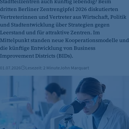
Stadtteilzentren auch künftig lebendig? Beim
etracker GmbH
dritten Berliner Zentrengipfel 2026 diskutierten
Zweck:
Vertreterinnen und Vertreter aus Wirtschaft, Politik
Cookie Erkennung
und Stadtentwicklung über Strategien gegen
Cookie Laufzeit:
Leerstand und für attraktive Zentren. Im
2 Jahre
Mittelpunkt standen neue Kooperationsmodelle und
die künftige Entwicklung von Business
etracker Analytics
Improvement Districts (BIDs).
Name:
et_allow_cookies
01.07.2026
Lesezeit: 2 Minute
John Marquart
Anbieter:
Transferale 2026: Wissenschaftsfestival heute gestartet
etracker GmbH
Zweck:
Es erlaubt eTracker Cookies zu setzen.
Cookie Laufzeit:
480 Tage