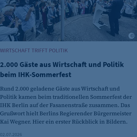
fe_typo_user
Name:
fe_typo_user
Anbieter:
I
CMS TYPO3
WIRTSCHAFT TRIFFT POLITIK
Zweck:
Session-Cookie für die Verwaltung von
2.000 Gäste aus Wirtschaft und Politik
Benutzer-Sessions (z. B. bei Login, Umfrage
beim IHK-Sommerfest
oder Formularen). Wird auch bei Caching zur
Identifizierung verwendet.
Rund 2.000 geladene Gäste aus Wirtschaft und
Cookie Laufzeit:
Politik kamen beim traditionellen Sommerfest der
Session
IHK Berlin auf der Fasanenstraße zusammen. Das
Grußwort hielt Berlins Regierender Bürgermeister
Cookie Consent
Kai Wegner. Hier ein erster Rückblick in Bildern.
Name:
cookie_consent
02.07.2026