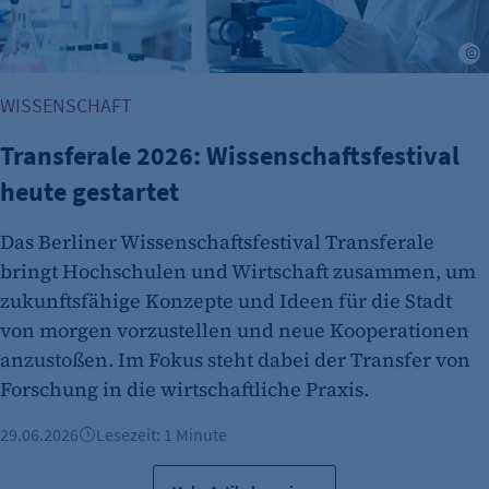
etracker Analytics
Name:
A
isSdEnabled
WISSENSCHAFT
Anbieter:
etracker GmbH
Transferale 2026: Wissenschaftsfestival
heute gestartet
Zweck:
Erkennung, ob bei dem Besucher die
Das Berliner Wissenschaftsfestival Transferale
Scrolltiefe gemessen wird.
bringt Hochschulen und Wirtschaft zusammen, um
Cookie Laufzeit:
zukunftsfähige Konzepte und Ideen für die Stadt
24 Std.
von morgen vorzustellen und neue Kooperationen
anzustoßen. Im Fokus steht dabei der Transfer von
Forschung in die wirtschaftliche Praxis.
29.06.2026
Lesezeit: 1 Minute