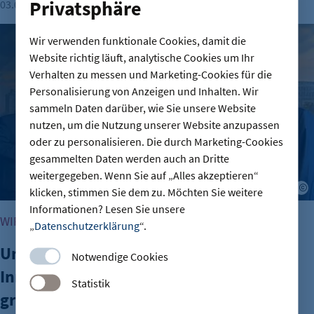
Privatsphäre
03.07.2026
Lesezeit: 1 Minute
Unternehmensnetzwerke und Innovationsquartiere im Berl
Wir verwenden funktionale Cookies, damit die
Website richtig läuft, analytische Cookies um Ihr
Verhalten zu messen und Marketing-Cookies für die
Personalisierung von Anzeigen und Inhalten. Wir
sammeln Daten darüber, wie Sie unsere Website
nutzen, um die Nutzung unserer Website anzupassen
oder zu personalisieren. Die durch Marketing-Cookies
gesammelten Daten werden auch an Dritte
weitergegeben. Wenn Sie auf „Alles akzeptieren“
D
klicken, stimmen Sie dem zu. Möchten Sie weitere
Informationen? Lesen Sie unsere
WIRTSCHAFT IN TEMPELHOF-SCHÖNEBERG
„
Datenschutzerklärung
“.
Unternehmensnetzwerke und
Notwendige Cookies
Innovationsquartiere im Berliner Süden
Statistik
gründen Allianz