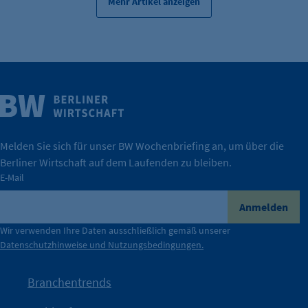
Mehr Artikel anzeigen
Weitere Infos
Wirtschaft.
IHK Berlin. Offizieller Unterstützer der Berliner
Melden Sie sich für unser BW Wochenbriefing an, um über die
Berliner Wirtschaft auf dem Laufenden zu bleiben.
tatsächlich unterstützt.
E-Mail
konkret bedeutet – und wie die IHK Berlin Unternehmen
Durch ihre Perspektiven wird deutlich, was der Claim
Anmelden
der Berliner Wirtschaft.
Wir verwenden Ihre Daten ausschließlich gemäß unserer
Datenschutzhinweise und Nutzungsbedingungen.
Die Unternehmer stehen stellvertretend für die Vielfalt
mit Haltung.
Branchentrends
Jetzt löst die Kammer diese Frage auf – klar, sichtbar und