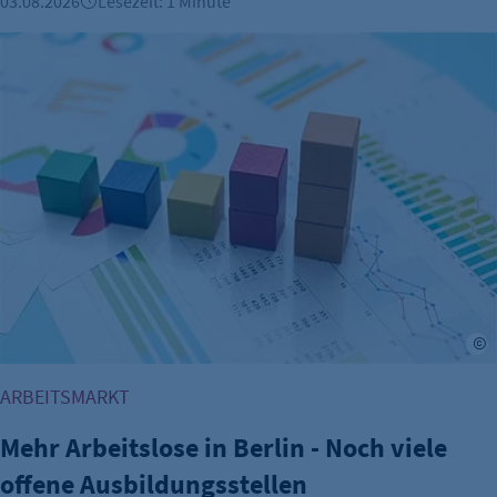
03.08.2026
Lesezeit: 1 Minute
Mehr Arbeitslose in Berlin - Noch viele offene Ausbildungss
A
ARBEITSMARKT
Mehr Arbeitslose in Berlin - Noch viele
offene Ausbildungsstellen