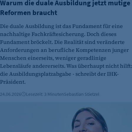
Warum die duale Ausbildung jetzt mutige
Reformen braucht
Die duale Ausbildung ist das Fundament für eine
nachhaltige Fachkräftesicherung. Doch dieses
Fundament bröckelt. Die Realität sind veränderte
Anforderungen an berufliche Kompetenzen junger
etracker Analytics
Menschen einerseits, weniger geradlinige
Name:
Lebensläufe andererseits. Was überhaupt nicht hilft:
et_oi_v2
die Ausbildungsplatzabgabe - schreibt der IHK-
Anbieter:
Präsident.
etracker GmbH
24.06.2026
Lesezeit: 3 Minuten
Sebastian Stietzel
Zweck:
Cookie Erkennung
Zeitzubi: Ein eindrucksvolles Beispiel wie sich soziales E
Cookie Laufzeit:
2 Jahre