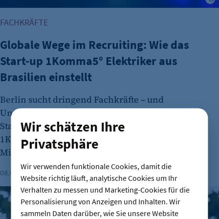
FACHKRÄFTE
Globale Wege im Recruiting: Wie das
Start-up 1Komma5° Elektriker aus
Brasilien einstellt
Berlin sucht dringend Fachkräfte – und
Unternehmen öffnen ihren Blick über die
Wir schätzen Ihre
Stadtgrenzen hinaus. Das Energie-Start-up
1Komma5° erzählt, wie internationale
Privatsphäre
Mitarbeitergewinnung bei ihnen gelingt.
Wir verwenden funktionale Cookies, damit die
08.07.2026
Lesezeit: 3 Minuten
Katrin Lohse
Website richtig läuft, analytische Cookies um Ihr
Verhalten zu messen und Marketing-Cookies für die
Erstes Azubi-Wohnheim in Berlin - bezahlbarer Wohnraum i
Personalisierung von Anzeigen und Inhalten. Wir
sammeln Daten darüber, wie Sie unsere Website