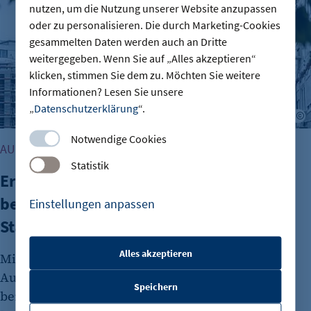
nutzen, um die Nutzung unserer Website anzupassen
oder zu personalisieren. Die durch Marketing-Cookies
gesammelten Daten werden auch an Dritte
weitergegeben. Wenn Sie auf „Alles akzeptieren“
klicken, stimmen Sie dem zu. Möchten Sie weitere
Informationen? Lesen Sie unsere
„
Datenschutzerklärung
“.
A
Notwendige Cookies
AUSBILDUNG & WOHNUNGSMARKT
Statistik
Erstes Azubi-Wohnheim in Berlin -
bezahlbarer Wohnraum ist
Einstellungen anpassen
Standortfaktor
Alles akzeptieren
Mit dem ersten kommunalen Wohnheim für
etracker Sitzungs-Cookie
Auszubildende schafft Berlin 154 dringend
Speichern
Name:
benötigte Wohnplätze. Die hohe Zahl an
et_oi_v2