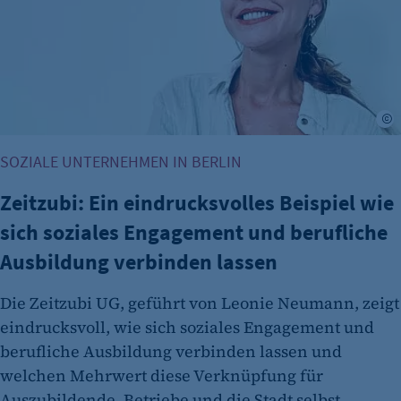
etracker Analytics
Name:
et_allow_cookies
Anbieter:
etracker GmbH
Z
Zweck:
SOZIALE UNTERNEHMEN IN BERLIN
Es erlaubt eTracker Cookies zu setzen.
Zeitzubi: Ein eindrucksvolles Beispiel wie
Cookie Laufzeit:
480 Tage
sich soziales Engagement und berufliche
Ausbildung verbinden lassen
etracker Analytics
Name:
Die Zeitzubi UG, geführt von Leonie Neumann, zeigt
isSdEnabled
eindrucksvoll, wie sich soziales Engagement und
berufliche Ausbildung verbinden lassen und
Anbieter:
etracker GmbH
welchen Mehrwert diese Verknüpfung für
Auszubildende, Betriebe und die Stadt selbst