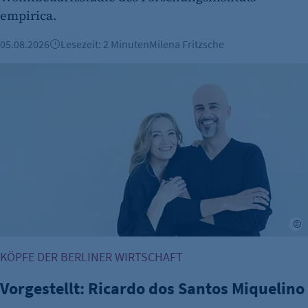
empirica.
05.08.2026
Lesezeit: 2 Minuten
Milena Fritzsche
Vorgestellt: Ricardo dos Santos Miquelino
a
KÖPFE DER BERLINER WIRTSCHAFT
Vorgestellt: Ricardo dos Santos Miquelino