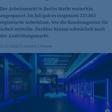
Der Arbeitsmarkt in Berlin bleibt weiterhin
angespannt. Im Juli gab es insgesamt 223.863
registrierte Arbeitslose, wie die Bundesagentur für
Arbeit mitteilte. Darüber hinaus schwächelt auch
der Ausbildungsmarkt.
31.07.2026
Lesezeit: 1 Minute
Globale Wege im Recruiting: Wie das Start-up 1Komma5° Elek
S