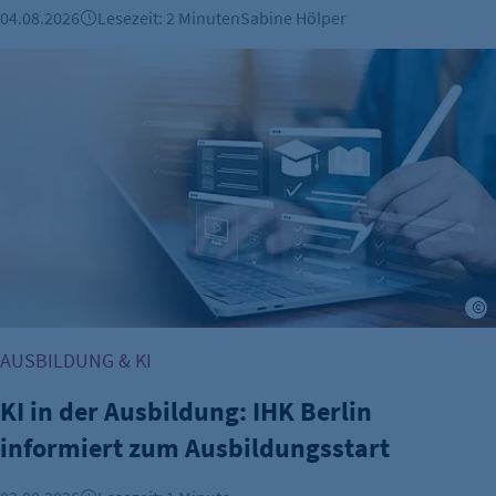
04.08.2026
Lesezeit: 2 Minuten
Sabine Hölper
KI in der Ausbildung: IHK Berlin informiert zum Ausbildungs
A
AUSBILDUNG & KI
KI in der Ausbildung: IHK Berlin
informiert zum Ausbildungsstart