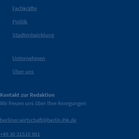
Jetzt löst die Kammer diese Frage auf – klar, sichtbar und
Fachkräfte
angestoßen.
Politik
IHK?“
wurde bewusst Neugier geweckt und Gespräche
Kampagne der IHK Berlin in die nächste Stufe. Mit
„WTF is
Stadtentwicklung
Nach einer aufmerksamkeitsstarken Teaserphase geht die
IHK Berlin. Offizieller Unterstützer der Berliner Wirtschaft.
Unternehmen
Über uns
Kontakt zur Redaktion
Wir freuen uns über Ihre Anregungen
berliner.wirtschaft@berlin.ihk.de
+49 30 31510 901