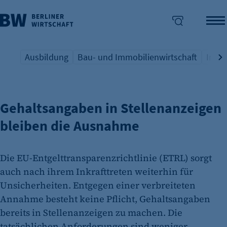
Ausbildung
Bau- und Immobilienwirtschaft
Indus
EU-ENTGELTTRANSPARENZRICHTLINIE
Übersicht Schlagwort
Übersicht Schlagwort
Übers
enü überspringen
Gehaltsangaben in Stellenanzeigen
bleiben die Ausnahme
Die EU-Entgelttransparenzrichtlinie (ETRL) sorgt
auch nach ihrem Inkrafttreten weiterhin für
Unsicherheiten. Entgegen einer verbreiteten
Annahme besteht keine Pflicht, Gehaltsangaben
bereits in Stellenanzeigen zu machen. Die
tatsächlichen Anforderungen sind weniger