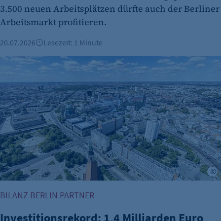
3.500 neuen Arbeitsplätzen dürfte auch der Berliner
Zweck:
Arbeitsmarkt profitieren.
Dieser Cookie speichert die ausgewählten
Einverständnis-Optionen des Benutzers
20.07.2026
Lesezeit: 1 Minute
Cookie Laufzeit:
Investitionsrekord: 1,4 Milliarden Euro für den Wirtschaftss
1 Jahr
etracker Analytics
©
Name:
BILANZ BERLIN PARTNER
et_oi_v2
Investitionsrekord: 1,4 Milliarden Euro
Anbieter: