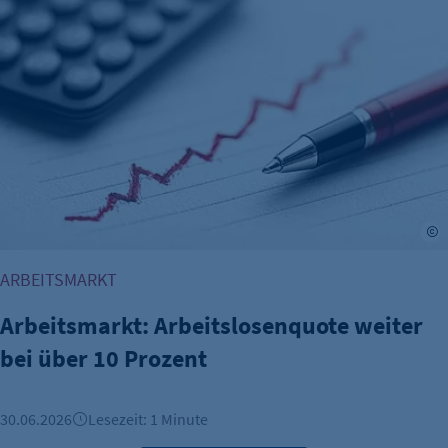
Arbeitsmarkt: Arbeitslosenquote weiter bei über 10 Prozent
A
ARBEITSMARKT
Arbeitsmarkt: Arbeitslosenquote weiter
bei über 10 Prozent
30.06.2026
Lesezeit: 1 Minute