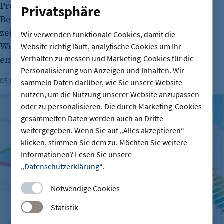
Problem blockiert zunehmend der angespannte
Privatsphäre
Berliner Wohnungsmarkt den Berufseinstieg. Das
zeigen aktuelle IHK-Umfragen und eine
Wir verwenden funktionale Cookies, damit die
Wohnbedarfsstudie des Forschungsinstituts
Website richtig läuft, analytische Cookies um Ihr
Verhalten zu messen und Marketing-Cookies für die
empirica.
Personalisierung von Anzeigen und Inhalten. Wir
05.08.2026
Lesezeit: 2 Minuten
Milena Fritzsche
sammeln Daten darüber, wie Sie unsere Website
nutzen, um die Nutzung unserer Website anzupassen
Mehr Arbeitslose in Berlin - Noch viele offene Ausbildungss
oder zu personalisieren. Die durch Marketing-Cookies
gesammelten Daten werden auch an Dritte
weitergegeben. Wenn Sie auf „Alles akzeptieren“
klicken, stimmen Sie dem zu. Möchten Sie weitere
Informationen? Lesen Sie unsere
„
Datenschutzerklärung
“.
Notwendige Cookies
Statistik