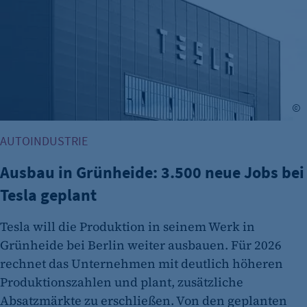
fe_typo_user
Name:
fe_typo_user
Anbieter:
CMS TYPO3
A
Zweck:
AUTOINDUSTRIE
Session-Cookie für die Verwaltung von
Benutzer-Sessions (z. B. bei Login, Umfrage
Ausbau in Grünheide: 3.500 neue Jobs bei
oder Formularen). Wird auch bei Caching zur
Tesla geplant
Identifizierung verwendet.
Cookie Laufzeit:
Tesla will die Produktion in seinem Werk in
Session
Grünheide bei Berlin weiter ausbauen. Für 2026
rechnet das Unternehmen mit deutlich höheren
Cookie Consent
Produktionszahlen und plant, zusätzliche
Name:
Absatzmärkte zu erschließen. Von den geplanten
cookie_consent