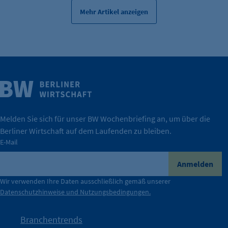
Mehr Artikel anzeigen
Weitere Infos
Wirtschaft.
IHK Berlin. Offizieller Unterstützer der Berliner
Melden Sie sich für unser BW Wochenbriefing an, um über die
Berliner Wirtschaft auf dem Laufenden zu bleiben.
tatsächlich unterstützt.
E-Mail
konkret bedeutet – und wie die IHK Berlin Unternehmen
Durch ihre Perspektiven wird deutlich, was der Claim
Anmelden
der Berliner Wirtschaft.
Wir verwenden Ihre Daten ausschließlich gemäß unserer
Datenschutzhinweise und Nutzungsbedingungen.
Die Unternehmer stehen stellvertretend für die Vielfalt
mit Haltung.
Branchentrends