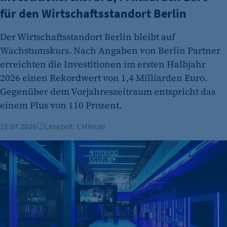
etracker GmbH
für den Wirtschaftsstandort Berlin
Zweck:
Der Wirtschaftsstandort Berlin bleibt auf
Cookie Erkennung
Wachstumskurs. Nach Angaben von Berlin Partner
Cookie Laufzeit:
erreichten die Investitionen im ersten Halbjahr
2 Jahre
2026 einen Rekordwert von 1,4 Milliarden Euro.
Gegenüber dem Vorjahreszeitraum entspricht das
etracker Analytics
einem Plus von 110 Prozent.
Name:
et_allow_cookies
15.07.2026
Lesezeit: 1 Minute
Anbieter:
Globale Wege im Recruiting: Wie das Start-up 1Komma5° Elek
etracker GmbH
Zweck:
Es erlaubt eTracker Cookies zu setzen.
Cookie Laufzeit:
480 Tage