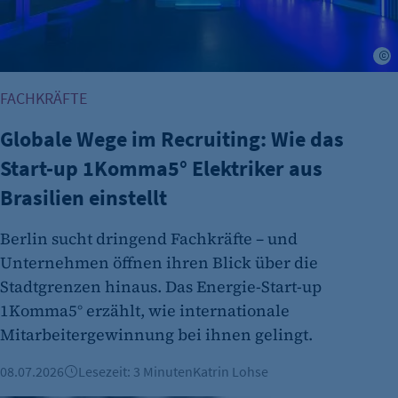
etracker Analytics
Name:
S
isSdEnabled
FACHKRÄFTE
Anbieter:
etracker GmbH
Globale Wege im Recruiting: Wie das
Zweck:
Start-up 1Komma5° Elektriker aus
Erkennung, ob bei dem Besucher die
Brasilien einstellt
Scrolltiefe gemessen wird.
Berlin sucht dringend Fachkräfte – und
Cookie Laufzeit:
24 Std.
Unternehmen öffnen ihren Blick über die
Stadtgrenzen hinaus. Das Energie-Start-up
1Komma5° erzählt, wie internationale
Mitarbeitergewinnung bei ihnen gelingt.
08.07.2026
Lesezeit: 3 Minuten
Katrin Lohse