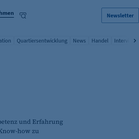
ehmen
Newsletter
ation
Quartiersentwicklung
News
Handel
Interview
lagwort
icht Schlagwort
Übersicht Schlagwort
Übersicht Schlagwort
Übersicht Schlagwo
Übersicht
etenz und Erfahrung
s Know-how zu