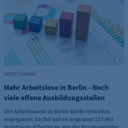
fe_typo_user
CMS TYPO3
Session-Cookie für die Verwaltung von Benutzer-Sessions 
oder Formularen). Wird auch bei Caching zur Identifizie
Session
Ahner
Ad
ARBEITSMARKT
cookie_consent
Dieser Cookie speichert die ausgewählten Einverständni
Mehr Arbeitslose in Berlin - Noch
1 Jahr
viele offene Ausbildungsstellen
Der Arbeitsmarkt in Berlin bleibt weiterhin
angespannt. Im Juli gab es insgesamt 223.863
registrierte Arbeitslose, wie die Bundesagentur