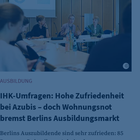
fe_typo_user
Name:
Anbieter:
Zweck:
Cookie Laufzeit:
Jens 
Cookie Consent
AUSBILDUNG
Name:
Zweck:
IHK-Umfragen: Hohe Zufriedenheit
Cookie Laufzeit:
bei Azubis – doch Wohnungsnot
bremst Berlins Ausbildungsmarkt
Berlins Auszubildende sind sehr zufrieden: 85