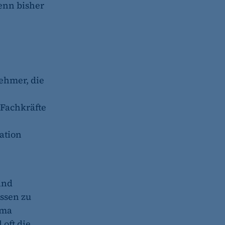
enn bisher
ehmer, die
 Fachkräfte
ation
ind
issen zu
ema
oft die