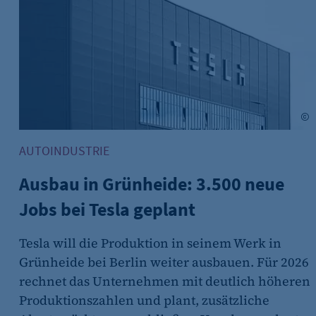
(z. B. bei Login, Umfrage
rung verwendet.
A
obe Stock
AUTOINDUSTRIE
Ausbau in Grünheide: 3.500 neue
Jobs bei Tesla geplant
s-Optionen des Benutzers
Tesla will die Produktion in seinem Werk in
Grünheide bei Berlin weiter ausbauen. Für 2026
rechnet das Unternehmen mit deutlich höheren
Produktionszahlen und plant, zusätzliche