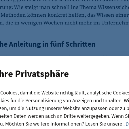
erung: Wie steigt man schnell ins Thema Wissenssich
Methoden können konkret helfen, das Wissen einer
n, die in wenigen Wochen nicht mehr im Unternehm
he Anleitung in fünf Schritten
tellung, die Ausgangspunkt für die Entwicklung eine
r: die
IHK-Checkliste Wissenssicherung
mit digital
Ihre Privatsphäre
ad. In Zusammenarbeit mit Berliner Unternehmer
n entwickelt, hilft sie im Fall einer Kündigung ode
s praxisnahe digitale Schritt-für-Schritt-Anleitung,
ookies, damit die Website richtig läuft, analytische Cookie
ufe und Arbeitsanweisungen, das sogenannte explizi
ies für die Personalisierung von Anzeigen und Inhalten. W
ieren. Individuelle Routinen, die Arbeitsprozesse e
zen, um die Nutzung unserer Website anzupassen oder zu pe
esondere Umgang mit herausfordernden Kunden, das
lten Daten werden auch an Dritte weitergegeben. Wenn Sie
implizite Wissen, können mithilfe eines Übergabeg
u. Möchten Sie weitere Informationen? Lesen Sie unsere „
D
t werden. Hierfür ist ein Gesprächsleitfaden als Vo