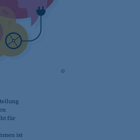
GETTY IMAGES/DRAFTER123
bteilung
den
ht für
hmen ist