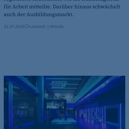
für Arbeit mitteilte. Darüber hinaus schwächelt
auch der Ausbildungsmarkt.
et_oi_v2
31.07.2026
Lesezeit: 1 Minute
etracker GmbH
Cookie Erkennung
2 Jahre
et_allow_cookies
tandort Berlin
Globale Wege im Recruiting: Wie das Start-up 1Komma5° Ele
etracker GmbH
Es erlaubt eTracker Cookies zu setzen.
480 Tage