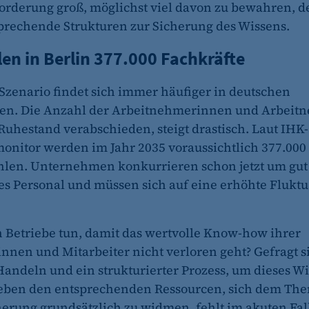
orderung groß, möglichst viel davon zu bewahren, d
prechende Strukturen zur Sicherung des Wissens.
len in Berlin 377.000 Fachkräfte
 Szenario findet sich immer häufiger in deutschen
n. Die Anzahl der Arbeitnehmerinnen und Arbeitn
 Ruhestand verabschieden, steigt drastisch. Laut IHK-
onitor werden im Jahr 2035 voraussichtlich 377.000
ehlen. Unternehmen konkurrieren schon jetzt um gut
es Personal und müssen sich auf eine erhöhte Fluktu
Betriebe tun, damit das wertvolle Know-how ihrer
innen und Mitarbeiter nicht verloren geht? Gefragt s
Handeln und ein strukturierter Prozess, um dieses W
Neben den entsprechenden Ressourcen, sich dem Th
erung grundsätzlich zu widmen, fehlt im akuten Fall 