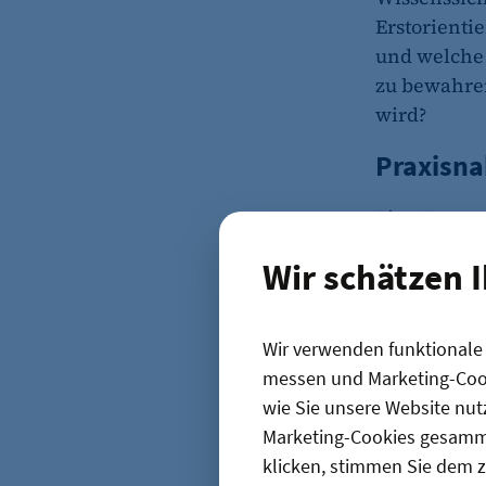
Erstorienti
und welche 
zu bewahre
wird?
Praxisna
Eine Frages
Angebots wa
Wir schätzen 
zum Downlo
Unternehmer
Weggangs al
Wir verwenden funktionale C
Arbeitsablä
messen und Marketing-Cook
zu dokument
wie Sie unsere Website nut
oder der b
Marketing-Cookies gesamme
sogenannte 
klicken, stimmen Sie dem z
dokumentier