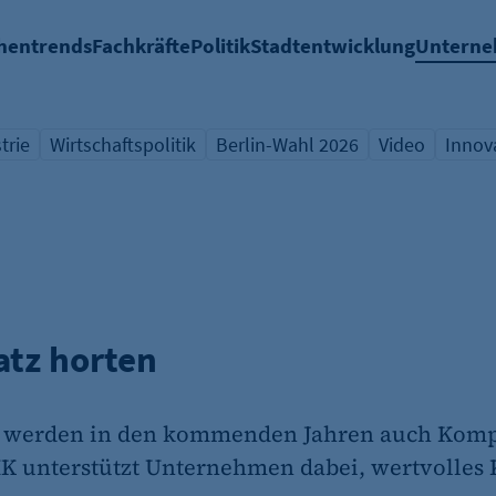
hentrends
Fachkräfte
Politik
Stadtentwicklung
Untern
trie
Wirtschaftspolitik
Berlin-Wahl 2026
Video
Innov
icht Schlagwort
Übersicht Schlagwort
Übersicht Schlagwort
Übersicht Sch
Übers
atz horten
 werden in den kommenden Jahren auch Komp
HK unterstützt Unternehmen dabei, wertvolle