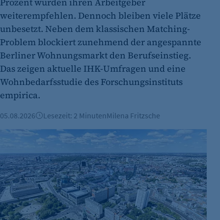
Prozent würden ihren Arbeitgeber
weiterempfehlen. Dennoch bleiben viele Plätze
etracker Analytics
unbesetzt. Neben dem klassischen Matching-
Name:
Problem blockiert zunehmend der angespannte
Berliner Wohnungsmarkt den Berufseinstieg.
Anbieter:
Das zeigen aktuelle IHK-Umfragen und eine
Zweck:
Wohnbedarfsstudie des Forschungsinstituts
Cookie Laufzeit:
empirica.
etracker Analytics
05.08.2026
Lesezeit: 2 Minuten
Milena Fritzsche
Name:
Investitionsrekord: 1,4 Milliarden Euro für den Wirtschaftss
Anbieter:
Zweck:
Cookie Laufzeit:
etracker Analytics