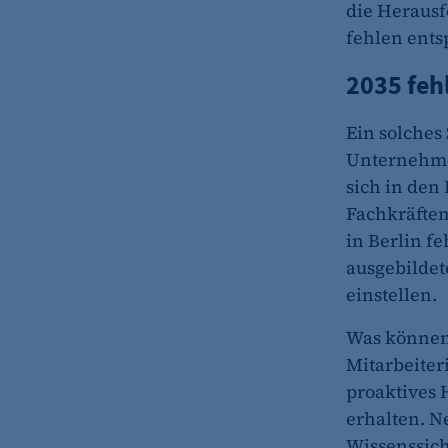
die Herausf
fehlen ents
2035 feh
Ein solches
Unternehme
sich in den
Fachkräftem
in Berlin f
ausgebildet
einstellen.
Was können 
Mitarbeiter
proaktives 
erhalten. 
Wissenssich