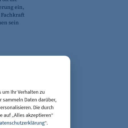
erung ein,
 Fachkraft
en sein
s IHK-
en Vorlagen
innen und
r eines
s um Ihr Verhalten zu
te Wissen,
ir sammeln Daten darüber,
rleichtern,
rsonalisieren. Die durch
 auf „Alles akzeptieren“
espräches
atenschutzerklärung
“.
rlage