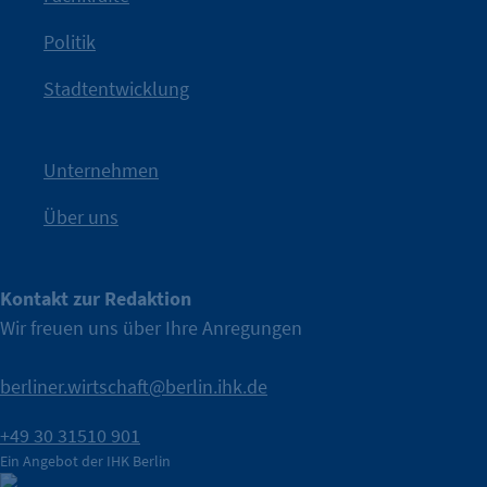
angestoßen.
Politik
IHK?“
wurde bewusst Neugier geweckt und Gespräche
Kampagne der IHK Berlin in die nächste Stufe. Mit
„WTF is
Stadtentwicklung
Nach einer aufmerksamkeitsstarken Teaserphase geht die
IHK Berlin. Offizieller Unterstützer der Berliner Wirtschaft.
Unternehmen
Über uns
Kontakt zur Redaktion
Wir freuen uns über Ihre Anregungen
berliner.wirtschaft@berlin.ihk.de
+49 30 31510 901
Ein Angebot der IHK Berlin