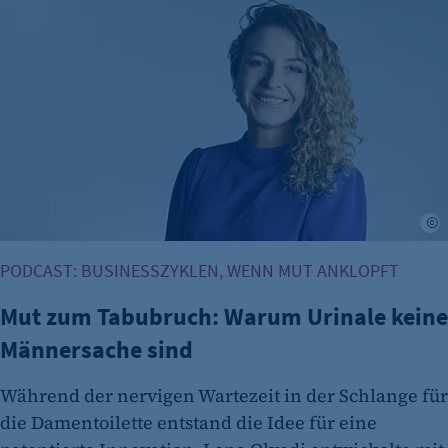
Mut zum Tabubruch: Warum Urinale keine Männersache si
etracker Analytics
Name:
isSdEnabled
Anbieter:
etracker GmbH
Zweck:
Erkennung, ob bei dem Besucher die
Scrolltiefe gemessen wird.
L
Cookie Laufzeit:
PODCAST: BUSINESSZYKLEN, WENN MUT ANKLOPFT
24 Std.
Mut zum Tabubruch: Warum Urinale keine
Männersache sind
Während der nervigen Wartezeit in der Schlange für
die Damentoilette entstand die Idee für eine