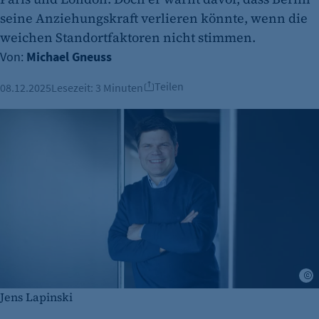
seine Anziehungskraft verlieren könnte, wenn die
weichen Standortfaktoren nicht stimmen.
Von:
Michael Gneuss
Teilen
08.12.2025
Lesezeit:
3 Minuten
A
Jens Lapinski