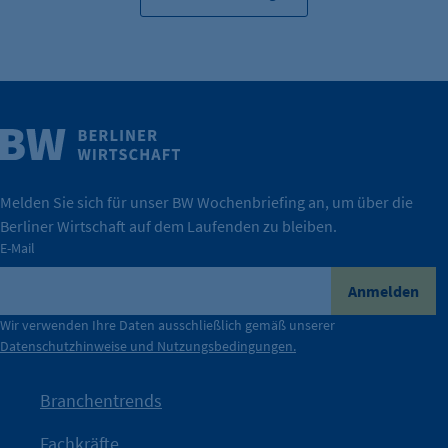
Weitere Infos
Wirtschaft.
IHK Berlin. Offizieller Unterstützer der Berliner
Melden Sie sich für unser BW Wochenbriefing an, um über die
Berliner Wirtschaft auf dem Laufenden zu bleiben.
tatsächlich unterstützt.
E-Mail
konkret bedeutet – und wie die IHK Berlin Unternehmen
Durch ihre Perspektiven wird deutlich, was der Claim
Anmelden
der Berliner Wirtschaft.
Wir verwenden Ihre Daten ausschließlich gemäß unserer
Datenschutzhinweise und Nutzungsbedingungen.
Die Unternehmer stehen stellvertretend für die Vielfalt
mit Haltung.
Branchentrends
Jetzt löst die Kammer diese Frage auf – klar, sichtbar und
Fachkräfte