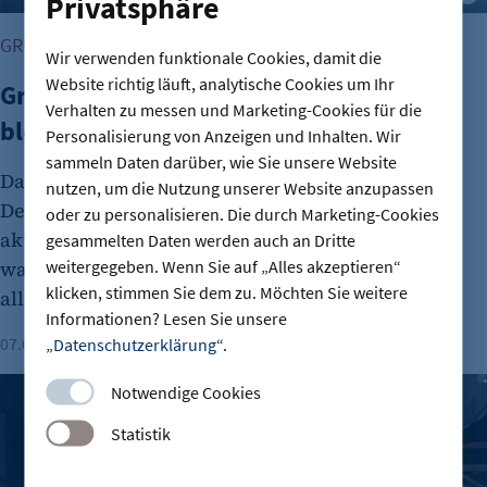
Privatsphäre
GRÜNDUNG
Wir verwenden funktionale Cookies, damit die
Website richtig läuft, analytische Cookies um Ihr
Gründungszahlen steigen, Bürokratie
Verhalten zu messen und Marketing-Cookies für die
bleibt größte Hürde
Personalisierung von Anzeigen und Inhalten. Wir
sammeln Daten darüber, wie Sie unsere Website
Das Interesse an Unternehmensgründungen in
nutzen, um die Nutzung unserer Website anzupassen
Deutschland nimmt wieder zu. Dies zeigt der
oder zu personalisieren. Die durch Marketing-Cookies
aktuelle DIHK-Gründungsreport. Viele Menschen
gesammelten Daten werden auch an Dritte
weitergegeben. Wenn Sie auf „Alles akzeptieren“
wagen den Schritt in die Selbstständigkeit
klicken, stimmen Sie dem zu. Möchten Sie weitere
allerdings aus wirtschaftlicher Unsicherheit.
Informationen? Lesen Sie unsere
07.08.2026
Lesezeit: 1 Minute
„
Datenschutzerklärung
“.
Brauerei Lemke – Berlins Biermanufaktur mit ordentlich Id
Notwendige Cookies
Statistik