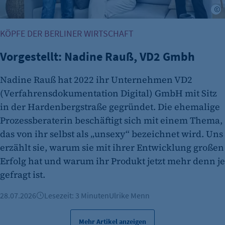
K
KÖPFE DER BERLINER WIRTSCHAFT
Vorgestellt: Nadine Rauß, VD2 Gmbh
Nadine Rauß hat 2022 ihr Unternehmen VD2
(Verfahrensdokumentation Digital) GmbH mit Sitz
in der Hardenbergstraße gegründet. Die ehemalige
Prozessberaterin beschäftigt sich mit einem Thema,
das von ihr selbst als „unsexy“ bezeichnet wird. Uns
erzählt sie, warum sie mit ihrer Entwicklung großen
Erfolg hat und warum ihr Produkt jetzt mehr denn je
gefragt ist.
28.07.2026
Lesezeit: 3 Minuten
Ulrike Menn
Mehr Artikel anzeigen