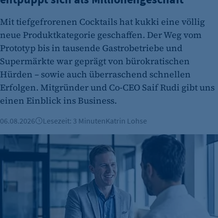
Zweck:
Mit tiefgefrorenen Cocktails hat kukki eine völlig
Dieser Cookie speichert die ausgewählten
Einverständnis-Optionen des Benutzers
neue Produktkategorie geschaffen. Der Weg vom
Prototyp bis in tausende Gastrobetriebe und
Cookie Laufzeit:
Supermärkte war geprägt von bürokratischen
1 Jahr
Hürden – sowie auch überraschend schnellen
Erfolgen. Mitgründer und Co-CEO Saif Rudi gibt uns
einen Einblick ins Business.
06.08.2026
Lesezeit: 3 Minuten
Katrin Lohse
Mittel und Wege für Förderungen und Finanzierungen
etracker Analytics
Name:
et_oi_v2
Anbieter: