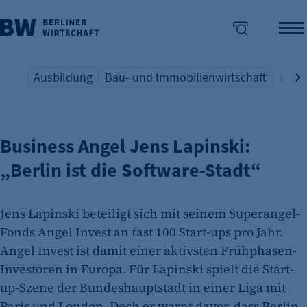
Ausbildung
Bau- und Immobilienwirtschaft
Indus
START-UPS
Übersicht Schlagwort
Übersicht Schlagwort
Übers
enü überspringen
Business Angel Jens Lapinski:
„Berlin ist die Software-Stadt“
Jens Lapinski beteiligt sich mit seinem Superangel-
Fonds Angel Invest an fast 100 Start-ups pro Jahr.
Angel Invest ist damit einer aktivsten Frühphasen-
Investoren in Europa. Für Lapinski spielt die Start-
up-Szene der Bundeshauptstadt in einer Liga mit
Paris und London. Doch er warnt davor, dass Berlin