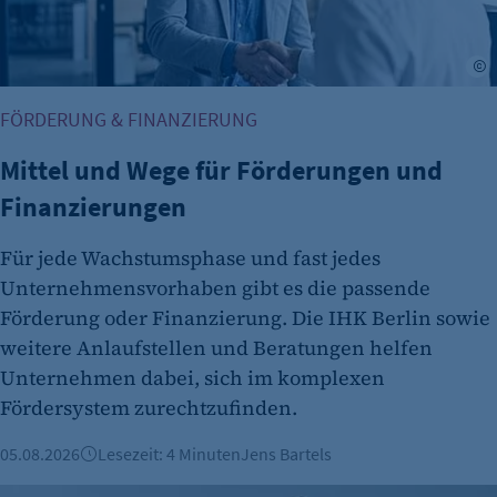
etracker GmbH
Zweck:
A
Cookie Erkennung
Cookie Laufzeit:
FÖRDERUNG & FINANZIERUNG
2 Jahre
Mittel und Wege für Förderungen und
etracker Analytics
Finanzierungen
Name:
et_allow_cookies
Für jede Wachstumsphase und fast jedes
Unternehmensvorhaben gibt es die passende
Anbieter:
Förderung oder Finanzierung. Die IHK Berlin sowie
etracker GmbH
weitere Anlaufstellen und Beratungen helfen
Zweck:
Unternehmen dabei, sich im komplexen
Es erlaubt eTracker Cookies zu setzen.
Fördersystem zurechtzufinden.
Cookie Laufzeit:
05.08.2026
Lesezeit: 4 Minuten
Jens Bartels
480 Tage