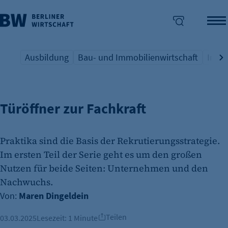
Ausbildung
Bau- und Immobilienwirtschaft
Indus
FACHKRÄFTE
Übersicht Schlagwort
Übersicht Schlagwort
Übers
enü überspringen
Türöffner zur Fachkraft
Praktika sind die Basis der Rekrutierungsstrategie.
Im ersten Teil der Serie geht es um den großen
Nutzen für beide Seiten: Unternehmen und den
Nachwuchs.
Von:
Maren Dingeldein
Teilen
03.03.2025
Lesezeit:
1 Minute