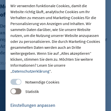
Mehr Arbeitslose in Berlin - Noch viele
Wir verwenden funktionale Cookies, damit die
Website richtig läuft, analytische Cookies um Ihr
offene Ausbildungsstellen
Verhalten zu messen und Marketing-Cookies für die
Personalisierung von Anzeigen und Inhalten. Wir
Der Arbeitsmarkt in Berlin bleibt weiterhin
sammeln Daten darüber, wie Sie unsere Website
angespannt. Im Juli gab es insgesamt 223.863
nutzen, um die Nutzung unserer Website anzupassen
registrierte Arbeitslose, wie die Bundesagentur für
oder zu personalisieren. Die durch Marketing-Cookies
Arbeit mitteilte. Darüber hinaus schwächelt auch
gesammelten Daten werden auch an Dritte
der Ausbildungsmarkt.
weitergegeben. Wenn Sie auf „Alles akzeptieren“
klicken, stimmen Sie dem zu. Möchten Sie weitere
31.07.2026
Lesezeit: 1 Minute
Informationen? Lesen Sie unsere
„
Datenschutzerklärung
“.
Ausbau in Grünheide: 3.500 neue Jobs bei Tesla geplant
Notwendige Cookies
Statistik
Einstellungen anpassen