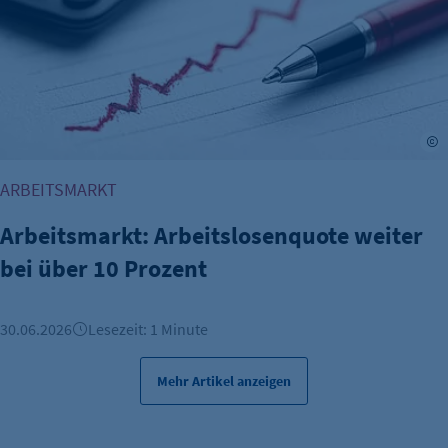
Name:
isSdEnabled
Anbieter:
etracker GmbH
Zweck:
A
Erkennung, ob bei dem Besucher die
Scrolltiefe gemessen wird.
ARBEITSMARKT
Cookie Laufzeit:
Arbeitsmarkt: Arbeitslosenquote weiter
24 Std.
bei über 10 Prozent
30.06.2026
Lesezeit: 1 Minute
Mehr Artikel anzeigen