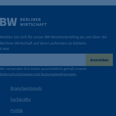
Weitere Infos
Wirtschaft.
IHK Berlin. Offizieller Unterstützer der Berliner
Melden Sie sich für unser BW Wochenbriefing an, um über die
Berliner Wirtschaft auf dem Laufenden zu bleiben.
tatsächlich unterstützt.
E-Mail
konkret bedeutet – und wie die IHK Berlin Unternehmen
Durch ihre Perspektiven wird deutlich, was der Claim
Anmelden
der Berliner Wirtschaft.
Wir verwenden Ihre Daten ausschließlich gemäß unserer
Datenschutzhinweise und Nutzungsbedingungen.
Die Unternehmer stehen stellvertretend für die Vielfalt
mit Haltung.
Branchentrends
Jetzt löst die Kammer diese Frage auf – klar, sichtbar und
Fachkräfte
angestoßen.
Politik
IHK?“
wurde bewusst Neugier geweckt und Gespräche