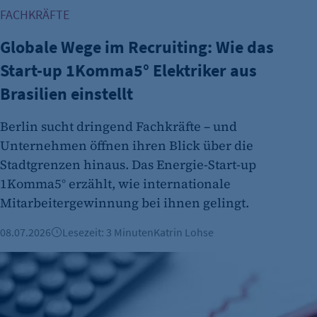
Zweck:
FACHKRÄFTE
Cookie Erkennung
Globale Wege im Recruiting: Wie das
Cookie Laufzeit:
Start-up 1Komma5° Elektriker aus
2 Jahre
Brasilien einstellt
etracker Analytics
Name:
Berlin sucht dringend Fachkräfte – und
et_allow_cookies
Unternehmen öffnen ihren Blick über die
Stadtgrenzen hinaus. Das Energie-Start-up
Anbieter:
1Komma5° erzählt, wie internationale
etracker GmbH
Mitarbeitergewinnung bei ihnen gelingt.
Zweck:
Es erlaubt eTracker Cookies zu setzen.
08.07.2026
Lesezeit: 3 Minuten
Katrin Lohse
Cookie Laufzeit:
Arbeitsmarkt: Arbeitslosenquote weiter bei über 10 Prozent
480 Tage
etracker Analytics