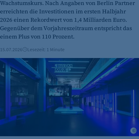
Wachstumskurs. Nach Angaben von Berlin Partner
Dieser Cookie speichert die ausgewählten
erreichten die Investitionen im ersten Halbjahr
Einverständnis-Optionen des Benutzers
2026 einen Rekordwert von 1,4 Milliarden Euro.
Cookie Laufzeit:
Gegenüber dem Vorjahreszeitraum entspricht das
1 Jahr
einem Plus von 110 Prozent.
15.07.2026
Lesezeit: 1 Minute
Globale Wege im Recruiting: Wie das Start-up 1Komma5° Elek
etracker Analytics
Name:
et_oi_v2
Anbieter:
S
etracker GmbH