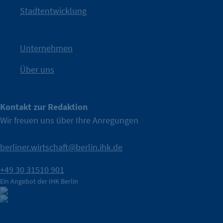
Kampagne der IHK Berlin in die nächste Stufe. Mit
„WTF is
Stadtentwicklung
Nach einer aufmerksamkeitsstarken Teaserphase geht die
IHK Berlin. Offizieller Unterstützer der Berliner Wirtschaft.
Unternehmen
Über uns
Kontakt zur Redaktion
Wir freuen uns über Ihre Anregungen
berliner.wirtschaft@berlin.ihk.de
+49 30 31510 901
Ein Angebot der IHK Berlin