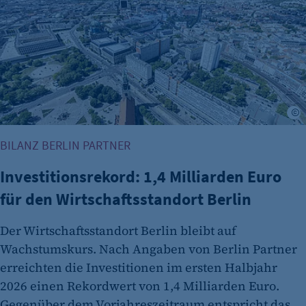
Besuchers, wenn auf der Seite des Kunden das
Tracking Opt-In ausgespielt wird. Wird auch
für ein eventuelles Opt-Out verwendet.
Cookie Laufzeit:
"no" - 50 Jahre "yes" - 480 Tage
fe_typo_user
©
Name:
BILANZ BERLIN PARTNER
fe_typo_user
Investitionsrekord: 1,4 Milliarden Euro
Anbieter:
CMS TYPO3
für den Wirtschaftsstandort Berlin
Zweck:
Der Wirtschaftsstandort Berlin bleibt auf
Session-Cookie für die Verwaltung von
Wachstumskurs. Nach Angaben von Berlin Partner
Benutzer-Sessions (z. B. bei Login, Umfrage
erreichten die Investitionen im ersten Halbjahr
oder Formularen). Wird auch bei Caching zur
Identifizierung verwendet.
2026 einen Rekordwert von 1,4 Milliarden Euro.
Gegenüber dem Vorjahreszeitraum entspricht das