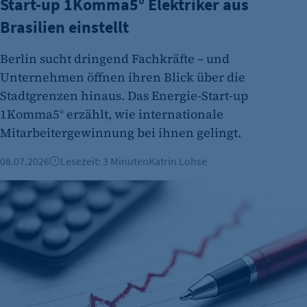
Start-up 1Komma5° Elektriker aus
etracker Analytics
Brasilien einstellt
Name:
Berlin sucht dringend Fachkräfte – und
et_oi_v2
Unternehmen öffnen ihren Blick über die
Anbieter:
Stadtgrenzen hinaus. Das Energie-Start-up
etracker GmbH
1Komma5° erzählt, wie internationale
Zweck:
Mitarbeitergewinnung bei ihnen gelingt.
Cookie Erkennung
08.07.2026
Lesezeit: 3 Minuten
Katrin Lohse
Cookie Laufzeit:
Arbeitsmarkt: Arbeitslosenquote weiter bei über 10 Prozent
2 Jahre
etracker Analytics
Name:
et_allow_cookies
Anbieter:
etracker GmbH