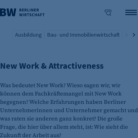
Ausbildung
Bau- und Immobilienwirtschaft
Indus
FACHKRÄFTE
Übersicht Schlagwort
Übersicht Schlagwort
Übers
enü überspringen
New Work & Attractiveness
Was bedeutet New Work? Wieso sagen wir, wir
können dem Fachkräftemangel mit New Work
begegnen? Welche Erfahrungen haben Berliner
Unternehmerinnen und Unternehmer gemacht und
was raten sie anderen ganz konkret? Die große
Frage, die hier über allem steht, ist: Wie sieht die
Zukunft der Arbeit aus?