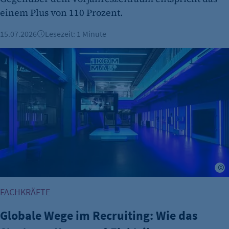
Cookie Laufzeit:
einem Plus von 110 Prozent.
Session
15.07.2026
Lesezeit: 1 Minute
Cookie Consent
Name:
Globale Wege im Recruiting: Wie das Start-up 1Komma5° Elek
cookie_consent
Zweck:
Dieser Cookie speichert die ausgewählten
Einverständnis-Optionen des Benutzers
Cookie Laufzeit:
1 Jahr
S
FACHKRÄFTE
Globale Wege im Recruiting: Wie das