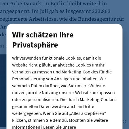
Der Arbeitsmarkt in Berlin bleibt weiterhin
angespannt. Im Juli gab es insgesamt 223.863
registrierte Arbeitslose, wie die Bundesagentur für
Arbeit mitteilte. Darüber hinaus schwächelt auch
Wir schätzen Ihre
der Ausbildungsmarkt.
Privatsphäre
31.07.2026
Lesezeit: 1 Minute
Wir verwenden funktionale Cookies, damit die
Ausbau in Grünheide: 3.500 neue Jobs bei Tesla geplant
Website richtig läuft, analytische Cookies um Ihr
Verhalten zu messen und Marketing-Cookies für die
Personalisierung von Anzeigen und Inhalten. Wir
sammeln Daten darüber, wie Sie unsere Website
nutzen, um die Nutzung unserer Website anzupassen
oder zu personalisieren. Die durch Marketing-Cookies
gesammelten Daten werden auch an Dritte
weitergegeben. Wenn Sie auf „Alles akzeptieren“
klicken, stimmen Sie dem zu. Möchten Sie weitere
A
Informationen? Lesen Sie unsere