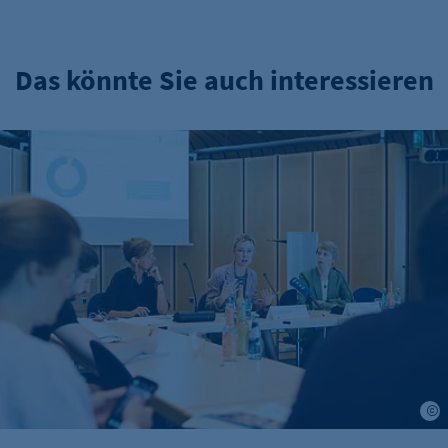
Das könnte Sie auch interessieren
IHK-Umfragen: Hohe Zufriedenheit bei Azubis – doch Woh
J