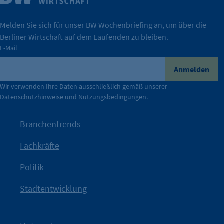
Wirtschaft.
IHK Berlin. Offizieller Unterstützer der Berliner
Melden Sie sich für unser BW Wochenbriefing an, um über die
Berliner Wirtschaft auf dem Laufenden zu bleiben.
tatsächlich unterstützt.
E-Mail
konkret bedeutet – und wie die IHK Berlin Unternehmen
Durch ihre Perspektiven wird deutlich, was der Claim
Anmelden
der Berliner Wirtschaft.
Wir verwenden Ihre Daten ausschließlich gemäß unserer
Datenschutzhinweise und Nutzungsbedingungen.
Die Unternehmer stehen stellvertretend für die Vielfalt
mit Haltung.
Branchentrends
Jetzt löst die Kammer diese Frage auf – klar, sichtbar und
Fachkräfte
angestoßen.
Politik
IHK?“
wurde bewusst Neugier geweckt und Gespräche
Kampagne der IHK Berlin in die nächste Stufe. Mit
„WTF is
Stadtentwicklung
Nach einer aufmerksamkeitsstarken Teaserphase geht die