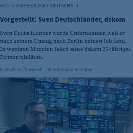
"no" - 50 Jahre "yes" - 480 Tage
KÖPFE DER BERLINER WIRTSCHAFT
fe_typo_user
Vorgestellt: Sven Deutschländer, dskom
Name:
Sven Deutschländer wurde Unternehmer, weil er
fe_typo_user
nach seinem Umzug nach Berlin keinen Job fand.
Anbieter:
In wenigen Monaten feiert seine dskom 25-jähriges
CMS TYPO3
Firmenjubiläum.
Zweck:
09.08.2026
Lesezeit: 2 Minuten
Sabine Hölper
Session-Cookie für die Verwaltung von
Benutzer-Sessions (z. B. bei Login, Umfrage
Vorgestellt: Martin Schröder, PACE Media Development Gm
oder Formularen). Wird auch bei Caching zur
Identifizierung verwendet.
Cookie Laufzeit:
Session
Cookie Consent