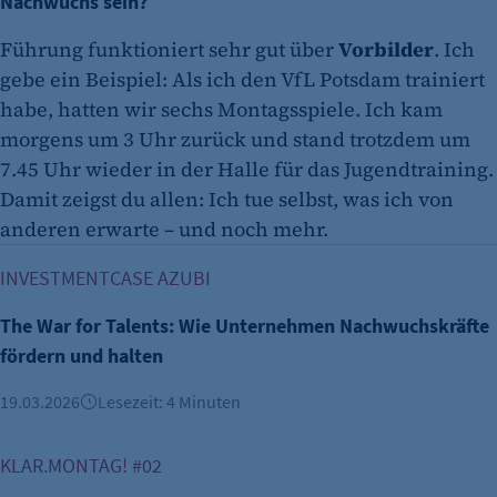
Nachwuchs sein?
Führung funktioniert sehr gut über
Vorbilder
. Ich
gebe ein Beispiel: Als ich den VfL Potsdam trainiert
habe, hatten wir sechs Montagsspiele. Ich kam
morgens um 3 Uhr zurück und stand trotzdem um
7.45 Uhr wieder in der Halle für das Jugendtraining.
Damit zeigst du allen: Ich tue selbst, was ich von
anderen erwarte – und noch mehr.
The War for Talents: Wie Unternehmen Nachwuchskräfte fö
INVESTMENTCASE AZUBI
The War for Talents: Wie Unternehmen Nachwuchskräfte
fördern und halten
19.03.2026
Lesezeit: 4 Minuten
Business Masterclass: Führung beginnt mit Beziehung
KLAR.MONTAG! #02