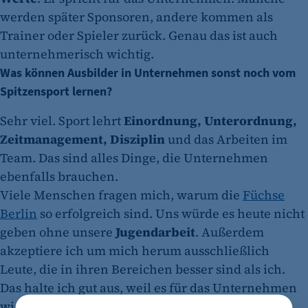
werden später Sponsoren, andere kommen als
Trainer oder Spieler zurück. Genau das ist auch
unternehmerisch wichtig.
Was können Ausbilder in Unternehmen sonst noch vom
Spitzensport lernen?
Sehr viel. Sport lehrt
Einordnung, Unterordnung,
Zeitmanagement, Disziplin
und das Arbeiten im
Team. Das sind alles Dinge, die Unternehmen
ebenfalls brauchen.
Viele Menschen fragen mich, warum die
Füchse
Berlin
so erfolgreich sind. Uns würde es heute nicht
geben ohne unsere
Jugendarbeit
. Außerdem
akzeptiere ich um mich herum ausschließlich
Leute, die in ihren Bereichen besser sind als ich.
Das halte ich gut aus, weil es für das Unternehmen
wichtig ist.