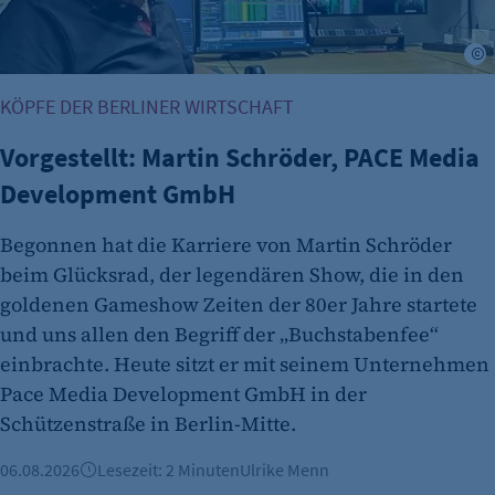
Name:
cookie_consent
Zweck:
Dieser Cookie speichert die ausgewählten
KÖPFE DER BERLINER WIRTSCHAFT
Einverständnis-Optionen des Benutzers
Vorgestellt: Martin Schröder, PACE Media
Cookie Laufzeit:
Development GmbH
1 Jahr
Begonnen hat die Karriere von Martin Schröder
beim Glücksrad, der legendären Show, die in den
goldenen Gameshow Zeiten der 80er Jahre startete
und uns allen den Begriff der „Buchstabenfee“
einbrachte. Heute sitzt er mit seinem Unternehmen
Pace Media Development GmbH in der
etracker Analytics
Schützenstraße in Berlin-Mitte.
Name:
06.08.2026
Lesezeit: 2 Minuten
Ulrike Menn
et_oi_v2