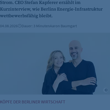
Strom. CEO Stefan Kapferer erzählt im
480 Tage
Kurzinterview, wie Berlins Energie-Infrastruktur
etracker Analytics
wettbewerbsfähig bleibt.
Name:
04.08.2026
Dauer: 3 Minuten
Aaron Baumgart
isSdEnabled
Vorgestellt: Ricardo dos Santos Miquelino
Anbieter:
etracker GmbH
Zweck:
Erkennung, ob bei dem Besucher die
Scrolltiefe gemessen wird.
Cookie Laufzeit:
24 Std.
a
KÖPFE DER BERLINER WIRTSCHAFT