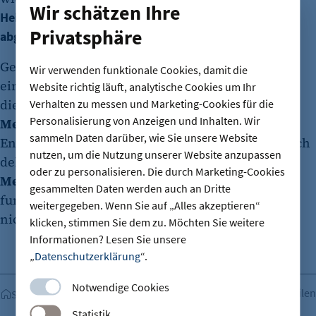
Wir schätzen Ihre
Heißt also: Verantwortung an den richtigen Stellen
Privatsphäre
abgeben?
Genau. Die Aufgabe von Führung ist es zuerst
Wir verwenden funktionale Cookies, damit die
einmal, Menschen an die Positionen zu setzen, an
Website richtig läuft, analytische Cookies um Ihr
die sie gehören und an denen sie einen echten
Verhalten zu messen und Marketing-Cookies für die
Personalisierung von Anzeigen und Inhalten. Wir
Mehrwert für das Unternehmen
schaffen.
sammeln Daten darüber, wie Sie unsere Website
Entscheidend ist, dass Verantwortung nicht einfach
nutzen, um die Nutzung unserer Website anzupassen
delegiert wird, sondern dass möglichst viele
oder zu personalisieren. Die durch Marketing-Cookies
Menschen mitdenken
. Unser Unternehmen
gesammelten Daten werden auch an Dritte
funktioniert, weil viele Menschen nachdenken –
weitergegeben. Wenn Sie auf „Alles akzeptieren“
nicht nur einer.
klicken, stimmen Sie dem zu. Möchten Sie weitere
Informationen? Lesen Sie unsere
„
Datenschutzerklärung
“.
Notwendige Cookies
Teilen
Startseite
Statistik