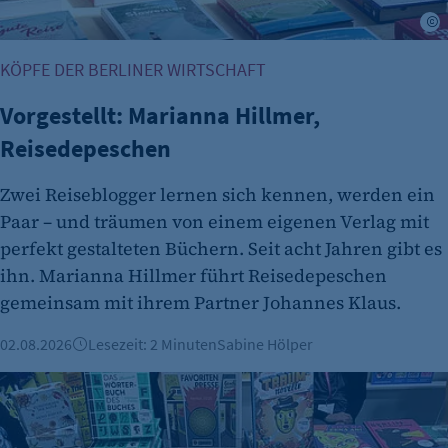
J
KÖPFE DER BERLINER WIRTSCHAFT
Vorgestellt: Marianna Hillmer,
Reisedepeschen
Zwei Reiseblogger lernen sich kennen, werden ein
Paar – und träumen von einem eigenen Verlag mit
perfekt gestalteten Büchern. Seit acht Jahren gibt es
ihn. Marianna Hillmer führt Reisedepeschen
gemeinsam mit ihrem Partner Johannes Klaus.
02.08.2026
Lesezeit: 2 Minuten
Sabine Hölper
Vorgestellt: Bodo von Hodenberg, Gründer von Favoritenpr