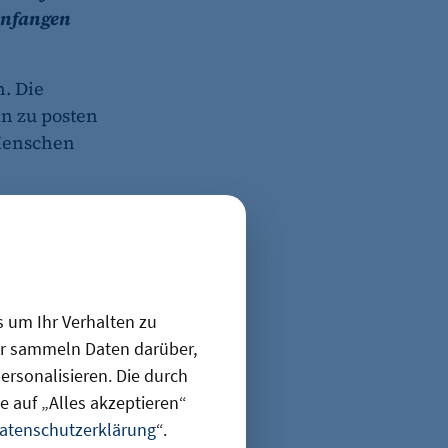
 anfangen
h. Die
n zu posten
 Menschen
sen wenigen
hilfst du?
ox
s um Ihr Verhalten zu
LinkedIn
ir sammeln Daten darüber,
en soll.
rsonalisieren. Die durch
n jetzt hilft
 auf „Alles akzeptieren“
atenschutzerklärung
“.