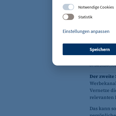
Zwischen Kr
Notwendige Cookies
Selbstständi
Statistik
08.06.2026
Le
KI in der Ak
Einstellungen anpassen
SELBSTSTÄN
KI in der A
Speichern
wenigen Mi
etracker Sitzungs-Cookie
07.06.2026
Le
Name:
Anbieter:
Der zweite S
Werbekanal.
Zweck:
Vernetze di
relevanten 
Cookie Laufzeit:
Das kann so
persönliche