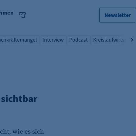
ehmen
Newsletter
achkräftemangel
Interview
Podcast
Kreislaufwirtschaft
bersicht Schlagwort
Übersicht Schlagwort
Übersicht Schlagwort
Übersicht Schlagw
sichtbar
cht, wie es sich