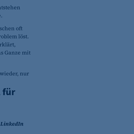
ntstehen
.
chen oft
roblem löst.
(z. B. bei Login, Umfrage
rung verwendet.
rklärt,
as Ganze mit
 wieder, nur
s-Optionen des Benutzers
 für
 LinkedIn