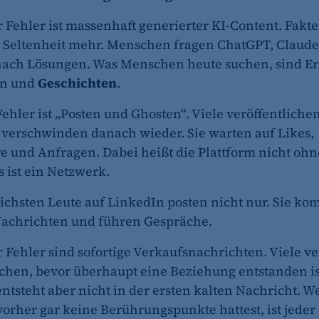
r Fehler ist massenhaft generierter KI-Content. Fakte
 Seltenheit mehr. Menschen fragen ChatGPT, Claude
et_oi_v2
nach Lösungen. Was Menschen heute suchen, sind E
etracker GmbH
en und
Geschichten
.
Cookie Erkennung
Fehler ist „Posten und Ghosten“. Viele veröffentliche
 verschwinden danach wieder. Sie warten auf Likes,
2 Jahre
und Anfragen. Dabei heißt die Plattform nicht oh
s ist ein Netzwerk.
et_allow_cookies
eichsten Leute auf LinkedIn posten nicht nur. Sie k
etracker GmbH
Nachrichten und führen Gespräche.
Es erlaubt eTracker Cookies zu setzen.
r Fehler sind sofortige Verkaufsnachrichten. Viele v
480 Tage
itchen, bevor überhaupt eine Beziehung entstanden is
ntsteht aber nicht in der ersten kalten Nachricht. 
vorher gar keine Berührungspunkte hattest, ist jeder