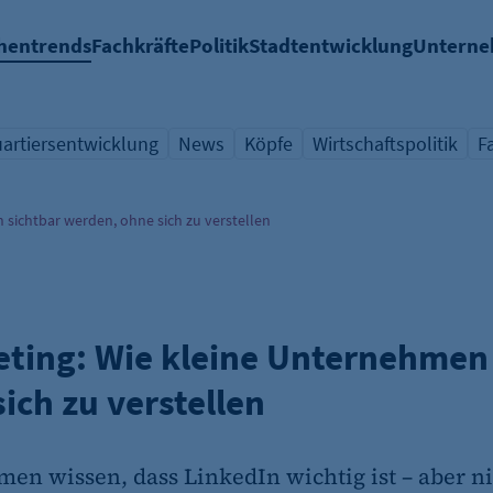
hentrends
Fachkräfte
Politik
Stadtentwicklung
Untern
artiersentwicklung
News
Köpfe
Wirtschaftspolitik
F
chlagwort
ersicht Schlagwort
Übersicht Schlagwort
Übersicht Schlagwort
Übersicht Schlagwort
Ü
 sichtbar werden, ohne sich zu verstellen
ting: Wie kleine Unternehmen 
ich zu verstellen
en wissen, dass LinkedIn wichtig ist – aber ni