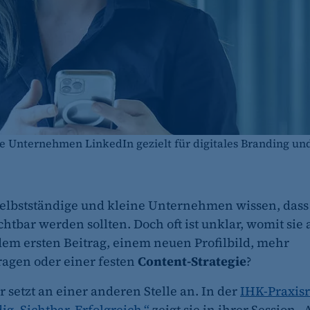
ine Unternehmen LinkedIn gezielt für digitales Branding u
Selbstständige und kleine Unternehmen wissen, dass 
chtbar werden sollten. Doch oft ist unklar, womit sie
 dem ersten Beitrag, einem neuen Profilbild, mehr
agen oder einer festen
Content-Strategie
?
 setzt an einer anderen Stelle an. In der
IHK-Praxis
ig. Sichtbar. Erfolgreich.“
zeigt sie in ihrer Session „A