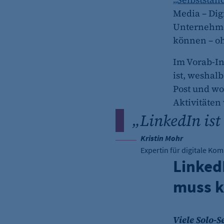
Media – Dig
Unternehme
können – oh
Im Vorab-I
ist, weshalb
Post und w
Aktivitäten
„
LinkedIn ist
Kristin Mohr
Expertin für digitale Ko
Linked
muss k
Viele Solo-