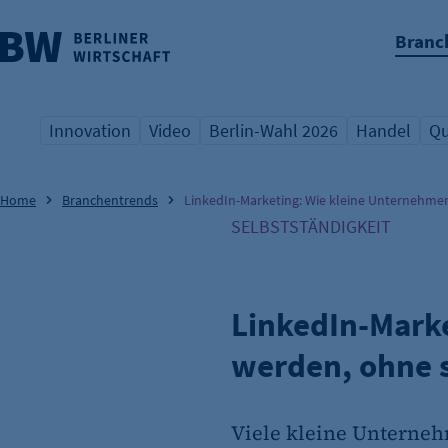
Branc
nü überspringen
Innovation
Video
Berlin-Wahl 2026
Handel
Qu
Übersicht Schlagwort
Übersicht Schlagwort
Übersicht Schlagwort
Übersicht S
Üb
Home
Branchentrends
LinkedIn-Marketing: Wie kleine Unternehmen
SELBSTSTÄNDIGKEIT
LinkedIn-Marke
werden, ohne s
Viele kleine Unternehm