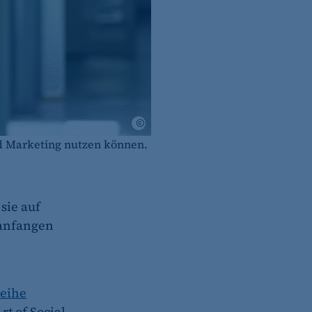
Kristin Mohr
nd Marketing nutzen können.
sie auf
 anfangen
reihe
rt of Social