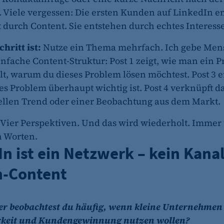
 Viele vergessen: Die ersten Kunden auf LinkedIn e
fe_typo_user
t durch Content. Sie entstehen durch echtes Interesse
CMS TYPO3
chritt ist:
Nutze ein Thema mehrfach. Ich gebe Mens
nfache Content-Struktur: Post 1 zeigt, wie man ein P
Session-Cookie für die Verwaltung von Benutzer-Sessions 
oder Formularen). Wird auch bei Caching zur Identifizie
lt, warum du dieses Problem lösen möchtest. Post 3 e
s Problem überhaupt wichtig ist. Post 4 verknüpft d
Session
llen Trend oder einer Beobachtung aus dem Markt.
. Vier Perspektiven. Und das wird wiederholt. Immer
cookie_consent
n Worten.
Dieser Cookie speichert die ausgewählten Einverständni
n ist ein Netzwerk – kein Kanal
1 Jahr
-Content
er beobachtest du häufig, wenn kleine Unternehmen
arkeit und Kundengewinnung nutzen wollen?