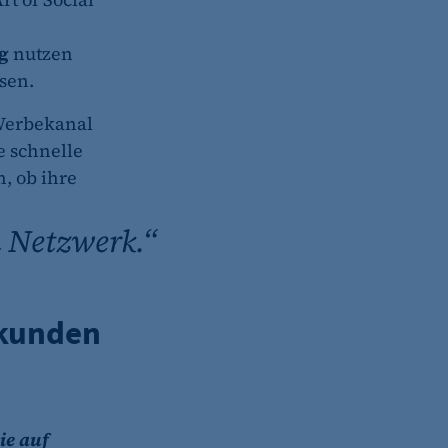
g
nutzen
sen.
Werbekanal
te schnelle
 ob ihre
n Netzwerk.“
ekunden
ie auf