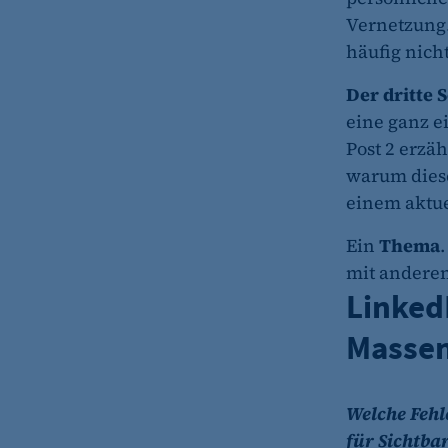
fe_typo_user
Vernetzung.
Name:
häufig nich
Anbieter:
Der dritte S
eine ganz ei
Zweck:
Post 2 erzäh
warum diese
Cookie Laufzeit:
einem aktue
Cookie Consent
Ein
Thema
Name:
mit andere
Zweck:
LinkedI
Cookie Laufzeit:
Massen
Welche Fehl
für Sichtb