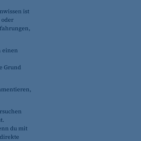
nwissen ist
 oder
rfahrungen,
n einen
ne Grund
ommentieren,
ersuchen
t.
Wenn du mit
 direkte