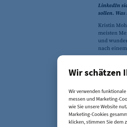
LinkedIn si
sollen. Was 
Kristin Moh
meisten Me
und wundern
nach einem 
Und dann ha
Sekunden mü
Wir schätzen 
Warum sollt
Deshalb wür
Wir verwenden funktionale C
optimieren.
messen und Marketing-Cook
will verste
wie Sie unsere Website nut
Zwischen Kris
Marketing-Cookies gesamme
SELBSTSTÄN
klicken, stimmen Sie dem z