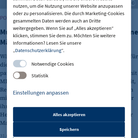
L
nutzen, um die Nutzung unserer Website anzupassen
oder zu personalisieren. Die durch Marketing-Cookies
PODCAST: BUSINESSZYKLEN, WENN MUT ANKLOPFT
gesammelten Daten werden auch an Dritte
weitergegeben. Wenn Sie auf „Alles akzeptieren“
Mut zum Tabubruch: Warum Urinale keine
klicken, stimmen Sie dem zu. Möchten Sie weitere
Männersache sind
Informationen? Lesen Sie unsere
„
Datenschutzerklärung
“.
Während der nervigen Wartezeit in der Schlange für
Notwendige Cookies
die Damentoilette entstand die Idee für eine
patentierte Innovation: Lena Olvedi entwickelte mit
Statistik
MISSOIR ein Pissoir für Frauen, das Nachhaltigkeit,
Ressourcenschonung und gesellschaftliche Fragen
Einstellungen anpassen
miteinander verbindet. Im Podcast spricht sie über
ihren Weg als Gründerin und die
Herausforderungen, eine ungewöhnliche Idee zur
Alles akzeptieren
etracker Sitzungs-Cookie
Marktreife zu bringen.
Speichern
Name:
31.07.2026
Lesezeit: 2 Minuten
Fabian Nestler