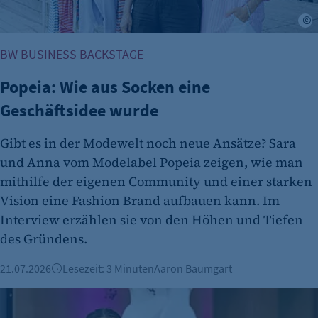
J
BW BUSINESS BACKSTAGE
Popeia: Wie aus Socken eine
Geschäftsidee wurde
etracker Analytics
Gibt es in der Modewelt noch neue Ansätze? Sara
Name:
und Anna vom Modelabel Popeia zeigen, wie man
et_oi_v2
mithilfe der eigenen Community und einer starken
Anbieter:
Vision eine Fashion Brand aufbauen kann. Im
etracker GmbH
Interview erzählen sie von den Höhen und Tiefen
des Gründens.
Zweck:
Cookie Erkennung
21.07.2026
Lesezeit: 3 Minuten
Aaron Baumgart
Cookie Laufzeit:
Mut zur KI: Warum Medienkompetenz mehr als ein Buzzwo
2 Jahre