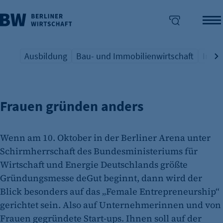
Ausbildung
Bau- und Immobilienwirtschaft
Indus
FEMALE ENTREPRENEURSHIP
Übersicht Schlagwort
Übersicht Schlagwort
Übers
enü überspringen
Frauen gründen anders
Wenn am 10. Oktober in der Berliner Arena unter
Schirmherrschaft des Bundesministeriums für
Wirtschaft und Energie Deutschlands größte
Gründungsmesse deGut beginnt, dann wird der
Blick besonders auf das „Female Entrepreneurship“
gerichtet sein. Also auf Unternehmerinnen und von
Frauen gegründete Start-ups. Ihnen soll auf der