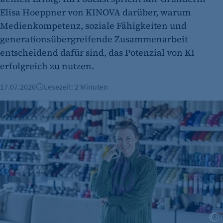
Zweck:
Elisa Hoeppner von KINOVA darüber, warum
Erkennung, ob bei dem Besucher die
Medienkompetenz, soziale Fähigkeiten und
Scrolltiefe gemessen wird.
generationsübergreifende Zusammenarbeit
Cookie Laufzeit:
entscheidend dafür sind, das Potenzial von KI
24 Std.
erfolgreich zu nutzen.
17.07.2026
Lesezeit: 2 Minuten
Mut zur Leidenschaft: Wie Maschenfein zur Lovebrand wur
I