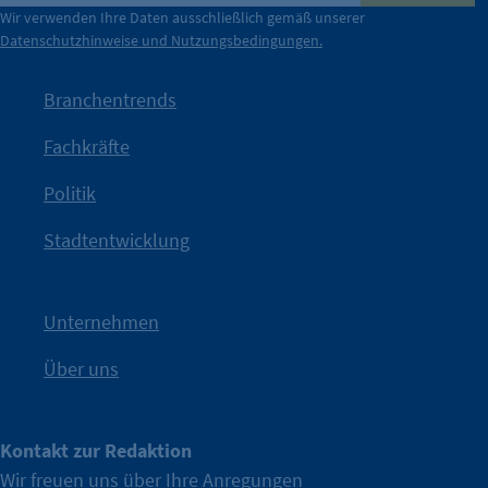
der Berliner Wirtschaft.
Wir verwenden Ihre Daten ausschließlich gemäß unserer
Datenschutzhinweise und Nutzungsbedingungen.
Die Unternehmer stehen stellvertretend für die Vielfalt
mit Haltung.
Branchentrends
Jetzt löst die Kammer diese Frage auf – klar, sichtbar und
Fachkräfte
angestoßen.
Politik
IHK?“
wurde bewusst Neugier geweckt und Gespräche
Kampagne der IHK Berlin in die nächste Stufe. Mit
„WTF is
Stadtentwicklung
Nach einer aufmerksamkeitsstarken Teaserphase geht die
IHK Berlin. Offizieller Unterstützer der Berliner Wirtschaft.
Unternehmen
Über uns
Kontakt zur Redaktion
Wir freuen uns über Ihre Anregungen