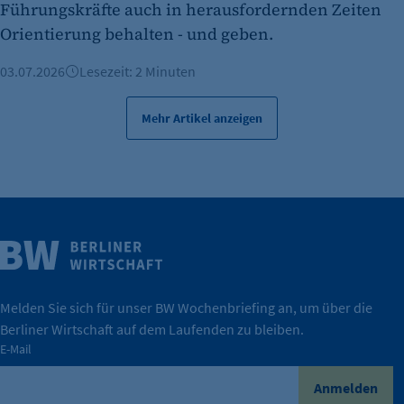
Führungskräfte auch in herausfordernden Zeiten
Orientierung behalten - und geben.
03.07.2026
Lesezeit: 2 Minuten
Mehr Artikel anzeigen
Weitere Infos
Wirtschaft.
IHK Berlin. Offizieller Unterstützer der Berliner
Melden Sie sich für unser BW Wochenbriefing an, um über die
Berliner Wirtschaft auf dem Laufenden zu bleiben.
tatsächlich unterstützt.
E-Mail
konkret bedeutet – und wie die IHK Berlin Unternehmen
Durch ihre Perspektiven wird deutlich, was der Claim
Anmelden