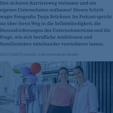
Den sicheren Karriereweg verlassen und ein
Zweck:
eigenes Unternehmen aufbauen? Diesen Schritt
Session-Cookie für die Verwaltung von
wagte Fotografin Tanja Brückner. Im Podcast spricht
Benutzer-Sessions (z. B. bei Login, Umfrage
oder Formularen). Wird auch bei Caching zur
sie über ihren Weg in die Selbstständigkeit, die
Identifizierung verwendet.
Herausforderungen des Unternehmertums und die
Frage, wie sich berufliche Ambitionen und
Cookie Laufzeit:
Familienleben miteinander vereinbaren lassen.
Session
Cookie Consent
24.07.2026
Lesezeit: 2 Minuten
Fabian Nestler
Name:
Popeia: Wie aus Socken eine Geschäftsidee wurde
cookie_consent
Zweck:
Dieser Cookie speichert die ausgewählten
Einverständnis-Optionen des Benutzers
Cookie Laufzeit:
1 Jahr