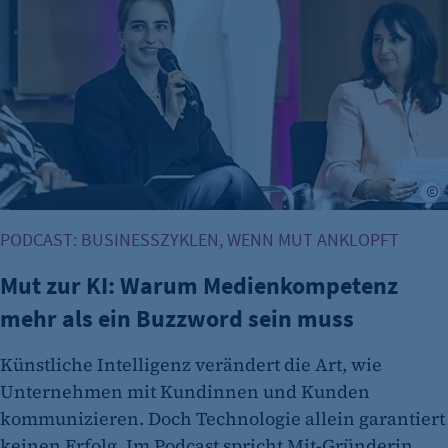
etracker Analytics
Name:
et_allow_cookies
Anbieter:
etracker GmbH
Zweck:
E
Es erlaubt eTracker Cookies zu setzen.
Cookie Laufzeit:
PODCAST: BUSINESSZYKLEN, WENN MUT ANKLOPFT
480 Tage
Mut zur KI: Warum Medienkompetenz
etracker Analytics
mehr als ein Buzzword sein muss
Name:
isSdEnabled
Künstliche Intelligenz verändert die Art, wie
Unternehmen mit Kundinnen und Kunden
Anbieter:
kommunizieren. Doch Technologie allein garantiert
etracker GmbH
keinen Erfolg. Im Podcast spricht Mit-Gründerin