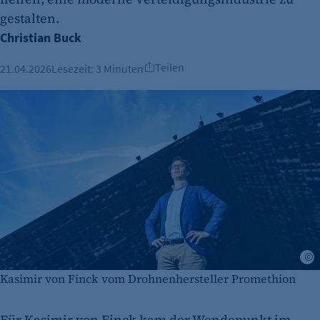
gestalten.
Christian Buck
Teilen
21.04.2026
Lesezeit:
3 Minuten
C
Kasimir von Finck vom Drohnenhersteller Promethion
Für Kasimir von Finck kam der Wendepunkt im