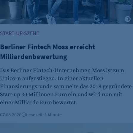
Opt-In Cookie speichert die Entscheidung des
Besuchers, wenn auf der Seite des Kunden das
Tracking Opt-In ausgespielt wird. Wird auch
für ein eventuelles Opt-Out verwendet.
START-UP-SZENE
Cookie Laufzeit:
"no" - 50 Jahre "yes" - 480 Tage
Berliner Fintech Moss erreicht
Milliardenbewertung
fe_typo_user
Name:
Das Berliner Fintech-Unternehmen Moss ist zum
fe_typo_user
Unicorn aufgestiegen. In einer aktuellen
Finanzierungsrunde sammelte das 2019 gegründete
Anbieter:
CMS TYPO3
Start-up 30 Millionen Euro ein und wird nun mit
einer Milliarde Euro bewertet.
Zweck:
Session-Cookie für die Verwaltung von
07.08.2026
Lesezeit: 1 Minute
Benutzer-Sessions (z. B. bei Login, Umfrage
oder Formularen). Wird auch bei Caching zur
Vorgestellt: Ricardo dos Santos Miquelino
Identifizierung verwendet.