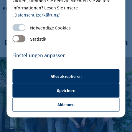
klicken, stimmen Sie dem zu. Möchten Sie weitere
Informationen? Lesen Sie unsere
KI
Sicherheit
Digitalisierung
„
Datenschutzerklärung
“.
Notwendige Cookies
Statistik
Das könnte Sie auch interessieren
Einstellungen anpassen
Berliner Fintech Moss erreicht Milliardenbewertung
Alles akzeptieren
etracker Sitzungs-Cookie
Speichern
Name:
et_oi_v2
Ablehnen
Anbieter:
etracker GmbH
Zweck: