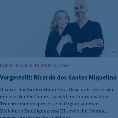
Cookie Laufzeit:
Session
Cookie Consent
Name:
cookie_consent
Zweck:
a
Dieser Cookie speichert die ausgewählten
KÖPFE DER BERLINER WIRTSCHAFT
Einverständnis-Optionen des Benutzers
Cookie Laufzeit:
Vorgestellt: Ricardo dos Santos Miquelino
1 Jahr
Ricardo dos Santos Miquelino, Geschäftsführer der
and dos Santos GmbH, spricht im Interview über
Transformationsprozesse in Organisationen,
Kollektive Intelligenz und KI sowie die Gründe,
warum er nicht mehr ausbildet.