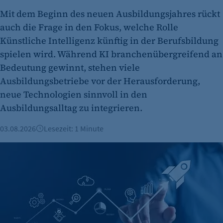
etracker GmbH
Mit dem Beginn des neuen Ausbildungsjahres rückt
auch die Frage in den Fokus, welche Rolle
Zweck:
Künstliche Intelligenz künftig in der Berufsbildung
Es erlaubt eTracker Cookies zu setzen.
spielen wird. Während KI branchenübergreifend an
Cookie Laufzeit:
Bedeutung gewinnt, stehen viele
480 Tage
Ausbildungsbetriebe vor der Herausforderung,
etracker Analytics
neue Technologien sinnvoll in den
Ausbildungsalltag zu integrieren.
Name:
isSdEnabled
03.08.2026
Lesezeit: 1 Minute
Anbieter:
Berliner KI-Startup telli sammelt 13,1 Millionen Euro ein
etracker GmbH
Zweck:
Erkennung, ob bei dem Besucher die
Scrolltiefe gemessen wird.
Cookie Laufzeit: