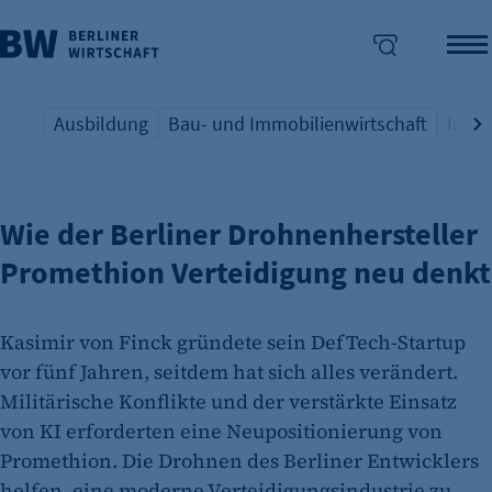
Ausbildung
Bau- und Immobilienwirtschaft
Indus
DROHNEN IM DUAL USE-EINSATZ
Übersicht Schlagwort
Übersicht Schlagwort
Übers
enü überspringen
Wie der Berliner Drohnenhersteller
Promethion Verteidigung neu denkt
Kasimir von Finck gründete sein DefTech-Startup
vor fünf Jahren, seitdem hat sich alles verändert.
Militärische Konflikte und der verstärkte Einsatz
von KI erforderten eine Neupositionierung von
Promethion. Die Drohnen des Berliner Entwicklers
helfen, eine moderne Verteidigungsindustrie zu