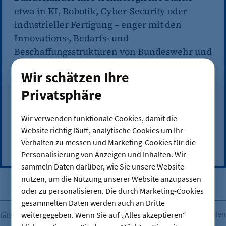
etwa in KI, Robotik, Cyber-Security oder
industrieller Fertigung – enger mit den
Innovations‑, Bedarfs‑ und
Beschaffungsstrukturen von Bundeswehr und
Sicherheitsakteuren verzahnen. Das Papier
Wir schätzen Ihre
wurde unter Federführung des IHK-
Privatsphäre
Themenausschusses „Innovative und
wissensgetriebene Stadt“ erarbeitet. Zudem
Wir verwenden funktionale Cookies, damit die
wurden konkrete Bedarfe und Maßnahmen
Website richtig läuft, analytische Cookies um Ihr
im Austausch mit Industrieunternehmen und
Verhalten zu messen und Marketing-Cookies für die
Start-ups aus dem Defence-Bereich diskutiert.
Personalisierung von Anzeigen und Inhalten. Wir
sammeln Daten darüber, wie Sie unsere Website
nutzen, um die Nutzung unserer Website anzupassen
oder zu personalisieren. Die durch Marketing-Cookies
gesammelten Daten werden auch an Dritte
Teilen
weitergegeben. Wenn Sie auf „Alles akzeptieren“
Startseite