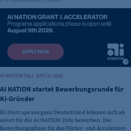
AI NATION startet Bewerbungsrunde für KI-Gründer
A
AI NATION FALL BATCH 2026
AI NATION startet Bewerbungsrunde für
KI-Gründer
KI-Start-ups aus ganz Deutschland können sich ab
sofort für die AI NATION 2026 bewerben. Die
Bewerbungsphase für das Förder- und Accelerator-