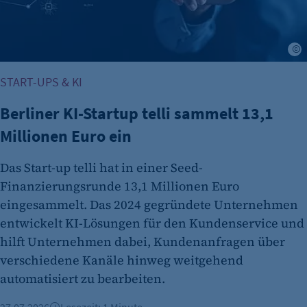
24 Std.
A
START-UPS & KI
Berliner KI-Startup telli sammelt 13,1
Millionen Euro ein
Das Start-up telli hat in einer Seed-
Finanzierungsrunde 13,1 Millionen Euro
eingesammelt. Das 2024 gegründete Unternehmen
entwickelt KI-Lösungen für den Kundenservice und
hilft Unternehmen dabei, Kundenanfragen über
verschiedene Kanäle hinweg weitgehend
automatisiert zu bearbeiten.
27.07.2026
Lesezeit: 1 Minute