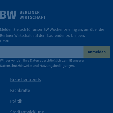
Weitere Infos
Wirtschaft.
IHK Berlin. Offizieller Unterstützer der Berliner
Melden Sie sich für unser BW Wochenbriefing an, um über die
Berliner Wirtschaft auf dem Laufenden zu bleiben.
tatsächlich unterstützt.
E-Mail
konkret bedeutet – und wie die IHK Berlin Unternehmen
Durch ihre Perspektiven wird deutlich, was der Claim
Anmelden
der Berliner Wirtschaft.
Wir verwenden Ihre Daten ausschließlich gemäß unserer
Datenschutzhinweise und Nutzungsbedingungen.
Die Unternehmer stehen stellvertretend für die Vielfalt
mit Haltung.
Branchentrends
Jetzt löst die Kammer diese Frage auf – klar, sichtbar und
Fachkräfte
angestoßen.
Politik
IHK?“
wurde bewusst Neugier geweckt und Gespräche
Kampagne der IHK Berlin in die nächste Stufe. Mit
„WTF is
Stadtentwicklung