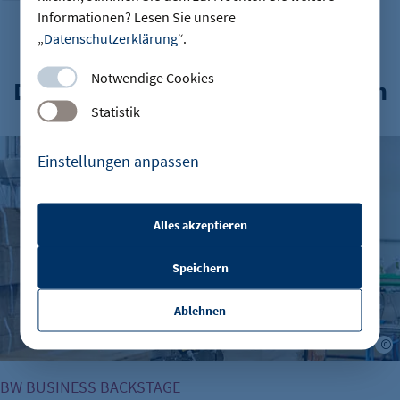
Informationen? Lesen Sie unsere
„
Datenschutzerklärung
“.
Notwendige Cookies
Das könnte Sie auch interessieren
Statistik
kukki Cocktail – eine „Schnapsidee“ entpuppt sich als Mill
Einstellungen anpassen
Alles akzeptieren
etracker Sitzungs-Cookie
Speichern
Name:
et_oi_v2
Ablehnen
Anbieter:
J
etracker GmbH
BW BUSINESS BACKSTAGE
Zweck: