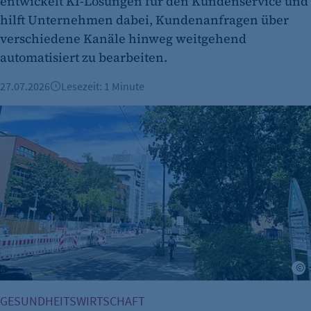
entwickelt KI-Lösungen für den Kundenservice und
hilft Unternehmen dabei, Kundenanfragen über
verschiedene Kanäle hinweg weitgehend
automatisiert zu bearbeiten.
27.07.2026
Lesezeit: 1 Minute
Health Innovation Quarter Berlin-Mitte: Neue Wege für med
I
GESUNDHEITSWIRTSCHAFT