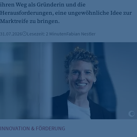
ihren Weg als Gründerin und die
Herausforderungen, eine ungewöhnliche Idee zur
etracker Analytics
Marktreife zu bringen.
Name:
31.07.2026
Lesezeit: 2 Minuten
Fabian Nestler
et_oi_v2
Innovationsförderung für nachhaltige Visionen: Delta Engin
Anbieter:
etracker GmbH
Zweck:
Cookie Erkennung
Cookie Laufzeit:
2 Jahre
etracker Analytics
C
Name:
et_allow_cookies
INNOVATION & FÖRDERUNG
Anbieter: