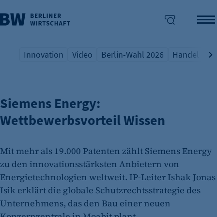
Innovation
Video
Berlin-Wahl 2026
Handel
Qu
RE-UPLOAD ZUM IHK-FESTIVAL
Übersicht Schlagwort
Übersicht Schlagwort
Übersicht Schlagwort
Übersicht S
Üb
enü überspringen
Siemens Energy:
Wettbewerbsvorteil Wissen
Mit mehr als 19.000 Patenten zählt Siemens Energy
zu den innovationsstärksten Anbietern von
Energietechnologien weltweit. IP-Leiter Ishak Jonas
Isik erklärt die globale Schutzrechtsstrategie des
Unternehmens, das den Bau einer neuen
Konzernzentrale in Moabit plant.