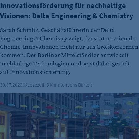
Innovationsförderung für nachhaltige
etracker GmbH
Visionen: Delta Engineering & Chemistry
Zweck:
Es erlaubt eTracker Cookies zu setzen.
Sarah Schmitz, Geschäftsführerin der Delta
Cookie Laufzeit:
Engineering & Chemistry zeigt, dass internationale
480 Tage
Chemie-Innovationen nicht nur aus Großkonzernen
kommen. Der Berliner Mittelständler entwickelt
etracker Analytics
nachhaltige Technologien und setzt dabei gezielt
Name:
auf Innovationsförderung.
isSdEnabled
30.07.2026
Lesezeit: 3 Minuten
Jens Bartels
Anbieter:
etracker GmbH
Green City Solutions und Suncrafter: Zwei Berliner Ideen, d
Zweck:
Erkennung, ob bei dem Besucher die
Scrolltiefe gemessen wird.
Cookie Laufzeit: