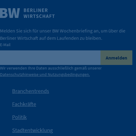
Weitere Infos
Wirtschaft.
IHK Berlin. Offizieller Unterstützer der Berliner
Melden Sie sich für unser BW Wochenbriefing an, um über die
Berliner Wirtschaft auf dem Laufenden zu bleiben.
tatsächlich unterstützt.
E-Mail
konkret bedeutet – und wie die IHK Berlin Unternehmen
Durch ihre Perspektiven wird deutlich, was der Claim
Anmelden
der Berliner Wirtschaft.
Wir verwenden Ihre Daten ausschließlich gemäß unserer
Datenschutzhinweise und Nutzungsbedingungen.
Die Unternehmer stehen stellvertretend für die Vielfalt
mit Haltung.
Branchentrends
Jetzt löst die Kammer diese Frage auf – klar, sichtbar und
Fachkräfte
angestoßen.
Politik
IHK?“
wurde bewusst Neugier geweckt und Gespräche
Kampagne der IHK Berlin in die nächste Stufe. Mit
„WTF is
Stadtentwicklung
Nach einer aufmerksamkeitsstarken Teaserphase geht die