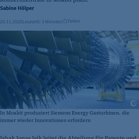
Sabine Hölper
Teilen
25.11.2025
Lesezeit:
3 Minuten
S
In Moabit produziert Siemens Energy Gasturbinen. die
immer wieder Innovationen erfordern
Ishak Jonas Isik leitet die Abteilung für Patente und