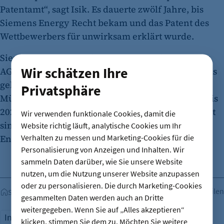
Patentamt“, sagt Isik. Es dauerte zwölf Jahre, bis
Siemens Energy Recht bekam und das Patent des
Wettbewerbers für unwirksam erklärt wurde.
Siemens Energy wurde erst 2020 aus der Siemens
Wir schätzen Ihre
AG ausgegliedert. Der Konzern wird von Berlin aus
geleitet, der Verwaltungssitz bleibt jedoch in
Privatsphäre
München. In Moabit in der Sickingenstraße soll bis
2029 die neue Konzernzentrale entstehen, geplant
Wir verwenden funktionale Cookies, damit die
sind drei bis zu 70 Meter hoher Türme. Siemens
Website richtig läuft, analytische Cookies um Ihr
Verhalten zu messen und Marketing-Cookies für die
Energy beschäftigt 5.500 Mitarbeiter in Berlin.
Personalisierung von Anzeigen und Inhalten. Wir
sammeln Daten darüber, wie Sie unsere Website
nutzen, um die Nutzung unserer Website anzupassen
oder zu personalisieren. Die durch Marketing-Cookies
Teilen
Startseite
gesammelten Daten werden auch an Dritte
weitergegeben. Wenn Sie auf „Alles akzeptieren“
Innovation
klicken, stimmen Sie dem zu. Möchten Sie weitere