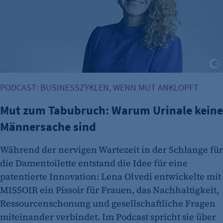
Cookie Laufzeit:
Session
Cookie Consent
L
Name:
cookie_consent
PODCAST: BUSINESSZYKLEN, WENN MUT ANKLOPFT
Zweck:
Dieser Cookie speichert die ausgewählten
Mut zum Tabubruch: Warum Urinale keine
Einverständnis-Optionen des Benutzers
Männersache sind
Cookie Laufzeit:
Während der nervigen Wartezeit in der Schlange für
1 Jahr
die Damentoilette entstand die Idee für eine
patentierte Innovation: Lena Olvedi entwickelte mit
MISSOIR ein Pissoir für Frauen, das Nachhaltigkeit,
Ressourcenschonung und gesellschaftliche Fragen
miteinander verbindet. Im Podcast spricht sie über