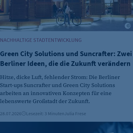
24 Std.
G
NACHHALTIGE STADTENTWICKLUNG
Green City Solutions und Suncrafter: Zwei
Berliner Ideen, die die Zukunft verändern
Hitze, dicke Luft, fehlender Strom: Die Berliner
Start-ups Suncrafter und Green City Solutions
arbeiten an innovativen Konzepten für eine
lebenswerte Großstadt der Zukunft.
28.07.2026
Lesezeit: 3 Minuten
Julia Frese
Berliner KI-Startup telli sammelt 13,1 Millionen Euro ein