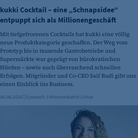
Opt-In Cookie speichert die Entscheidung des
kukki Cocktail – eine „Schnapsidee“
Besuchers, wenn auf der Seite des Kunden das
Tracking Opt-In ausgespielt wird. Wird auch
entpuppt sich als Millionengeschäft
für ein eventuelles Opt-Out verwendet.
Mit tiefgefrorenen Cocktails hat kukki eine völlig
Cookie Laufzeit:
neue Produktkategorie geschaffen. Der Weg vom
"no" - 50 Jahre "yes" - 480 Tage
Prototyp bis in tausende Gastrobetriebe und
fe_typo_user
Supermärkte war geprägt von bürokratischen
Hürden – sowie auch überraschend schnellen
Name:
Erfolgen. Mitgründer und Co-CEO Saif Rudi gibt uns
fe_typo_user
einen Einblick ins Business.
Anbieter:
CMS TYPO3
06.08.2026
Lesezeit: 3 Minuten
Katrin Lohse
Zweck:
Mut zum Tabubruch: Warum Urinale keine Männersache si
Session-Cookie für die Verwaltung von
Benutzer-Sessions (z. B. bei Login, Umfrage
oder Formularen). Wird auch bei Caching zur
Identifizierung verwendet.