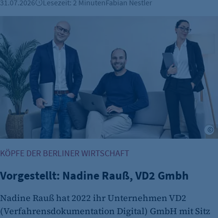
Anbieter:
31.07.2026
Lesezeit: 2 Minuten
Fabian Nestler
etracker GmbH
Vorgestellt: Nadine Rauß, VD2 Gmbh
Zweck:
Erkennung, ob bei dem Besucher die
Scrolltiefe gemessen wird.
Cookie Laufzeit:
24 Std.
K
KÖPFE DER BERLINER WIRTSCHAFT
Vorgestellt: Nadine Rauß, VD2 Gmbh
Nadine Rauß hat 2022 ihr Unternehmen VD2
(Verfahrensdokumentation Digital) GmbH mit Sitz