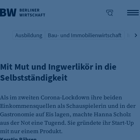
Ausbildung
Bau- und Immobilienwirtschaft
Indus
GRÜNDERIN HANNA SCHOLZ
Übersicht Schlagwort
Übersicht Schlagwort
Übers
enü überspringen
Mit Mut und Ingwerlikör in die
Selbstständigkeit
Als im zweiten Corona-Lockdown ihre beiden
Einkommensquellen als Schauspielerin und in der
Gastronomie auf Eis lagen, machte Hanna Scholz
aus der Not eine Tugend. Sie gründete ihr Start-Up
mit nur einem Produkt.
Kerstin Bähren