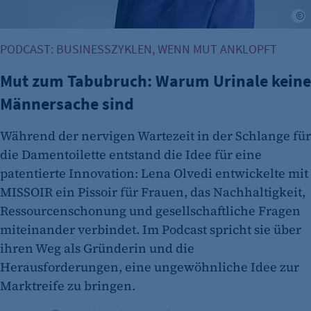
Cookie Laufzeit:
L
2 Jahre
etracker Analytics
PODCAST: BUSINESSZYKLEN, WENN MUT ANKLOPFT
Name:
Mut zum Tabubruch: Warum Urinale keine
et_allow_cookies
Männersache sind
Anbieter:
etracker GmbH
Während der nervigen Wartezeit in der Schlange für
die Damentoilette entstand die Idee für eine
Zweck:
patentierte Innovation: Lena Olvedi entwickelte mit
Es erlaubt eTracker Cookies zu setzen.
MISSOIR ein Pissoir für Frauen, das Nachhaltigkeit,
Cookie Laufzeit:
Ressourcenschonung und gesellschaftliche Fragen
480 Tage
miteinander verbindet. Im Podcast spricht sie über
etracker Analytics
ihren Weg als Gründerin und die
Herausforderungen, eine ungewöhnliche Idee zur
Name:
Marktreife zu bringen.
isSdEnabled