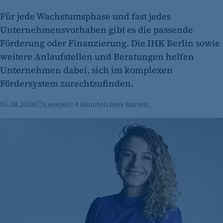
Cookie Laufzeit:
1 Jahr
Für jede Wachstumsphase und fast jedes
Unternehmensvorhaben gibt es die passende
Förderung oder Finanzierung. Die IHK Berlin sowie
weitere Anlaufstellen und Beratungen helfen
Unternehmen dabei, sich im komplexen
Fördersystem zurechtzufinden.
05.08.2026
Lesezeit: 4 Minuten
Jens Bartels
etracker Analytics
Mut zum Tabubruch: Warum Urinale keine Männersache si
Name:
et_oi_v2
Anbieter:
etracker GmbH
Zweck:
Cookie Erkennung