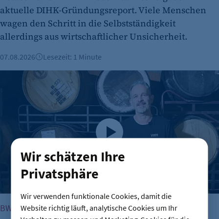
aktuelle DIHK-Gründungsreport. Viele Menschen
wagen den Schritt in die Selbstständigkeit
allerdings aus wirtschaftlicher Unsicherheit.
07.08.2026
Lesezeit: 1 Minute
Brauerei Lemke – Berlins Biermanufaktur mit ordentlich Id
Wir schätzen Ihre
Privatsphäre
Wir verwenden funktionale Cookies, damit die
BW BESUCHT
Website richtig läuft, analytische Cookies um Ihr