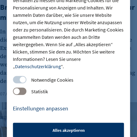
Verhalten zu messen und Marketing-Cookies für die
Brauerei Lemke – Berlins Biermanufaktur
Personalisierung von Anzeigen und Inhalten. Wir
sammeln Daten darüber, wie Sie unsere Website
mit ordentlich Ideen im Kessel
nutzen, um die Nutzung unserer Website anzupassen
oder zu personalisieren. Die durch Marketing-Cookies
In elf S-Bahn-Bögen am Hackeschen Markt braut
gesammelten Daten werden auch an Dritte
die Berliner Brauerei seit über 25 Jahren Biere, die
weitergegeben. Wenn Sie auf „Alles akzeptieren“
Experimentierfreude und Tradition vereinen. Was
klicken, stimmen Sie dem zu. Möchten Sie weitere
den Ansatz der Brauerei Lemke auszeichnet und
Informationen? Lesen Sie unsere
welche kulturelle Mission sie verfolgt, erzählt uns
„
Datenschutzerklärung
“.
das Team beim Ortstermin zum Internationalen Tag
Notwendige Cookies
des Bieres.
Statistik
07.08.2026
Dauer: 4 Minuten
Katrin Lohse
kukki Cocktail – eine „Schnapsidee“ entpuppt sich als Mill
Einstellungen anpassen
Alles akzeptieren
etracker Sitzungs-Cookie