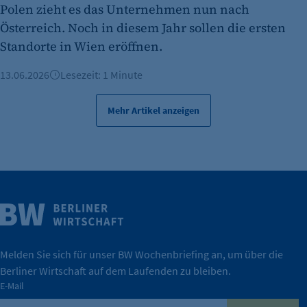
Polen zieht es das Unternehmen nun nach
Cookie Laufzeit:
Österreich. Noch in diesem Jahr sollen die ersten
480 Tage
Standorte in Wien eröffnen.
etracker Analytics
13.06.2026
Lesezeit: 1 Minute
Name:
isSdEnabled
Mehr Artikel anzeigen
Anbieter:
etracker GmbH
Zweck:
Erkennung, ob bei dem Besucher die
Weitere Infos
Scrolltiefe gemessen wird.
Wirtschaft.
Cookie Laufzeit:
IHK Berlin. Offizieller Unterstützer der Berliner
24 Std.
Melden Sie sich für unser BW Wochenbriefing an, um über die
Berliner Wirtschaft auf dem Laufenden zu bleiben.
tatsächlich unterstützt.
E-Mail
konkret bedeutet – und wie die IHK Berlin Unternehmen