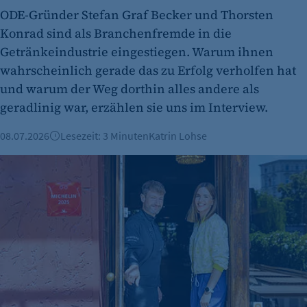
ODE-Gründer Stefan Graf Becker und Thorsten
Cookie Laufzeit:
Konrad sind als Branchenfremde in die
"no" - 50 Jahre "yes" - 480 Tage
Getränkeindustrie eingestiegen. Warum ihnen
fe_typo_user
wahrscheinlich gerade das zu Erfolg verholfen hat
und warum der Weg dorthin alles andere als
Name:
geradlinig war, erzählen sie uns im Interview.
fe_typo_user
Anbieter:
08.07.2026
Lesezeit: 3 Minuten
Katrin Lohse
CMS TYPO3
Restaurant Horváth: Durch klugen Markenaufbau mit Gem
Zweck:
Session-Cookie für die Verwaltung von
Benutzer-Sessions (z. B. bei Login, Umfrage
oder Formularen). Wird auch bei Caching zur
Identifizierung verwendet.
Cookie Laufzeit:
Session