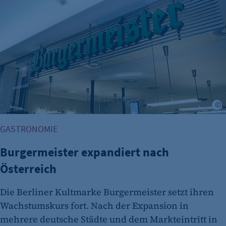
Name:
et_oi_v2
Anbieter:
etracker GmbH
Zweck:
Cookie Erkennung
Cookie Laufzeit:
©
2 Jahre
etracker Analytics
GASTRONOMIE
Name:
Burgermeister expandiert nach
et_allow_cookies
Österreich
Anbieter:
etracker GmbH
Die Berliner Kultmarke Burgermeister setzt ihren
Wachstumskurs fort. Nach der Expansion in
Zweck:
mehrere deutsche Städte und dem Markteintritt in
Es erlaubt eTracker Cookies zu setzen.