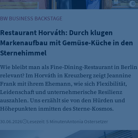
Cookie Consent
r
Name:
BW BUSINESS BACKSTAGE
cookie_consent
Restaurant Horváth: Durch klugen
Zweck:
Dieser Cookie speichert die ausgewählten
Markenaufbau mit Gemüse-Küche in den
Einverständnis-Optionen des Benutzers
Sternehimmel
Cookie Laufzeit:
1 Jahr
Wie bleibt man als Fine-Dining-Restaurant in Berlin
relevant? Im Horváth in Kreuzberg zeigt Jeannine
Frank mit ihrem Ehemann, wie sich Flexibilität,
Leidenschaft und unternehmerische Resilienz
auszahlen. Uns erzählt sie von den Hürden und
Höhepunkten inmitten des Sterne-Kosmos.
30.06.2026
Lesezeit: 5 Minuten
Antonia Ostersetzer
etracker Analytics
Burgermeister expandiert nach Österreich