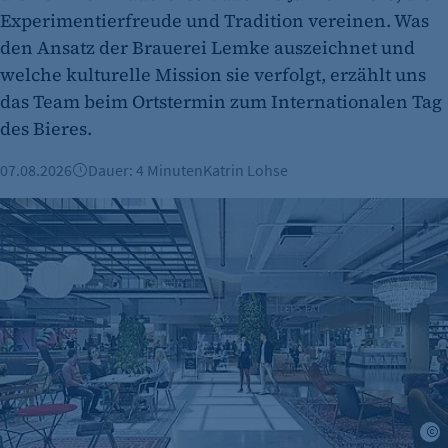
Experimentierfreude und Tradition vereinen. Was
den Ansatz der Brauerei Lemke auszeichnet und
welche kulturelle Mission sie verfolgt, erzählt uns
das Team beim Ortstermin zum Internationalen Tag
des Bieres.
07.08.2026
Dauer: 4 Minuten
Katrin Lohse
Kalle Neukölln: Food Hall vor Neustart
M