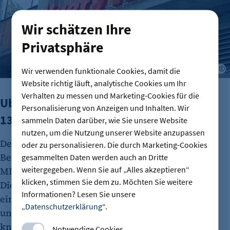
Wir schätzen Ihre
Privatsphäre
A
Wir verwenden funktionale Cookies, damit die
Website richtig läuft, analytische Cookies um Ihr
Verhalten zu messen und Marketing-Cookies für die
Uber übernimmt Delivery Hero für rund
Personalisierung von Anzeigen und Inhalten. Wir
13 Milliarden Euro
sammeln Daten darüber, wie Sie unsere Website
nutzen, um die Nutzung unserer Website anzupassen
Der US-Fahrdienstleister Uber übernimmt den
oder zu personalisieren. Die durch Marketing-Cookies
Berliner Essenslieferdienst Delivery Hero. Das im
gesammelten Daten werden auch an Dritte
weitergegeben. Wenn Sie auf „Alles akzeptieren“
MDax notierte Unternehmen bestätigte am
klicken, stimmen Sie dem zu. Möchten Sie weitere
Dienstagabend fortgeschrittene Gespräche über
Informationen? Lesen Sie unsere
eine Übernahme. Uber bietet 41,50 Euro je Aktie
„
Datenschutzerklärung
“.
und bewertet Delivery Hero damit insgesamt mit
knapp 13 Milliarden Euro.
Notwendige Cookies