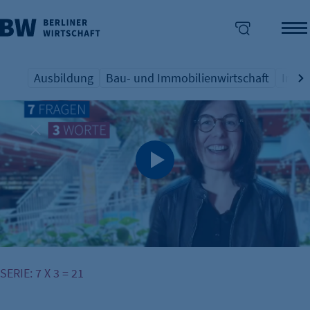
Ausbildung
Bau- und Immobilienwirtschaft
Indus
Übersicht Schlagwort
Übersicht Schlagwort
Übers
enü überspringen
SERIE: 7 X 3 = 21