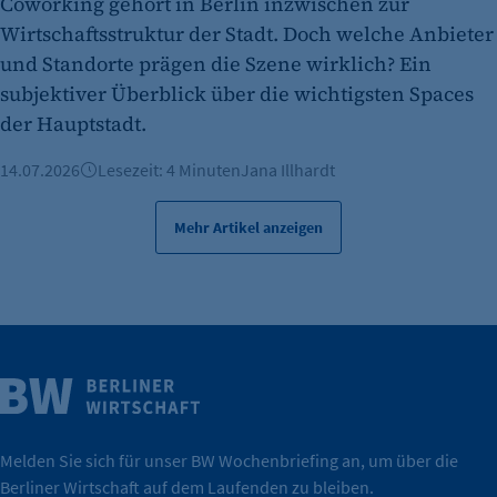
Coworking gehört in Berlin inzwischen zur
Wirtschaftsstruktur der Stadt. Doch welche Anbieter
und Standorte prägen die Szene wirklich? Ein
subjektiver Überblick über die wichtigsten Spaces
der Hauptstadt.
14.07.2026
Lesezeit: 4 Minuten
Jana Illhardt
Mehr Artikel anzeigen
Weitere Infos
Wirtschaft.
IHK Berlin. Offizieller Unterstützer der Berliner
Melden Sie sich für unser BW Wochenbriefing an, um über die
Berliner Wirtschaft auf dem Laufenden zu bleiben.
tatsächlich unterstützt.