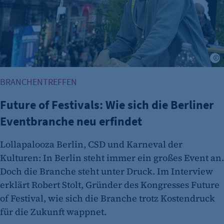
Name:
et_oi_v2
Anbieter:
etracker GmbH
C
Zweck:
BRANCHENTREFFEN
Cookie Erkennung
Future of Festivals: Wie sich die Berliner
Cookie Laufzeit:
2 Jahre
Eventbranche neu erfindet
etracker Analytics
Lollapalooza Berlin, CSD und Karneval der
Name:
Kulturen: In Berlin steht immer ein großes Event an.
et_allow_cookies
Doch die Branche steht unter Druck. Im Interview
erklärt Robert Stolt, Gründer des Kongresses Future
Anbieter:
of Festival, wie sich die Branche trotz Kostendruck
etracker GmbH
für die Zukunft wappnet.
Zweck: