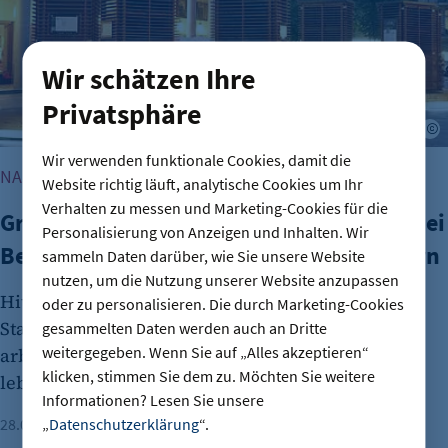
Wir schätzen Ihre
Privatsphäre
G
Wir verwenden funktionale Cookies, damit die
NACHHALTIGE STADTENTWICKLUNG
Website richtig läuft, analytische Cookies um Ihr
Verhalten zu messen und Marketing-Cookies für die
Green City Solutions und Suncrafter: Zwei
Personalisierung von Anzeigen und Inhalten. Wir
Berliner Ideen, die die Zukunft verändern
sammeln Daten darüber, wie Sie unsere Website
nutzen, um die Nutzung unserer Website anzupassen
Hitze, dicke Luft, fehlender Strom: Die Berliner
oder zu personalisieren. Die durch Marketing-Cookies
Start-ups Suncrafter und Green City Solutions
gesammelten Daten werden auch an Dritte
weitergegeben. Wenn Sie auf „Alles akzeptieren“
arbeiten an innovativen Konzepten für eine
klicken, stimmen Sie dem zu. Möchten Sie weitere
lebenswerte Großstadt der Zukunft.
Informationen? Lesen Sie unsere
„
Datenschutzerklärung
“.
28.07.2026
Lesezeit: 3 Minuten
Julia Frese