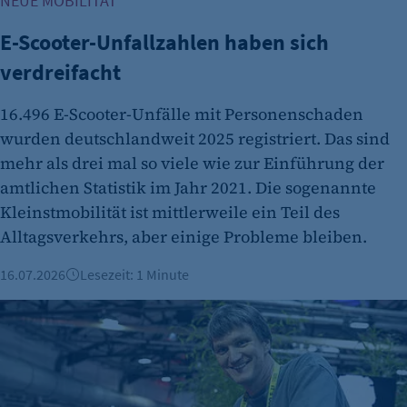
NEUE MOBILITÄT
Cookie Consent
E-Scooter-Unfallzahlen haben sich
Name:
verdreifacht
cookie_consent
16.496 E-Scooter-Unfälle mit Personenschaden
Zweck:
Dieser Cookie speichert die ausgewählten
wurden deutschlandweit 2025 registriert. Das sind
Einverständnis-Optionen des Benutzers
mehr als drei mal so viele wie zur Einführung der
amtlichen Statistik im Jahr 2021. Die sogenannte
Cookie Laufzeit:
Kleinstmobilität ist mittlerweile ein Teil des
1 Jahr
Alltagsverkehrs, aber einige Probleme bleiben.
16.07.2026
Lesezeit: 1 Minute
Future of Festivals: Wie sich die Berliner Eventbranche neu 
etracker Analytics