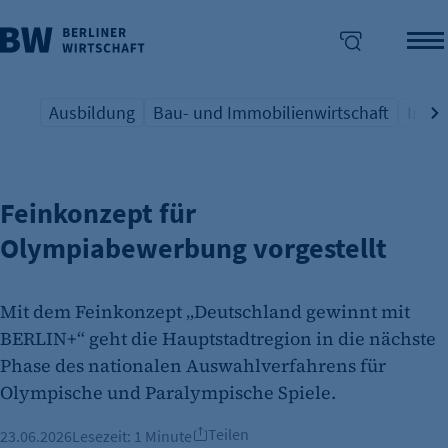
Ausbildung
Bau- und Immobilienwirtschaft
Indus
OLYMPIA
Übersicht Schlagwort
Übersicht Schlagwort
Übers
enü überspringen
Feinkonzept für
Olympiabewerbung vorgestellt
Mit dem Feinkonzept „Deutschland gewinnt mit
BERLIN+“ geht die Hauptstadtregion in die nächste
Phase des nationalen Auswahlverfahrens für
Olympische und Paralympische Spiele.
Teilen
23.06.2026
Lesezeit:
1 Minute