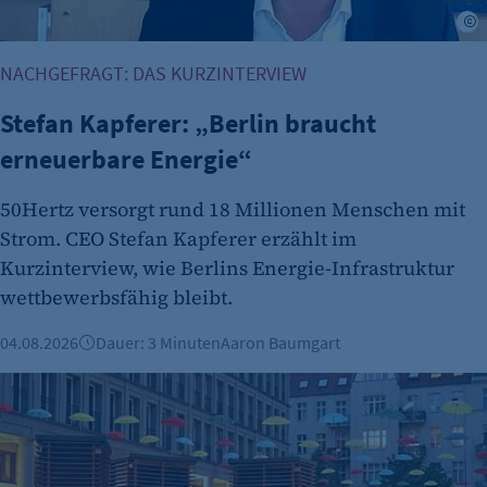
B
NACHGEFRAGT: DAS KURZINTERVIEW
Stefan Kapferer: „Berlin braucht
erneuerbare Energie“
50Hertz versorgt rund 18 Millionen Menschen mit
Strom. CEO Stefan Kapferer erzählt im
Kurzinterview, wie Berlins Energie-Infrastruktur
wettbewerbsfähig bleibt.
04.08.2026
Dauer: 3 Minuten
Aaron Baumgart
Green City Solutions und Suncrafter: Zwei Berliner Ideen, d