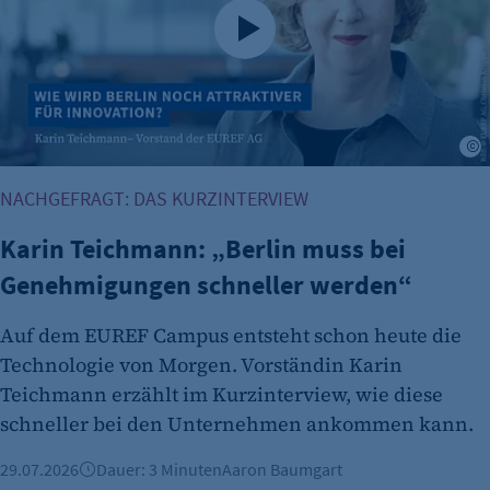
etracker Analytics
Name:
isSdEnabled
Anbieter:
K
etracker GmbH
NACHGEFRAGT: DAS KURZINTERVIEW
Zweck:
Erkennung, ob bei dem Besucher die
Karin Teichmann: „Berlin muss bei
Scrolltiefe gemessen wird.
Genehmigungen schneller werden“
Cookie Laufzeit:
24 Std.
Auf dem EUREF Campus entsteht schon heute die
Technologie von Morgen. Vorständin Karin
Teichmann erzählt im Kurzinterview, wie diese
schneller bei den Unternehmen ankommen kann.
29.07.2026
Dauer: 3 Minuten
Aaron Baumgart