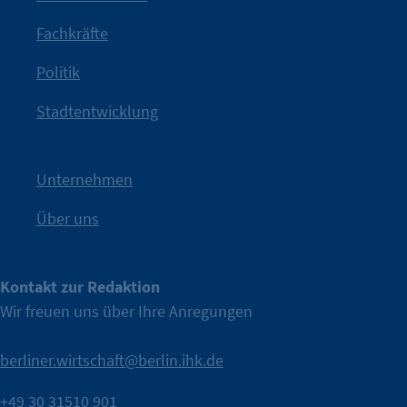
Jetzt löst die Kammer diese Frage auf – klar, sichtbar und
Fachkräfte
angestoßen.
Politik
IHK?“
wurde bewusst Neugier geweckt und Gespräche
Kampagne der IHK Berlin in die nächste Stufe. Mit
„WTF is
Stadtentwicklung
Nach einer aufmerksamkeitsstarken Teaserphase geht die
IHK Berlin. Offizieller Unterstützer der Berliner Wirtschaft.
Unternehmen
Über uns
Kontakt zur Redaktion
Wir freuen uns über Ihre Anregungen
berliner.wirtschaft@berlin.ihk.de
+49 30 31510 901