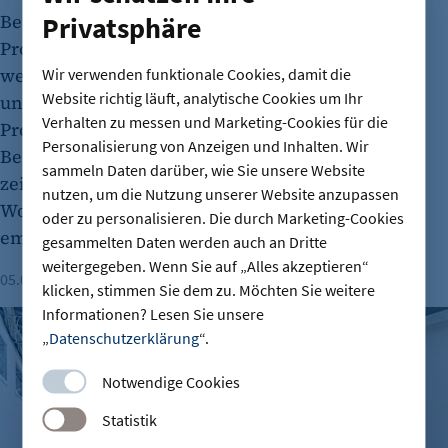
Berlins Auszubildende sind sehr zufrieden: 85
Privatsphäre
Prozent würden ihren Arbeitgeber
weiterempfehlen. Dennoch bleiben viele Plätze
Wir verwenden funktionale Cookies, damit die
Website richtig läuft, analytische Cookies um Ihr
unbesetzt. Neben dem klassischen Matching-
Verhalten zu messen und Marketing-Cookies für die
Problem blockiert zunehmend der angespannte
Personalisierung von Anzeigen und Inhalten. Wir
Berliner Wohnungsmarkt den Berufseinstieg. Das
sammeln Daten darüber, wie Sie unsere Website
zeigen aktuelle IHK-Umfragen und eine
nutzen, um die Nutzung unserer Website anzupassen
Wohnbedarfsstudie des Forschungsinstituts
oder zu personalisieren. Die durch Marketing-Cookies
empirica.
gesammelten Daten werden auch an Dritte
weitergegeben. Wenn Sie auf „Alles akzeptieren“
05.08.2026
Lesezeit: 2 Minuten
Milena Fritzsche
klicken, stimmen Sie dem zu. Möchten Sie weitere
Informationen? Lesen Sie unsere
Büroimmobilien Berlin: Starkes Wachstum im ersten Halbj
„
Datenschutzerklärung
“.
Notwendige Cookies
Statistik