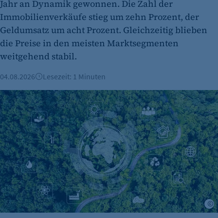
cookie_consent
Jahr an Dynamik gewonnen. Die Zahl der
Immobilienverkäufe stieg um zehn Prozent, der
Zweck:
Geldumsatz um acht Prozent. Gleichzeitig blieben
Dieser Cookie speichert die ausgewählten
die Preise in den meisten Marktsegmenten
Einverständnis-Optionen des Benutzers
weitgehend stabil.
Cookie Laufzeit:
1 Jahr
04.08.2026
Lesezeit: 1 Minuten
ESG & Nachhaltigkeit: Was die neuen Vorgaben für Berline
etracker Analytics
Name:
et_oi_v2
K