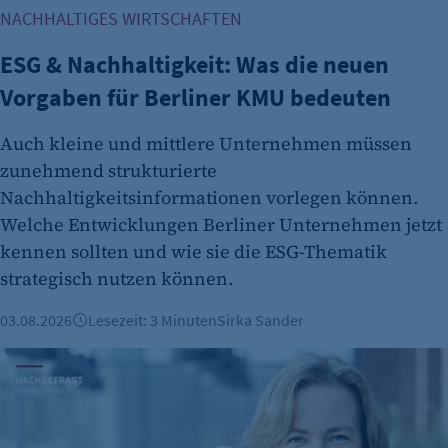
Anbieter:
NACHHALTIGES WIRTSCHAFTEN
etracker GmbH
ESG & Nachhaltigkeit: Was die neuen
Zweck:
Cookie Erkennung
Vorgaben für Berliner KMU bedeuten
Cookie Laufzeit:
Auch kleine und mittlere Unternehmen müssen
2 Jahre
zunehmend strukturierte
etracker Analytics
Nachhaltigkeitsinformationen vorlegen können.
Welche Entwicklungen Berliner Unternehmen jetzt
Name:
kennen sollten und wie sie die ESG-Thematik
et_allow_cookies
strategisch nutzen können.
Anbieter:
etracker GmbH
03.08.2026
Lesezeit: 3 Minuten
Sirka Sander
Zweck:
Karin Teichmann: „Berlin muss bei Genehmigungen schnel
Es erlaubt eTracker Cookies zu setzen.
Cookie Laufzeit:
480 Tage