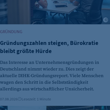
A
GRÜNDUNG
Gründungszahlen steigen, Bürokratie
bleibt größte Hürde
Das Interesse an Unternehmensgründungen in
Deutschland nimmt wieder zu. Dies zeigt der
aktuelle DIHK-Gründungsreport. Viele Menschen
wagen den Schritt in die Selbstständigkeit
allerdings aus wirtschaftlicher Unsicherheit.
07.08.2026
Lesezeit: 1 Minute
IHK-Umfragen: Hohe Zufriedenheit bei Azubis – doch Woh