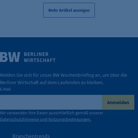
Mehr Artikel anzeigen
Weitere Infos
Wirtschaft.
IHK Berlin. Offizieller Unterstützer der Berliner
Melden Sie sich für unser BW Wochenbriefing an, um über die
Berliner Wirtschaft auf dem Laufenden zu bleiben.
tatsächlich unterstützt.
E-Mail
konkret bedeutet – und wie die IHK Berlin Unternehmen
Durch ihre Perspektiven wird deutlich, was der Claim
Anmelden
der Berliner Wirtschaft.
Wir verwenden Ihre Daten ausschließlich gemäß unserer
Datenschutzhinweise und Nutzungsbedingungen.
Die Unternehmer stehen stellvertretend für die Vielfalt
mit Haltung.
Branchentrends