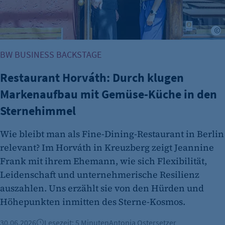
r
BW BUSINESS BACKSTAGE
Restaurant Horváth: Durch klugen
Markenaufbau mit Gemüse-Küche in den
Sternehimmel
Wie bleibt man als Fine-Dining-Restaurant in Berlin
relevant? Im Horváth in Kreuzberg zeigt Jeannine
Frank mit ihrem Ehemann, wie sich Flexibilität,
Leidenschaft und unternehmerische Resilienz
auszahlen. Uns erzählt sie von den Hürden und
Höhepunkten inmitten des Sterne-Kosmos.
30.06.2026
Lesezeit: 5 Minuten
Antonia Ostersetzer