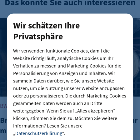
Das könnte Sie auch interessieren
Brauerei Lemke – Berlins Biermanufaktur mit ordentlich Id
Wir schätzen Ihre
Privatsphäre
Wir verwenden funktionale Cookies, damit die
Website richtig läuft, analytische Cookies um Ihr
Verhalten zu messen und Marketing-Cookies für die
Personalisierung von Anzeigen und Inhalten. Wir
sammeln Daten darüber, wie Sie unsere Website
nutzen, um die Nutzung unserer Website anzupassen
oder zu personalisieren. Die durch Marketing-Cookies
gesammelten Daten werden auch an Dritte
BW BESUCHT
weitergegeben. Wenn Sie auf „Alles akzeptieren“
klicken, stimmen Sie dem zu. Möchten Sie weitere
Brauerei Lemke – Berlins Biermanufaktur
Informationen? Lesen Sie unsere
mit ordentlich Ideen im Kessel
„
Datenschutzerklärung
“.