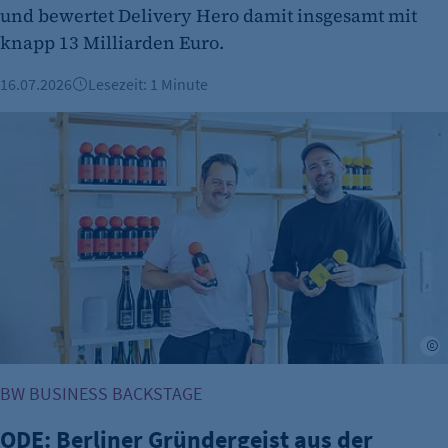
und bewertet Delivery Hero damit insgesamt mit
Name:
knapp 13 Milliarden Euro.
et_oi_v2
16.07.2026
Lesezeit: 1 Minute
Anbieter:
etracker GmbH
ODE: Berliner Gründergeist aus der Flasche
Zweck:
Cookie Erkennung
Cookie Laufzeit:
2 Jahre
etracker Analytics
Name:
et_allow_cookies
J
Anbieter:
BW BUSINESS BACKSTAGE
etracker GmbH
ODE: Berliner Gründergeist aus der
Zweck: