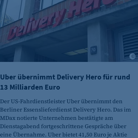
Cookie Consent
Name:
cookie_consent
Zweck:
Dieser Cookie speichert die ausgewählten
Einverständnis-Optionen des Benutzers
A
Cookie Laufzeit:
1 Jahr
Uber übernimmt Delivery Hero für rund
13 Milliarden Euro
Der US-Fahrdienstleister Uber übernimmt den
Berliner Essenslieferdienst Delivery Hero. Das im
MDax notierte Unternehmen bestätigte am
Dienstagabend fortgeschrittene Gespräche über
eine Übernahme. Uber bietet 41,50 Euro je Aktie
etracker Analytics