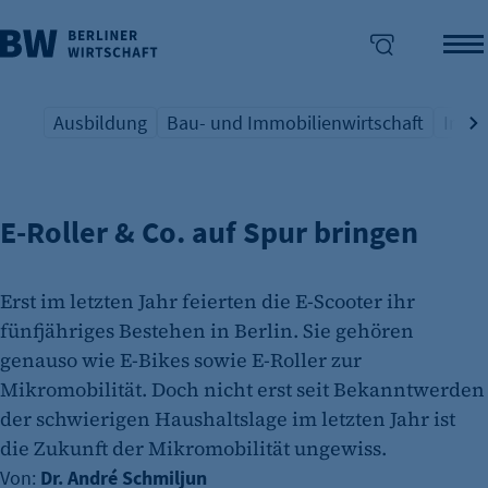
Ausbildung
Bau- und Immobilienwirtschaft
Indus
KLEINSTMOBILITÄT
Übersicht Schlagwort
Übersicht Schlagwort
Übers
enü überspringen
E-Roller & Co. auf Spur bringen
Erst im letzten Jahr feierten die E-Scooter ihr
fünfjähriges Bestehen in Berlin. Sie gehören
genauso wie E-Bikes sowie E-Roller zur
Mikromobilität. Doch nicht erst seit Bekanntwerden
der schwierigen Haushaltslage im letzten Jahr ist
die Zukunft der Mikromobilität ungewiss.
Von:
Dr. André Schmiljun