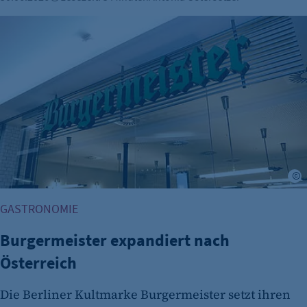
Burgermeister expandiert nach Österreich
©
GASTRONOMIE
Burgermeister expandiert nach
Österreich
Die Berliner Kultmarke Burgermeister setzt ihren