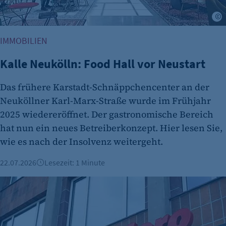
für ein eventuelles Opt-Out verwendet.
M
Cookie Laufzeit:
IMMOBILIEN
"no" - 50 Jahre "yes" - 480 Tage
fe_typo_user
Kalle Neukölln: Food Hall vor Neustart
Name:
Das frühere Karstadt-Schnäppchencenter an der
fe_typo_user
Neuköllner Karl-Marx-Straße wurde im Frühjahr
Anbieter:
2025 wiedereröffnet. Der gastronomische Bereich
CMS TYPO3
hat nun ein neues Betreiberkonzept. Hier lesen Sie,
wie es nach der Insolvenz weitergeht.
Zweck:
Session-Cookie für die Verwaltung von
22.07.2026
Lesezeit: 1 Minute
Benutzer-Sessions (z. B. bei Login, Umfrage
oder Formularen). Wird auch bei Caching zur
Uber übernimmt Delivery Hero für rund 13 Milliarden Euro
Identifizierung verwendet.
Cookie Laufzeit:
Session