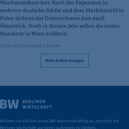
Wachstumskurs fort. Nach der Expansion in
mehrere deutsche Städte und dem Markteintritt in
Polen zieht es das Unternehmen nun nach
Österreich. Noch in diesem Jahr sollen die ersten
Standorte in Wien eröffnen.
13.06.2026
Lesezeit: 1 Minute
Mehr Artikel anzeigen
Weitere Infos
Wirtschaft.
IHK Berlin. Offizieller Unterstützer der Berliner
Melden Sie sich für unser BW Wochenbriefing an, um über die
Berliner Wirtschaft auf dem Laufenden zu bleiben.
tatsächlich unterstützt.