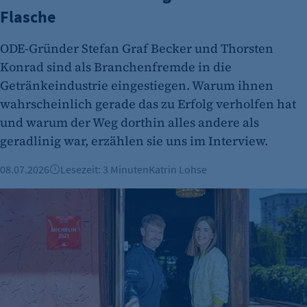
Es erlaubt eTracker Cookies zu setzen.
Flasche
Cookie Laufzeit:
ODE-Gründer Stefan Graf Becker und Thorsten
480 Tage
Konrad sind als Branchenfremde in die
etracker Analytics
Getränkeindustrie eingestiegen. Warum ihnen
wahrscheinlich gerade das zu Erfolg verholfen hat
Name:
isSdEnabled
und warum der Weg dorthin alles andere als
geradlinig war, erzählen sie uns im Interview.
Anbieter:
etracker GmbH
08.07.2026
Lesezeit: 3 Minuten
Katrin Lohse
Zweck:
Restaurant Horváth: Durch klugen Markenaufbau mit Gem
Erkennung, ob bei dem Besucher die
Scrolltiefe gemessen wird.
Cookie Laufzeit:
24 Std.