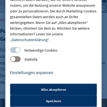
nutzen, um die Nutzung unserer Website anzupassen
J
oder zu personalisieren. Die durch Marketing-Cookies
gesammelten Daten werden auch an Dritte
BW BUSINESS BACKSTAGE
weitergegeben. Wenn Sie auf „Alles akzeptieren“
klicken, stimmen Sie dem zu. Möchten Sie weitere
Popeia: Wie aus Socken eine
Informationen? Lesen Sie unsere
Geschäftsidee wurde
„
Datenschutzerklärung
“.
Gibt es in der Modewelt noch neue Ansätze? Sara
Notwendige Cookies
und Anna vom Modelabel Popeia zeigen, wie man
Statistik
mithilfe der eigenen Community und einer starken
Vision eine Fashion Brand aufbauen kann. Im
Einstellungen anpassen
Interview erzählen sie von den Höhen und Tiefen
des Gründens.
Alles akzeptieren
21.07.2026
Lesezeit: 3 Minuten
Aaron Baumgart
etracker Sitzungs-Cookie
Speichern
Mut zur KI: Warum Medienkompetenz mehr als ein Buzzwo
Name: