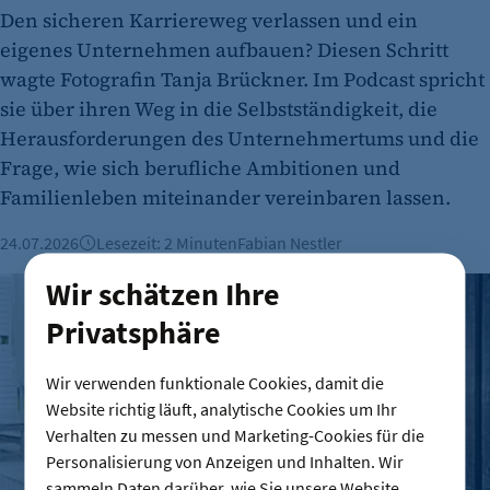
Den sicheren Karriereweg verlassen und ein
eigenes Unternehmen aufbauen? Diesen Schritt
wagte Fotografin Tanja Brückner. Im Podcast spricht
sie über ihren Weg in die Selbstständigkeit, die
Herausforderungen des Unternehmertums und die
Frage, wie sich berufliche Ambitionen und
Familienleben miteinander vereinbaren lassen.
24.07.2026
Lesezeit: 2 Minuten
Fabian Nestler
Wir schätzen Ihre
Popeia: Wie aus Socken eine Geschäftsidee wurde
Privatsphäre
Wir verwenden funktionale Cookies, damit die
Website richtig läuft, analytische Cookies um Ihr
Verhalten zu messen und Marketing-Cookies für die
Personalisierung von Anzeigen und Inhalten. Wir
sammeln Daten darüber, wie Sie unsere Website