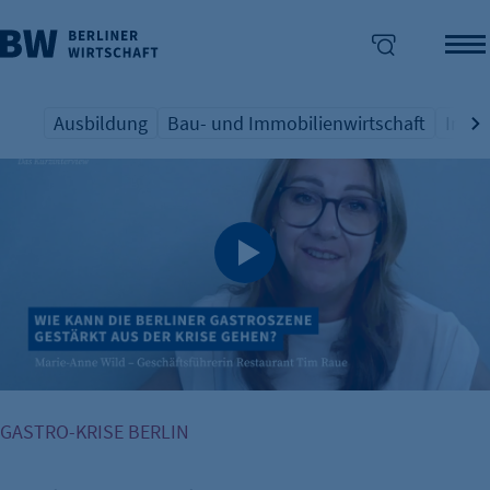
Ausbildung
Bau- und Immobilienwirtschaft
Indus
Übersicht Schlagwort
Übersicht Schlagwort
Übers
enü überspringen
GASTRO-KRISE BERLIN