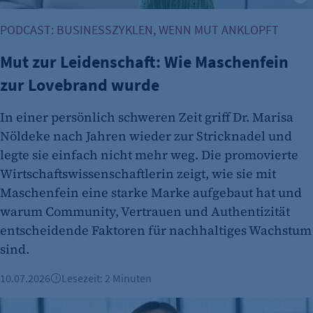
PODCAST: BUSINESSZYKLEN, WENN MUT ANKLOPFT
Mut zur Leidenschaft: Wie Maschenfein
zur Lovebrand wurde
In einer persönlich schweren Zeit griff Dr. Marisa
etracker Analytics
Nöldeke nach Jahren wieder zur Stricknadel und
Name:
legte sie einfach nicht mehr weg. Die promovierte
et_oi_v2
Wirtschaftswissenschaftlerin zeigt, wie sie mit
Maschenfein eine starke Marke aufgebaut hat und
Anbieter:
warum Community, Vertrauen und Authentizität
etracker GmbH
entscheidende Faktoren für nachhaltiges Wachstum
Zweck:
sind.
Cookie Erkennung
10.07.2026
Lesezeit: 2 Minuten
Cookie Laufzeit:
2 Jahre
Mut zur Führung: Jutta dos Santos Miquelino über 5D-Lead