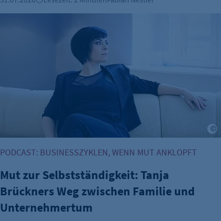
Mut zur Selbstständigkeit: Tanja Brückners Weg zwischen
T
PODCAST: BUSINESSZYKLEN, WENN MUT ANKLOPFT
Mut zur Selbstständigkeit: Tanja
Brückners Weg zwischen Familie und
Unternehmertum