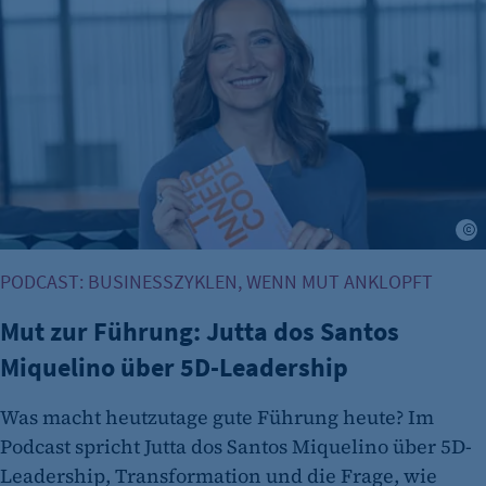
etracker Analytics
Name:
et_allow_cookies
Anbieter:
etracker GmbH
Zweck:
Es erlaubt eTracker Cookies zu setzen.
S
Cookie Laufzeit:
PODCAST: BUSINESSZYKLEN, WENN MUT ANKLOPFT
480 Tage
Mut zur Führung: Jutta dos Santos
etracker Analytics
Miquelino über 5D-Leadership
Name:
isSdEnabled
Was macht heutzutage gute Führung heute? Im
Anbieter:
Podcast spricht Jutta dos Santos Miquelino über 5D-
etracker GmbH
Leadership, Transformation und die Frage, wie