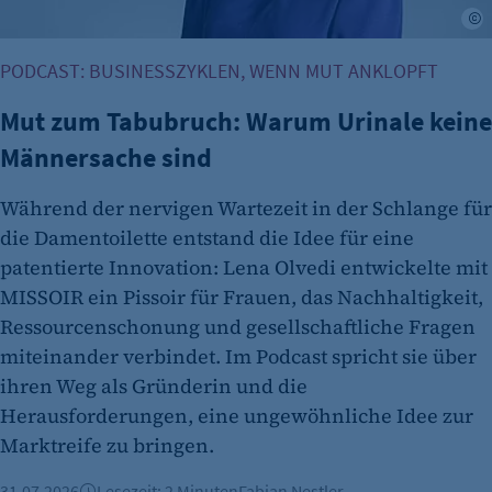
L
PODCAST: BUSINESSZYKLEN, WENN MUT ANKLOPFT
Mut zum Tabubruch: Warum Urinale keine
Männersache sind
Während der nervigen Wartezeit in der Schlange für
die Damentoilette entstand die Idee für eine
patentierte Innovation: Lena Olvedi entwickelte mit
MISSOIR ein Pissoir für Frauen, das Nachhaltigkeit,
Ressourcenschonung und gesellschaftliche Fragen
miteinander verbindet. Im Podcast spricht sie über
ihren Weg als Gründerin und die
Herausforderungen, eine ungewöhnliche Idee zur
Marktreife zu bringen.
31.07.2026
Lesezeit: 2 Minuten
Fabian Nestler