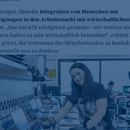
zeigen, dass die
Integration von Menschen mit
tigungen in den Arbeitsmarkt mit wirtschaftlichem
et_oi_v2
st. „Das hat AfB erfolgreich gemacht – wir wollten ni
etracker GmbH
ern haben es rein wirtschaftlich betrachtet“, erklärt
 gilt es, die Interessen der Mitarbeitenden zu berüc
Cookie Erkennung
modelle neu zu denken.
2 Jahre
et_allow_cookies
etracker GmbH
Es erlaubt eTracker Cookies zu setzen.
480 Tage