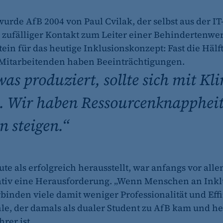
urde AfB 2004 von Paul Cvilak, der selbst aus der I
fe_typo_user
 zufälliger Kontakt zum Leiter einer Behindertenwerk
CMS TYPO3
ein für das heutige Inklusionskonzept: Fast die Hälf
Session-Cookie für die Verwaltung von Benutzer-Sessions 
 Mitarbeitenden haben Beeinträchtigungen.
oder Formularen). Wird auch bei Caching zur Identifizie
twas produziert, sollte sich mit K
Session
n. Wir haben Ressourcenknappheit
n steigen.“
cookie_consent
Dieser Cookie speichert die ausgewählten Einverständni
te als erfolgreich herausstellt, war anfangs vor all
1 Jahr
iv eine Herausforderung. „Wenn Menschen an Inkl
binden viele damit weniger Professionalität und Effi
le, der damals als dualer Student zu AfB kam und h
rer ist.