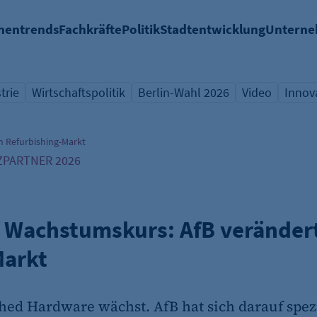
hentrends
Fachkräfte
Politik
Stadtentwicklung
Untern
trie
Wirtschaftspolitik
Berlin-Wahl 2026
Video
Innov
icht Schlagwort
Übersicht Schlagwort
Übersicht Schlagwort
Übersicht Sch
Übers
n Refurbishing-Markt
PARTNER 2026
f Wachstumskurs: AfB veränder
Markt
hed Hardware wächst. AfB hat sich darauf spezia