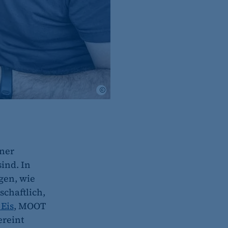
AfB social & green IT
iner
ind. In
igen, wie
schaftlich,
 Eis
, MOOT
ereint