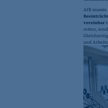
etracker Analytics
AfB musste 
Beeinträch
Name:
vereinbar
i
Anbieter:
retten, sond
Gleichzeitig
Zweck:
und Arbeits
Cookie Laufzeit:
etracker Analytics
Name:
Anbieter:
Zweck:
Cookie Laufzeit:
etracker Analytics