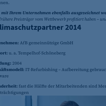
nen.
 mit Ihrem Unternehmen ebenfalls ausgezeichnet w
e frühere Preisträger vom Wettbewerb profitiert haben – u
Klimaschutzpartner 2014
rnehmen:
AfB gemeinnützige GmbH
ort:
u. a. Tempelhof-Schöneberg
dung:
2004
äftsmodell:
IT-Refurbishing – Aufbereitung gebrauc
ware
derheit:
fast die Hälfte der Mitarbeitenden sind M
trächtigungen