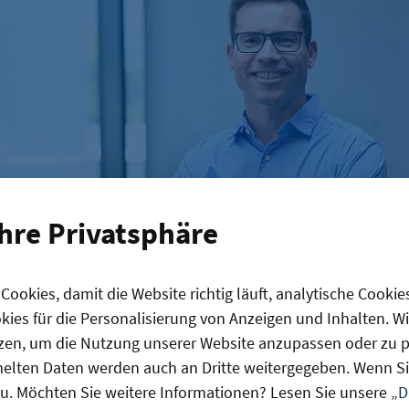
Ihre Privatsphäre
ookies, damit die Website richtig läuft, analytische Cookie
er Daniel Büchle (43)
ies für die Personalisierung von Anzeigen und Inhalten. W
ein neues Smartphone? Dagegen setzt
AfB
ein klares 
zen, um die Nutzung unserer Website anzupassen oder zu pe
furbishing-Konzept, das nicht nur Klimaschutz, son
lten Daten werden auch an Dritte weitergegeben. Wenn Sie
n den Fokus rückt. 2014 wurde das Unternehmen
u. Möchten Sie weitere Informationen? Lesen Sie unsere „
D
utzpartner Berlin
ausgezeichnet und wächst seitde