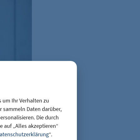
Jannik Hammes
s um Ihr Verhalten zu
ir sammeln Daten darüber,
Zeichen: mit
rsonalisieren. Die durch
dern auch
 auf „Alles akzeptieren“
atenschutzerklärung
“.
m