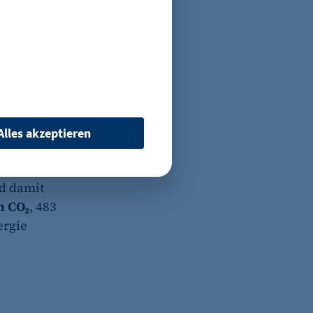
t gebrauchte
öscht alle
technisch
m an
Alles akzeptieren
räte
d damit
n CO₂
, 483
ergie
 wenn auf der Seite des
ür ein eventuelles Opt-