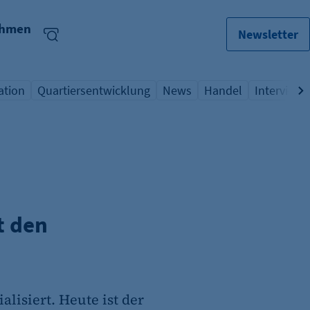
ehmen
Newsletter
ation
Quartiersentwicklung
News
Handel
Interview
lagwort
icht Schlagwort
Übersicht Schlagwort
Übersicht Schlagwort
Übersicht Schlagwo
Übersicht
t den
lisiert. Heute ist der