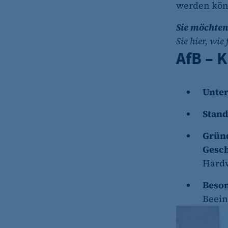
werden kön
Sie möchten
Sie hier, wi
AfB – 
Unte
Stand
Grün
Gesch
Hard
Beson
Beein