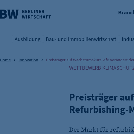
Branc
nü überspringen
Ausbildung
Bau- und Immobilienwirtschaft
Indus
Übersicht Schlagwort
Übersicht Schlagwort
Übers
Home
Innovation
Preisträger auf Wachstumskurs: AfB verändert de
WETTBEWERB KLIMASCHUTZ
Preisträger au
Refurbishing-
Der Markt für refurbis