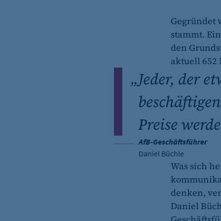
fe_typo_user
Gegründet w
Name:
stammt. Ein
Anbieter:
den Grundst
Zweck:
aktuell 652
„
Jeder, der e
Cookie Laufzeit:
beschäftige
Cookie Consent
Preise werde
Name:
AfB-Geschäftsführer
Zweck:
Daniel Büchle
Was sich heu
Cookie Laufzeit:
kommunikat
denken, ver
Daniel Büch
Geschäftsfüh