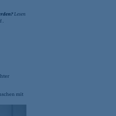
erden?
Lesen
nd
.
hter
enschen mit