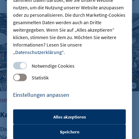
nutzen, um die Nutzung unserer Website anzupassen
oder zu personalisieren. Die durch Marketing-Cookies
Kalle Neukölln: Food Hall vor Neustart
gesammelten Daten werden auch an Dritte
weitergegeben. Wenn Sie auf „Alles akzeptieren“
klicken, stimmen Sie dem zu. Möchten Sie weitere
Informationen? Lesen Sie unsere
„
Datenschutzerklärung
“.
Notwendige Cookies
Statistik
M
Einstellungen anpassen
IMMOBILIEN
Kalle Neukölln: Food Hall vor Neustart
Alles akzeptieren
etracker Sitzungs-Cookie
Das frühere Karstadt-Schnäppchencenter an der
Speichern
Name:
Neuköllner Karl-Marx-Straße wurde im Frühjahr