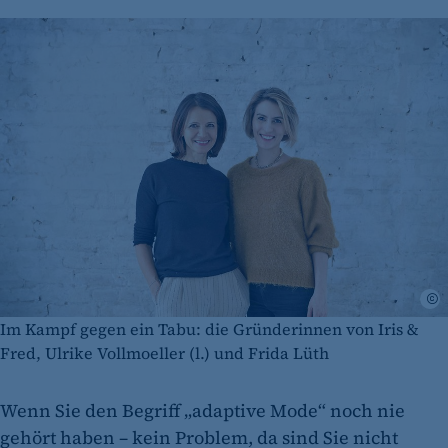
I
Im Kampf gegen ein Tabu: die Gründerinnen von Iris &
Fred, Ulrike Vollmoeller (l.) und Frida Lüth
Wenn Sie den Begriff „adaptive Mode“ noch nie
gehört haben – kein Problem, da sind Sie nicht