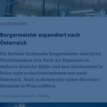
©
GASTRONOMIE
Burgermeister expandiert nach
Österreich
Die Berliner Kultmarke Burgermeister setzt ihren
Wachstumskurs fort. Nach der Expansion in
mehrere deutsche Städte und dem Markteintritt in
Polen zieht es das Unternehmen nun nach
Österreich. Noch in diesem Jahr sollen die ersten
Standorte in Wien eröffnen.
13.06.2026
Lesezeit: 1 Minute
Fußball-WM: Sonderregelungen für Außengastronomie