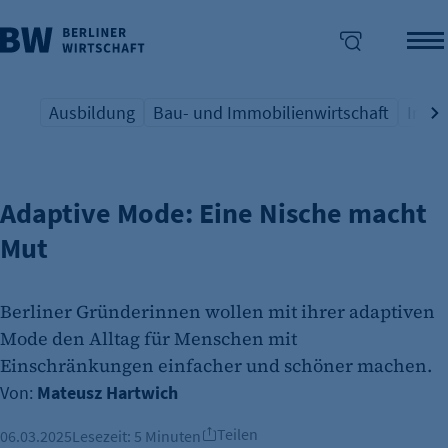
Ausbildung
Bau- und Immobilienwirtschaft
Indus
BRANCHE HANDEL
Übersicht Schlagwort
Übersicht Schlagwort
Übers
enü überspringen
Adaptive Mode: Eine Nische macht
Mut
Berliner Gründerinnen wollen mit ihrer adaptiven
Mode den Alltag für Menschen mit
Einschränkungen einfacher und schöner machen.
Von:
Mateusz Hartwich
Teilen
06.03.2025
Lesezeit:
5 Minuten