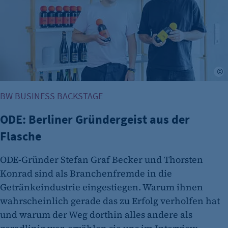
J
etracker Analytics
BW BUSINESS BACKSTAGE
Name:
ODE: Berliner Gründergeist aus der
et_oi_v2
Flasche
Anbieter:
etracker GmbH
ODE-Gründer Stefan Graf Becker und Thorsten
Konrad sind als Branchenfremde in die
Zweck:
Cookie Erkennung
Getränkeindustrie eingestiegen. Warum ihnen
wahrscheinlich gerade das zu Erfolg verholfen hat
Cookie Laufzeit:
und warum der Weg dorthin alles andere als
2 Jahre