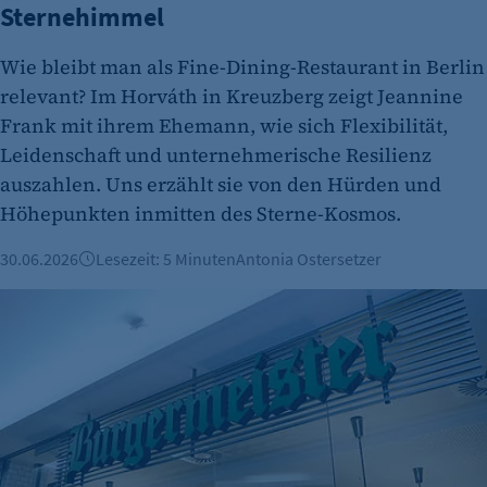
Sternehimmel
Zweck:
Erkennung, ob bei dem Besucher die
Wie bleibt man als Fine-Dining-Restaurant in Berlin
Scrolltiefe gemessen wird.
relevant? Im Horváth in Kreuzberg zeigt Jeannine
Cookie Laufzeit:
Frank mit ihrem Ehemann, wie sich Flexibilität,
24 Std.
Leidenschaft und unternehmerische Resilienz
auszahlen. Uns erzählt sie von den Hürden und
Höhepunkten inmitten des Sterne-Kosmos.
30.06.2026
Lesezeit: 5 Minuten
Antonia Ostersetzer
Burgermeister expandiert nach Österreich