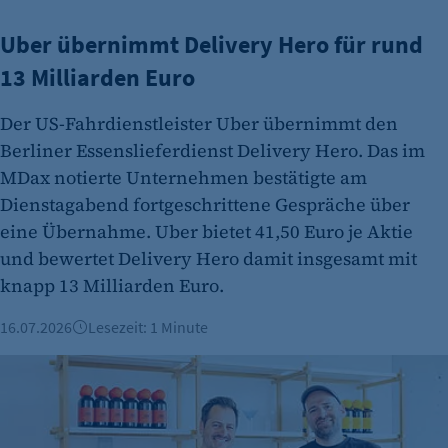
Zweck:
Uber übernimmt Delivery Hero für rund
Session-Cookie für die Verwaltung von
Benutzer-Sessions (z. B. bei Login, Umfrage
13 Milliarden Euro
oder Formularen). Wird auch bei Caching zur
Identifizierung verwendet.
Der US-Fahrdienstleister Uber übernimmt den
Berliner Essenslieferdienst Delivery Hero. Das im
Cookie Laufzeit:
MDax notierte Unternehmen bestätigte am
Session
Dienstagabend fortgeschrittene Gespräche über
Cookie Consent
eine Übernahme. Uber bietet 41,50 Euro je Aktie
Name:
und bewertet Delivery Hero damit insgesamt mit
cookie_consent
knapp 13 Milliarden Euro.
Zweck:
16.07.2026
Lesezeit: 1 Minute
Dieser Cookie speichert die ausgewählten
Einverständnis-Optionen des Benutzers
ODE: Berliner Gründergeist aus der Flasche
Cookie Laufzeit:
1 Jahr