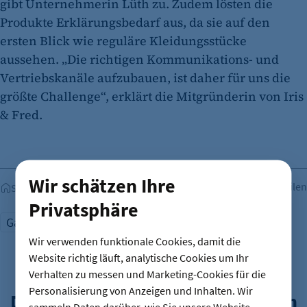
gibt Unternehmerin Lüth zu. Zudem lösten die
Produkte Erklärungsbedarf aus, da sie auf den
ersten Blick wie reguläre Kleidungsstücke
aussehen. „Die richtigen Kommunikations- und
Vertriebskanäle aufzubauen, ist daher für uns die
größte Challenge“, erklärt die Mitgründerin von Iris
& Fred.
Wir schätzen Ihre
Teilen
Startseite
Privatsphäre
Gastronomie
Wir verwenden funktionale Cookies, damit die
Website richtig läuft, analytische Cookies um Ihr
Verhalten zu messen und Marketing-Cookies für die
Personalisierung von Anzeigen und Inhalten. Wir
Das könnte Sie auch interessieren
sammeln Daten darüber, wie Sie unsere Website