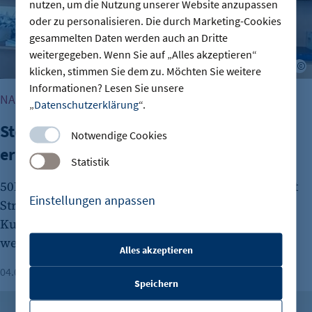
nutzen, um die Nutzung unserer Website anzupassen
oder zu personalisieren. Die durch Marketing-Cookies
gesammelten Daten werden auch an Dritte
weitergegeben. Wenn Sie auf „Alles akzeptieren“
B
klicken, stimmen Sie dem zu. Möchten Sie weitere
Informationen? Lesen Sie unsere
NACHGEFRAGT: DAS KURZINTERVIEW
„
Datenschutzerklärung
“.
Stefan Kapferer: „Berlin braucht
Notwendige Cookies
erneuerbare Energie“
Statistik
50Hertz versorgt rund 18 Millionen Menschen mit
Einstellungen anpassen
Strom. CEO Stefan Kapferer erzählt im
Kurzinterview, wie Berlins Energie-Infrastruktur
wettbewerbsfähig bleibt.
Alles akzeptieren
etracker Sitzungs-Cookie
04.08.2026
Dauer: 3 Minuten
Aaron Baumgart
Speichern
Name:
Vorgestellt: Ricardo dos Santos Miquelino
et_oi_v2