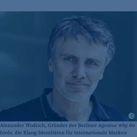
V
Alexander Wodrich, Gründer der Berliner Agentur why do
birds, die Klang-Identitäten für internationale Marken