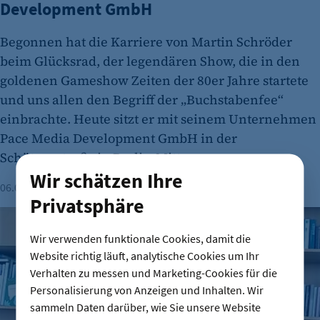
Development GmbH
Begonnen hat die Karriere von Martin Schröder
beim Glücksrad, der legendären Show, die in den
goldenen Gameshow Zeiten der 80er Jahre startete
und uns allen den Begriff der „Buchstabenfee“
einbrachte. Heute sitzt er mit seinem Unternehmen
Pace Media Development GmbH in der
Schützenstraße in Berlin-Mitte.
Wir schätzen Ihre
06.08.2026
Lesezeit: 2 Minuten
Ulrike Menn
Privatsphäre
Stefan Kapferer: „Berlin braucht erneuerbare Energie“
Wir verwenden funktionale Cookies, damit die
Website richtig läuft, analytische Cookies um Ihr
Verhalten zu messen und Marketing-Cookies für die
Personalisierung von Anzeigen und Inhalten. Wir
sammeln Daten darüber, wie Sie unsere Website