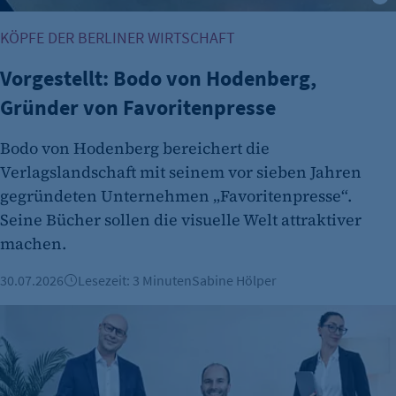
Name:
KÖPFE DER BERLINER WIRTSCHAFT
et_allow_cookies
Vorgestellt: Bodo von Hodenberg,
Anbieter:
Gründer von Favoritenpresse
etracker GmbH
Zweck:
Bodo von Hodenberg bereichert die
Es erlaubt eTracker Cookies zu setzen.
Verlagslandschaft mit seinem vor sieben Jahren
gegründeten Unternehmen „Favoritenpresse“.
Cookie Laufzeit:
Seine Bücher sollen die visuelle Welt attraktiver
480 Tage
machen.
etracker Analytics
30.07.2026
Lesezeit: 3 Minuten
Sabine Hölper
Name:
isSdEnabled
Vorgestellt: Nadine Rauß, VD2 Gmbh
Anbieter:
etracker GmbH
Zweck: