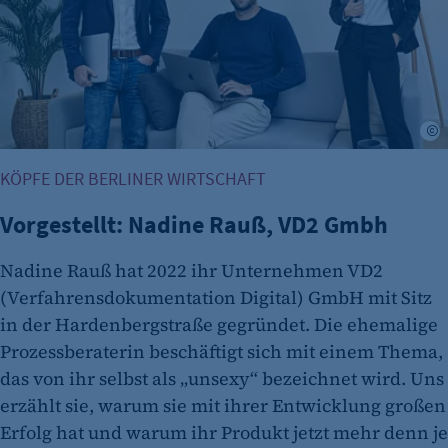
Erkennung, ob bei dem Besucher die
Scrolltiefe gemessen wird.
Cookie Laufzeit:
24 Std.
K
KÖPFE DER BERLINER WIRTSCHAFT
Vorgestellt: Nadine Rauß, VD2 Gmbh
Nadine Rauß hat 2022 ihr Unternehmen VD2
(Verfahrensdokumentation Digital) GmbH mit Sitz
in der Hardenbergstraße gegründet. Die ehemalige
Prozessberaterin beschäftigt sich mit einem Thema,
das von ihr selbst als „unsexy“ bezeichnet wird. Uns
erzählt sie, warum sie mit ihrer Entwicklung großen
Erfolg hat und warum ihr Produkt jetzt mehr denn je