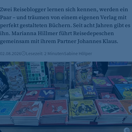
Zwei Reiseblogger lernen sich kennen, werden ein
Paar – und träumen von einem eigenen Verlag mit
perfekt gestalteten Büchern. Seit acht Jahren gibt es
ihn. Marianna Hillmer führt Reisedepeschen
gemeinsam mit ihrem Partner Johannes Klaus.
etracker Analytics
02.08.2026
Lesezeit: 2 Minuten
Sabine Hölper
Name:
Vorgestellt: Bodo von Hodenberg, Gründer von Favoritenpr
et_oi_v2
Anbieter:
etracker GmbH
Zweck:
Cookie Erkennung
Cookie Laufzeit:
2 Jahre
F
etracker Analytics