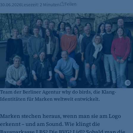
Teilen
30.06.2026
Lesezeit:
2 Minuten
w
Team der Berliner Agentur why do birds, die Klang-
Identitäten für Marken weltweit entwickelt.
Marken stechen heraus, wenn man sie am Logo
erkennt – und am Sound. Wie klingt die
Bausparkasse LBS? Die BVG? Lidl? Sobald man die