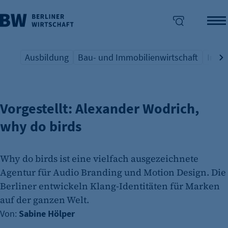
Ausbildung
Bau- und Immobilienwirtschaft
Indus
KÖPFE DER BERLINER WIRTSCHAFT
Übersicht Schlagwort
Übersicht Schlagwort
Übers
enü überspringen
Vorgestellt: Alexander Wodrich,
why do birds
Why do birds ist eine vielfach ausgezeichnete
Agentur für Audio Branding und Motion Design. Die
Berliner entwickeln Klang-Identitäten für Marken
auf der ganzen Welt.
Von:
Sabine Hölper