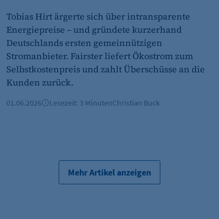
et_allow_cookies
Tobias Hirt ärgerte sich über intransparente
etracker GmbH
Energiepreise – und gründete kurzerhand
Deutschlands ersten gemeinnützigen
Es erlaubt eTracker Cookies zu setzen.
Stromanbieter. Fairster liefert Ökostrom zum
480 Tage
Selbstkostenpreis und zahlt Überschüsse an die
Kunden zurück.
isSdEnabled
01.06.2026
Lesezeit: 3 Minuten
Christian Buck
etracker GmbH
Erkennung, ob bei dem Besucher die Scrolltiefe gemesse
24 Std.
Mehr Artikel anzeigen