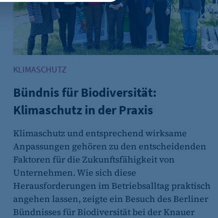
 wenn auf der Seite des
en City Solutions
R
ür ein eventuelles Opt-
KLIMASCHUTZ
Bündnis für Biodiversität:
Klimaschutz in der Praxis
Klimaschutz und entsprechend wirksame
Anpassungen gehören zu den entscheidenden
(z. B. bei Login, Umfrage
Faktoren für die Zukunftsfähigkeit von
rung verwendet.
Unternehmen. Wie sich diese
Herausforderungen im Betriebsalltag praktisch
angehen lassen, zeigte ein Besuch des Berliner
Bündnisses für Biodiversität bei der Knauer