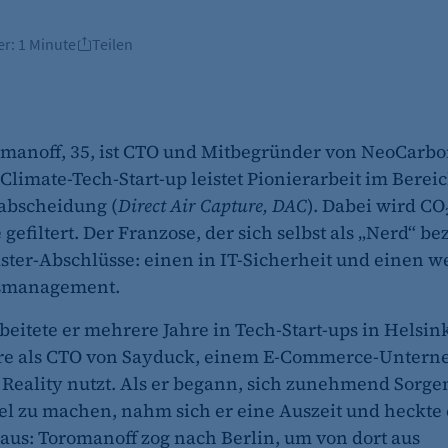
er:
1 Minute
Teilen
omanoff, 35, ist CTO und Mitbegründer von NeoCarbo
Climate-Tech-Start-up leistet Pionierarbeit im Berei
abscheidung (
Direct Air Capture, DAC
). Dabei wird CO
efiltert. Der Franzose, der sich selbst als „Nerd“ be
ster-Abschlüsse: einen in IT-Sicherheit und einen w
nsmanagement.
beitete er mehrere Jahre in Tech-Start-ups in Helsink
re als CTO von Sayduck, einem E-Commerce-Untern
eality nutzt. Als er begann, sich zunehmend Sorge
 zu machen, nahm sich er eine Auszeit und heckte
aus: Toromanoff zog nach Berlin, um von dort aus