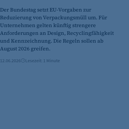
Name:
Der Bundestag setzt EU-Vorgaben zur
Anbieter:
Reduzierung von Verpackungsmüll um. Für
Unternehmen gelten künftig strengere
Zweck:
Anforderungen an Design, Recyclingfähigkeit
Cookie Laufzeit:
und Kennzeichnung. Die Regeln sollen ab
etracker Analytics
August 2026 greifen.
Name:
12.06.2026
Lesezeit: 1 Minute
Anbieter:
Zweck:
Cookie Laufzeit: