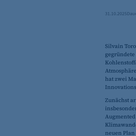
31.10.2025
Dau
Silvain Tor
gegründete 
Kohlenstoff
Atmosphäre g
hat zwei Ma
Innovatio
Zunächst ar
insbesonde
Augmented R
Klimawandel
neuen Plan 