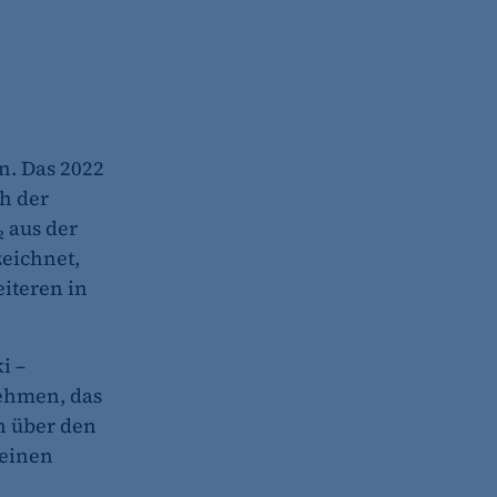
n. Das 2022
ch der
₂ aus der
zeichnet,
eiteren in
i –
ehmen, das
n über den
 einen