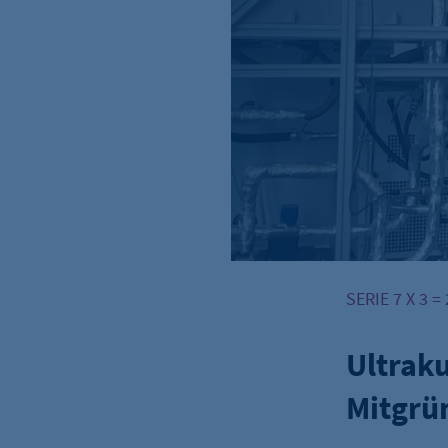
SERIE 7 X 3 =
Ultraku
Mitgrü