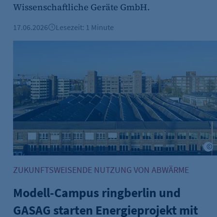
Wissenschaftliche Geräte GmbH.
s-Optionen des Benutzers
17.06.2026
Lesezeit: 1 Minute
Modell-Campus ringberlin und GASAG starten Energiepr
rster Energie gGmbH
H
ZUKUNFTSWEISENDE NUTZUNG VON ABWÄRME
Modell-Campus ringberlin und
GASAG starten Energieprojekt mit