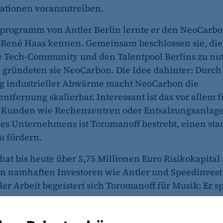
ationen voranzutreiben.
programm von Antler Berlin lernte er den NeoCarbo
 René Haas kennen. Gemeinsam beschlossen sie, die
 Tech-Community und den Talentpool Berlins zu nu
ründeten sie NeoCarbon. Die Idee dahinter: Durch
g industrieller Abwärme macht NeoCarbon die
ntfernung skalierbar. Interessant ist das vor allem f
e Kunden wie Rechenzentren oder Entsalzungsanlag
es Unternehmens ist Toromanoff bestrebt, einen sta
u fördern.
at bis heute über 5,75 Millionen Euro Risikokapital
n namhaften Investoren wie Antler und Speedinvest 
r Arbeit begeistert sich Toromanoff für Musik: Er spi
ren Trompete.