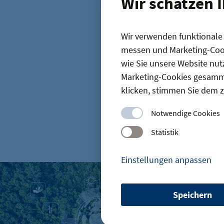
Wir schätzen 
Startseite
Wir verwenden funktionale C
messen und Marketing-Cook
Klimaschutz
wie Sie unsere Website nut
Marketing-Cookies gesamme
klicken, stimmen Sie dem z
Notwendige Cookies
D
Statistik
Einstellungen anpassen
ESG & Nachhaltigkeit: Was die neuen Vorgaben für Berline
Speichern
etracker Sitzungs-Cookie