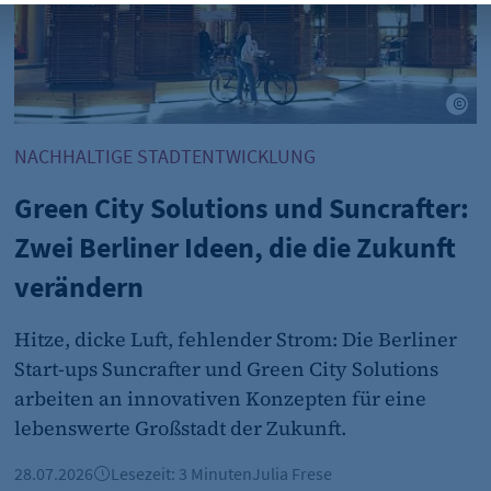
et_oi_v2
etracker GmbH
Opt-In Cookie speichert die Entscheidung des Besuchers,
ain/Adobe Stock
Gre
Kunden das Tracking Opt-In ausgespielt wird. Wird auch f
Out verwendet.
NACHHALTIGE STADTENTWICKLUNG
"no" - 50 Jahre "yes" - 480 Tage
Green City Solutions und Suncrafter:
Zwei Berliner Ideen, die die Zukunft
fe_typo_user
verändern
CMS TYPO3
Hitze, dicke Luft, fehlender Strom: Die Berliner
Session-Cookie für die Verwaltung von Benutzer-Sessions 
Start-ups Suncrafter und Green City Solutions
oder Formularen). Wird auch bei Caching zur Identifizie
arbeiten an innovativen Konzepten für eine
Session
lebenswerte Großstadt der Zukunft.
28.07.2026
Lesezeit: 3 Minuten
Julia Frese