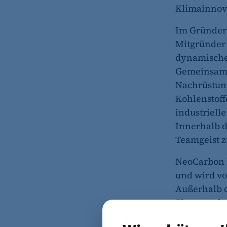
Klimainnov
Im Gründer
Mitgründer
dynamische
Gemeinsam g
Nachrüstun
Kohlenstoffe
industriell
Innerhalb d
Teamgeist z
NeoCarbon h
und wird vo
Außerhalb de
über 20 Jah