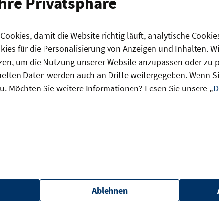
Ihre Privatsphäre
ookies, damit die Website richtig läuft, analytische Cookie
ies für die Personalisierung von Anzeigen und Inhalten. W
Innovation
zen, um die Nutzung unserer Website anzupassen oder zu pe
lten Daten werden auch an Dritte weitergegeben. Wenn Sie
u. Möchten Sie weitere Informationen? Lesen Sie unsere „
D
as könnte Sie auch interessier
r KMU bedeuten
Green City Solutions und Suncrafter: Zwei Berliner Ideen,
Ablehnen