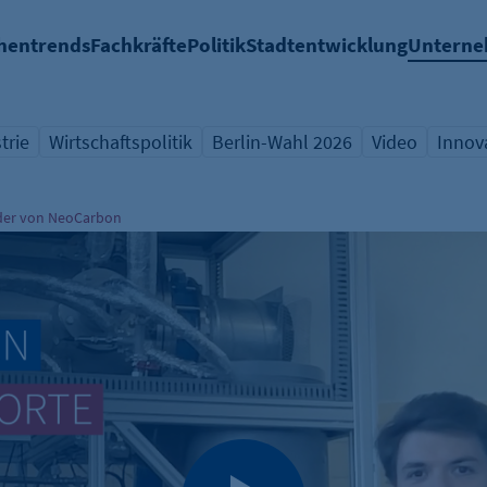
hentrends
Fachkräfte
Politik
Stadtentwicklung
Untern
trie
Wirtschaftspolitik
Berlin-Wahl 2026
Video
Innov
icht Schlagwort
Übersicht Schlagwort
Übersicht Schlagwort
Übersicht Sch
Übers
ünder von NeoCarbon