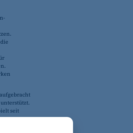
n-
tzen.
 die
ür
en.
rken
 aufgebracht
unterstützt.
elt seit