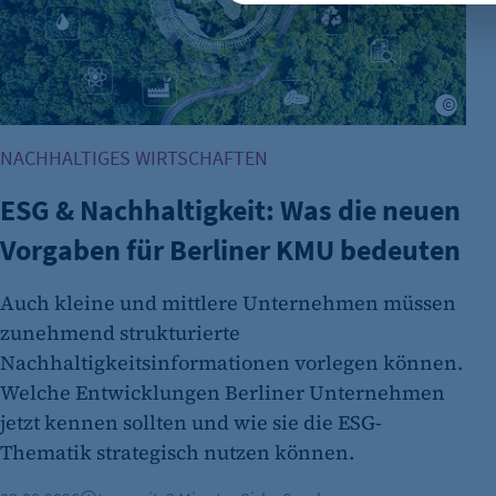
Name:
Anbieter:
Zweck:
Kalaw
NACHHALTIGES WIRTSCHAFTEN
Cookie Laufzeit:
ESG & Nachhaltigkeit: Was die neuen
fe_typo_user
Vorgaben für Berliner KMU bedeuten
Name:
Auch kleine und mittlere Unternehmen müssen
Anbieter:
zunehmend strukturierte
Zweck:
Nachhaltigkeitsinformationen vorlegen können.
Welche Entwicklungen Berliner Unternehmen
jetzt kennen sollten und wie sie die ESG-
Cookie Laufzeit:
Thematik strategisch nutzen können.
Cookie Consent