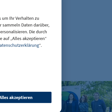
Teilen
s um Ihr Verhalten zu
ir sammeln Daten darüber,
rsonalisieren. Die durch
 auf „Alles akzeptieren“
atenschutzerklärung
“.
en
 die die Zukunft verändern
Bündnis für Biodiversität: Klimaschutz in der Praxis
Alles akzeptieren