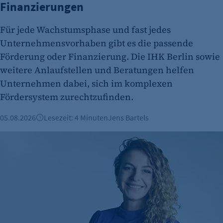
Finanzierungen
Session
Cookie Consent
Für jede Wachstumsphase und fast jedes
Unternehmensvorhaben gibt es die passende
Name:
Förderung oder Finanzierung. Die IHK Berlin sowie
cookie_consent
weitere Anlaufstellen und Beratungen helfen
Zweck:
Unternehmen dabei, sich im komplexen
Dieser Cookie speichert die ausgewählten
Fördersystem zurechtzufinden.
Einverständnis-Optionen des Benutzers
05.08.2026
Lesezeit: 4 Minuten
Jens Bartels
Cookie Laufzeit:
1 Jahr
Mut zum Tabubruch: Warum Urinale keine Männersache si