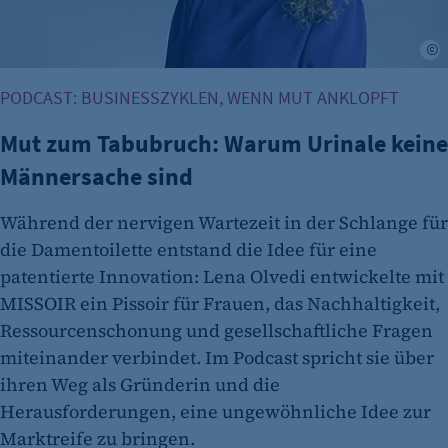
etracker Analytics
L
Name:
et_oi_v2
PODCAST: BUSINESSZYKLEN, WENN MUT ANKLOPFT
Anbieter:
Mut zum Tabubruch: Warum Urinale keine
etracker GmbH
Männersache sind
Zweck:
Cookie Erkennung
Während der nervigen Wartezeit in der Schlange für
Cookie Laufzeit:
die Damentoilette entstand die Idee für eine
2 Jahre
patentierte Innovation: Lena Olvedi entwickelte mit
MISSOIR ein Pissoir für Frauen, das Nachhaltigkeit,
etracker Analytics
Ressourcenschonung und gesellschaftliche Fragen
Name:
miteinander verbindet. Im Podcast spricht sie über
et_allow_cookies
ihren Weg als Gründerin und die
Anbieter:
Herausforderungen, eine ungewöhnliche Idee zur
etracker GmbH
Marktreife zu bringen.