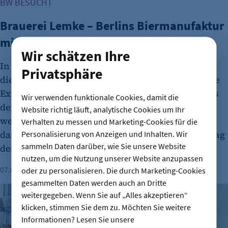
BW BESUCHT
Brauerei Lemke – Berlins Biermanufaktur
mit ordentlich Ideen im Kessel
Wir schätzen Ihre
In elf S-Bahn-Bögen am Hackeschen Markt braut
Privatsphäre
die Berliner Brauerei seit über 25 Jahren Biere, die
Experimentierfreude und Tradition vereinen. Was
Wir verwenden funktionale Cookies, damit die
den Ansatz der Brauerei Lemke auszeichnet und
Website richtig läuft, analytische Cookies um Ihr
welche kulturelle Mission sie verfolgt, erzählt uns
Verhalten zu messen und Marketing-Cookies für die
das Team beim Ortstermin zum Internationalen Tag
Personalisierung von Anzeigen und Inhalten. Wir
sammeln Daten darüber, wie Sie unsere Website
des Bieres.
nutzen, um die Nutzung unserer Website anzupassen
07.08.2026
Dauer: 4 Minuten
Katrin Lohse
oder zu personalisieren. Die durch Marketing-Cookies
gesammelten Daten werden auch an Dritte
kukki Cocktail – eine „Schnapsidee“ entpuppt sich als Mill
weitergegeben. Wenn Sie auf „Alles akzeptieren“
klicken, stimmen Sie dem zu. Möchten Sie weitere
Informationen? Lesen Sie unsere