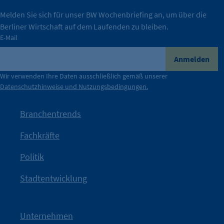
IHK Berlin. Offizieller Unterstützer der Berliner
Melden Sie sich für unser BW Wochenbriefing an, um über die
Berliner Wirtschaft auf dem Laufenden zu bleiben.
tatsächlich unterstützt.
E-Mail
konkret bedeutet – und wie die IHK Berlin Unternehmen
Durch ihre Perspektiven wird deutlich, was der Claim
Anmelden
der Berliner Wirtschaft.
Wir verwenden Ihre Daten ausschließlich gemäß unserer
Datenschutzhinweise und Nutzungsbedingungen.
Die Unternehmer stehen stellvertretend für die Vielfalt
mit Haltung.
Branchentrends
Jetzt löst die Kammer diese Frage auf – klar, sichtbar und
Fachkräfte
angestoßen.
Politik
IHK?“
wurde bewusst Neugier geweckt und Gespräche
Kampagne der IHK Berlin in die nächste Stufe. Mit
„WTF is
Stadtentwicklung
Nach einer aufmerksamkeitsstarken Teaserphase geht die
IHK Berlin. Offizieller Unterstützer der Berliner Wirtschaft.
Unternehmen