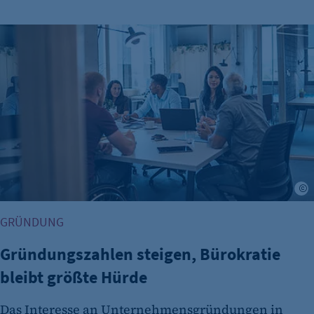
Gründungszahlen steigen, Bürokratie bleibt größte Hürde
A
GRÜNDUNG
Gründungszahlen steigen, Bürokratie
bleibt größte Hürde
Das Interesse an Unternehmensgründungen in