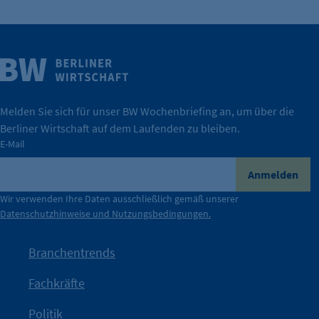
Weitere Infos
Wirtschaft.
IHK Berlin. Offizieller Unterstützer der Berliner
Melden Sie sich für unser BW Wochenbriefing an, um über die
Berliner Wirtschaft auf dem Laufenden zu bleiben.
tatsächlich unterstützt.
E-Mail
konkret bedeutet – und wie die IHK Berlin Unternehmen
Durch ihre Perspektiven wird deutlich, was der Claim
Anmelden
der Berliner Wirtschaft.
Wir verwenden Ihre Daten ausschließlich gemäß unserer
Datenschutzhinweise und Nutzungsbedingungen.
Die Unternehmer stehen stellvertretend für die Vielfalt
mit Haltung.
Branchentrends
Jetzt löst die Kammer diese Frage auf – klar, sichtbar und
Fachkräfte
angestoßen.
Politik
IHK?“
wurde bewusst Neugier geweckt und Gespräche