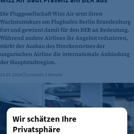
Die Fluggesellschaft Wizz Air setzt ihren
Wachstumskurs am Flughafen Berlin Brandenburg
fort und gewinnt damit für den BER an Bedeutung.
Während andere Airlines ihr Angebot reduzieren,
stärkt der Ausbau des Streckennetzes der
ungarischen Airline die internationale Anbindung
der Hauptstadtregion.
23.07.2026
Lesezeit: 1 Minute
Private Stellplätze werden bundesweit teurer – Berlin bleibt
Wir schätzen Ihre
Privatsphäre