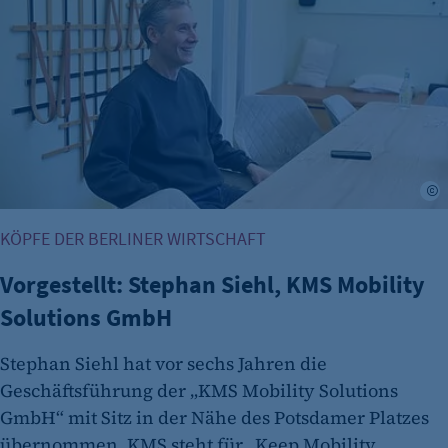
Zweck:
Cookie Erkennung
Cookie Laufzeit:
2 Jahre
etracker Analytics
Name:
et_allow_cookies
KÖPFE DER BERLINER WIRTSCHAFT
Anbieter:
etracker GmbH
Vorgestellt: Stephan Siehl, KMS Mobility
Zweck:
Solutions GmbH
Es erlaubt eTracker Cookies zu setzen.
Stephan Siehl hat vor sechs Jahren die
Cookie Laufzeit:
Geschäftsführung der „KMS Mobility Solutions
480 Tage
GmbH“ mit Sitz in der Nähe des Potsdamer Platzes
etracker Analytics
übernommen. KMS steht für „Keep Mobility