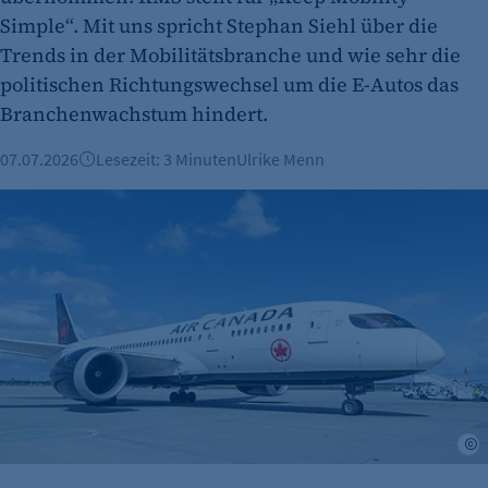
Name:
Simple“. Mit uns spricht Stephan Siehl über die
isSdEnabled
Trends in der Mobilitätsbranche und wie sehr die
politischen Richtungswechsel um die E-Autos das
Anbieter:
Branchenwachstum hindert.
etracker GmbH
Zweck:
07.07.2026
Lesezeit: 3 Minuten
Ulrike Menn
Erkennung, ob bei dem Besucher die
Bienvenue Air Canada - Neue Langstreckenverbindung von 
Scrolltiefe gemessen wird.
Cookie Laufzeit:
24 Std.
G