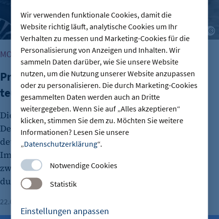
Wir verwenden funktionale Cookies, damit die
Website richtig läuft, analytische Cookies um Ihr
A
Verhalten zu messen und Marketing-Cookies für die
Personalisierung von Anzeigen und Inhalten. Wir
MOBILITÄT & STADTENTWICKLUNG
sammeln Daten darüber, wie Sie unsere Website
nutzen, um die Nutzung unserer Website anzupassen
Private Stellplätze werden bundesweit
oder zu personalisieren. Die durch Marketing-Cookies
teurer – Berlin bleibt stabil
gesammelten Daten werden auch an Dritte
weitergegeben. Wenn Sie auf „Alles akzeptieren“
Die Mieten für private Stellplätze sind in
klicken, stimmen Sie dem zu. Möchten Sie weitere
Deutschlands Städten in den vergangenen Jahren
Informationen? Lesen Sie unsere
deutlich gestiegen. Laut einer Analyse von
„
Datenschutzerklärung
“.
ImmoScout24 erhöhten sich die Angebotsmieten
Notwendige Cookies
zwischen 2020 und 2025 bundesweit um
durchschnittlich 28 Prozent.
Statistik
22.07.2026
Lesezeit: 1 Minute
Einstellungen anpassen