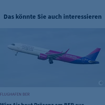
Das könnte Sie auch interessieren
Wizz Air baut Präsenz am BER aus
A
FLUGHAFEN BER
Wizz Air baut Präsenz am BER aus