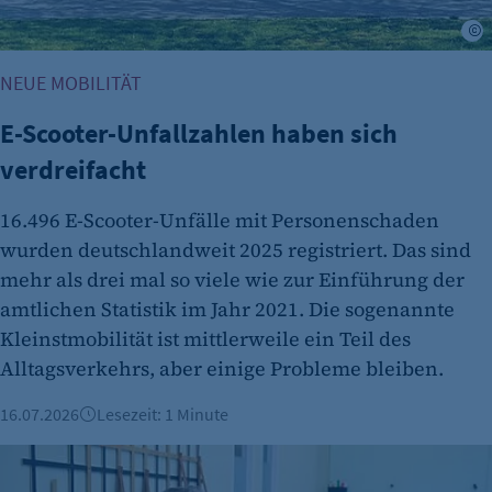
Dieser Cookie speichert die ausgewählten
I
Einverständnis-Optionen des Benutzers
NEUE MOBILITÄT
Cookie Laufzeit:
1 Jahr
E-Scooter-Unfallzahlen haben sich
verdreifacht
16.496 E-Scooter-Unfälle mit Personenschaden
wurden deutschlandweit 2025 registriert. Das sind
mehr als drei mal so viele wie zur Einführung der
amtlichen Statistik im Jahr 2021. Die sogenannte
etracker Analytics
Kleinstmobilität ist mittlerweile ein Teil des
Alltagsverkehrs, aber einige Probleme bleiben.
Name:
et_oi_v2
16.07.2026
Lesezeit: 1 Minute
Anbieter:
Vorgestellt: Stephan Siehl, KMS Mobility Solutions GmbH
etracker GmbH