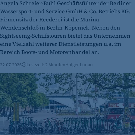
Angela Schreier-Buhl Geschäftsführer der Berliner
Name:
Wassersport- und Service GmbH & Co. Betriebs KG.
fe_typo_user
Firmensitz der Reederei ist die Marina
Anbieter:
Wendenschloß in Berlin-Köpenick. Neben den
CMS TYPO3
Sightseeing-Schiffstouren bietet das Unternehmen
eine Vielzahl weiterer Dienstleistungen u.a. im
Zweck:
Bereich Boots- und Motorenhandel an.
Session-Cookie für die Verwaltung von
Benutzer-Sessions (z. B. bei Login, Umfrage
22.07.2026
Lesezeit: 2 Minuten
Holger Lunau
oder Formularen). Wird auch bei Caching zur
Identifizierung verwendet.
E-Scooter-Unfallzahlen haben sich verdreifacht
Cookie Laufzeit:
Session
Cookie Consent
Name:
cookie_consent
Zweck: