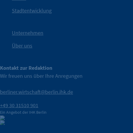
Kampagne der IHK Berlin in die nächste Stufe. Mit
„WTF is
Stadtentwicklung
Nach einer aufmerksamkeitsstarken Teaserphase geht die
IHK Berlin. Offizieller Unterstützer der Berliner Wirtschaft.
Unternehmen
Über uns
Kontakt zur Redaktion
Wir freuen uns über Ihre Anregungen
berliner.wirtschaft@berlin.ihk.de
+49 30 31510 901
Ein Angebot der IHK Berlin