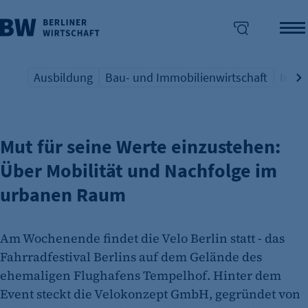
Ausbildung
Bau- und Immobilienwirtschaft
Indus
PODCAST: BUSINESSZYKLEN, WENN MUT ANKLOPFT
Übersicht Schlagwort
Übersicht Schlagwort
Übers
enü überspringen
Mut für seine Werte einzustehen:
Über Mobilität und Nachfolge im
urbanen Raum
Am Wochenende findet die Velo Berlin statt - das
Fahrradfestival Berlins auf dem Gelände des
ehemaligen Flughafens Tempelhof. Hinter dem
Event steckt die Velokonzept GmbH, gegründet von