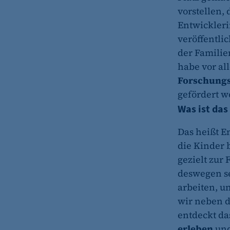
vorstellen, 
Entwickleri
veröffentli
der Famili
habe vor a
Forschungs
gefördert 
Was ist das
Das heißt E
die Kinder 
gezielt zur
deswegen s
arbeiten, u
wir neben 
entdeckt da
erleben
und