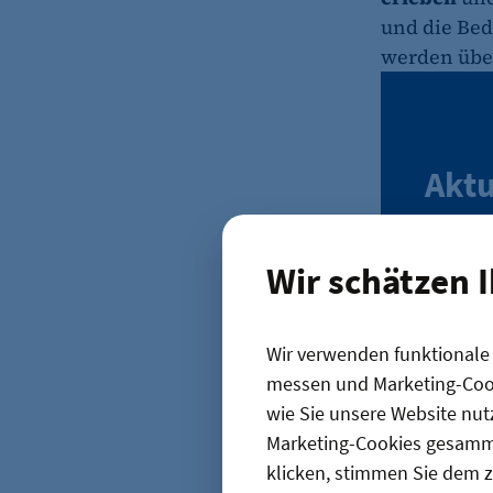
und die Bed
werden über
Aktu
Mit dem
Wir schätzen 
E-Mail
Wir verwenden funktionale C
messen und Marketing-Cook
Wir verw
wie Sie unsere Website nut
und Nut
Marketing-Cookies gesamme
klicken, stimmen Sie dem z
Sie selbst 