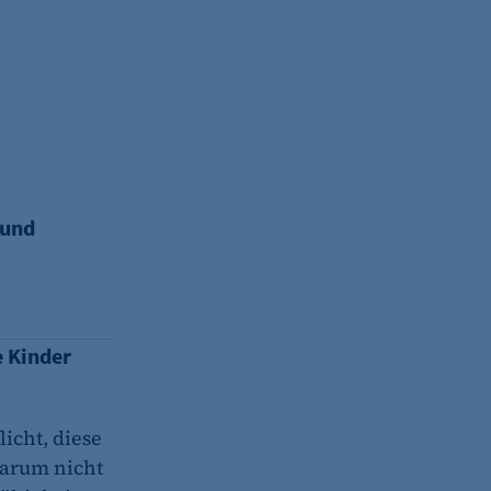
(z. B. bei Login, Umfrage
rung verwendet.
mmunikationsberatung
 und
s-Optionen des Benutzers
e Kinder
icht, diese
Warum nicht