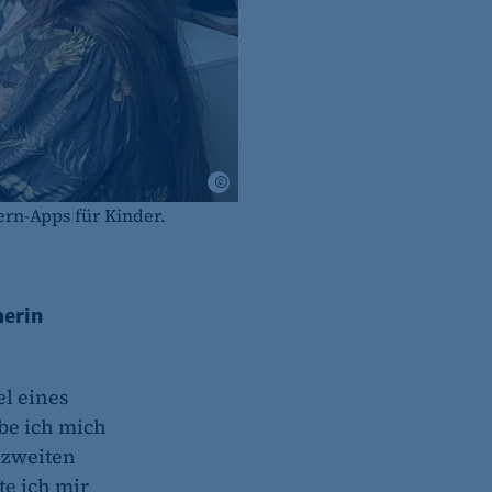
Privat | Marlene Käseberg
rn-Apps für Kinder.
merin
el eines
abe ich mich
 zweiten
te ich mir