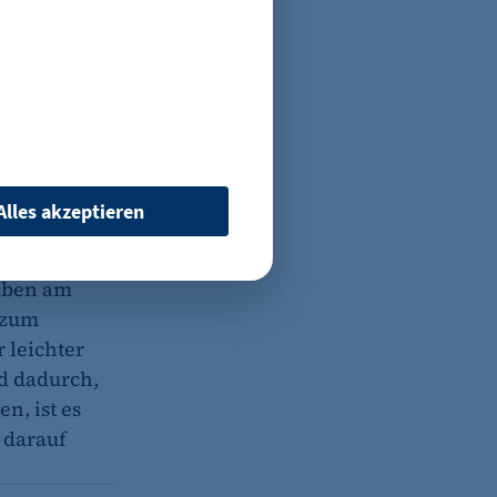
n Internet
nteraktive
 sagen. Und
 einen
standard
Alles akzeptieren
 per se. Es
 Überlegung
haben am
 zum
 leichter
 wenn auf der Seite des
nd dadurch,
ür ein eventuelles Opt-
n, ist es
h darauf