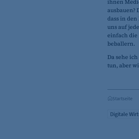
ihnen Medie
ausbauen? D
etracker Analytics
dass in den
Name:
uns auf jed
Anbieter:
einfach die
beballern.
Zweck:
Da sehe ich
Cookie Laufzeit:
tun, aber wi
etracker Analytics
Name:
Anbieter:
Startseite
Zweck:
Digitale Wir
Cookie Laufzeit:
etracker Analytics