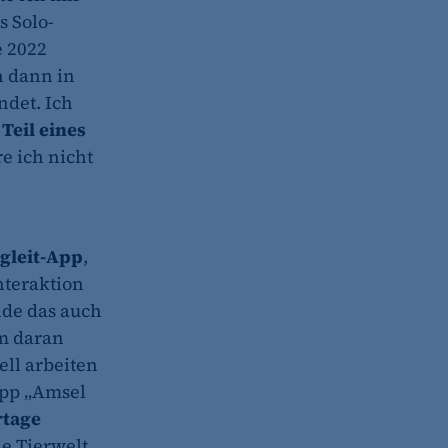
s Solo-
e 2022
h dann in
det. Ich
h
Teil eines
e ich nicht
gleit-App
,
nteraktion
nde das auch
m daran
ll arbeiten
App „Amsel
rtage
e Tierwelt