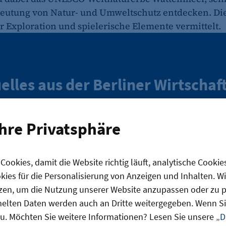
eutung von Natur- und Umweltschutz entdecken. Die
 Exploration und spielerische Elemente vermittelt.
elles aus der Berliner Wirtschaf
 Newsletter "BW Wochenbriefing"
Ihre Privatsphäre
Anm
ookies, damit die Website richtig läuft, analytische Cookie
ies für die Personalisierung von Anzeigen und Inhalten. W
enden Ihre Daten ausschließlich gemäß unserer
Datenschutzhinwei
zen, um die Nutzung unserer Website anzupassen oder zu pe
zungsbedingungen.
lten Daten werden auch an Dritte weitergegeben. Wenn Sie
u. Möchten Sie weitere Informationen? Lesen Sie unsere „
D
sind mit den Geschichten von Astrid Lindgren groß