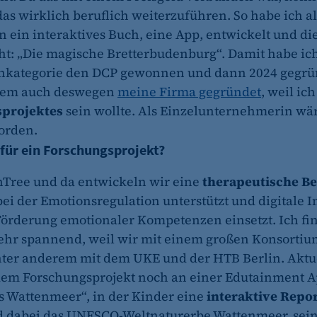
das wirklich beruflich weiterzuführen. So habe ich al
n ein interaktives Buch, eine App, entwickelt und di
cht: „Die magische Bretterbudenburg“. Damit habe ic
enkategorie den DCP gewonnen und dann 2024 gegrün
llem auch deswegen
meine Firma gegründet
, weil ic
projektes
sein wollte. Als Einzelunternehmerin wär
worden.
 für ein Forschungsprojekt?
nTree und da entwickeln wir eine
therapeutische Be
bei der Emotionsregulation unterstützt und digitale I
 Förderung emotionaler Kompetenzen einsetzt. Ich fi
ehr spannend, weil wir mit einem großen Konsortiu
nter anderem mit dem UKE und der HTB Berlin. Aktue
dem Forschungsprojekt noch an einer Edutainment 
s Wattenmeer“, in der Kinder eine
interaktive Repo
 dabei das UNESCO-Weltnaturerbe Wattenmeer, sein