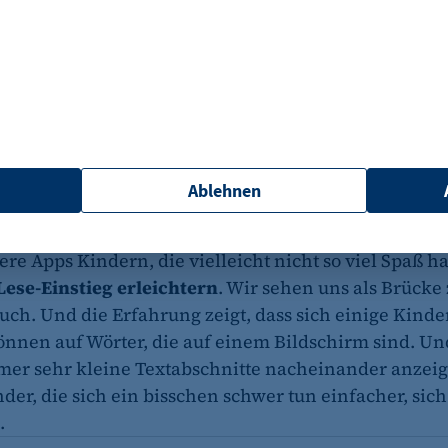
 interaktive Kindermedien analoge Kinderbücher?
 riesiger Fan von analogen Büchern. Man braucht kei
nen Bildschirm vorm Gesicht.
Ich sehe nicht, dass i
er normale Bücher ablösen
. Das ist mir wichtig zu
 nicht unser Anliegen. Ich glaube aber auch, dass es
 an Medien für Kinder, die einen gewissen Qualitäts
Ablehnen
esondere bei Apps. Und die sind ja nichts Schlechtes
as Maß an und wie sie genutzt werden. Und unsere
et_oi_v2
sere Apps Kindern, die vielleicht nicht so viel Spaß 
ese-Einstieg erleichtern
. Wir sehen uns als Brücke
etracker GmbH
ch. Und die Erfahrung zeigt, dass sich einige Kinder
Opt-In Cookie speichert die Entscheidung des Besuchers,
önnen auf Wörter, die auf einem Bildschirm sind. U
Kunden das Tracking Opt-In ausgespielt wird. Wird auch f
mer sehr kleine Textabschnitte nacheinander anzeige
Out verwendet.
der, die sich ein bisschen schwer tun einfacher, sic
"no" - 50 Jahre "yes" - 480 Tage
.