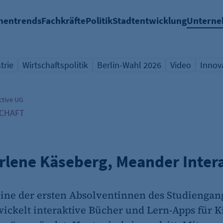
hentrends
Fachkräfte
Politik
Stadtentwicklung
Untern
trie
Wirtschaftspolitik
Berlin-Wahl 2026
Video
Innov
icht Schlagwort
Übersicht Schlagwort
Übersicht Schlagwort
Übersicht Sch
Übers
ctive UG
SCHAFT
arlene Käseberg, Meander Inter
eine der ersten Absolventinnen des Studiengan
ickelt interaktive Bücher und Lern-Apps für Ki