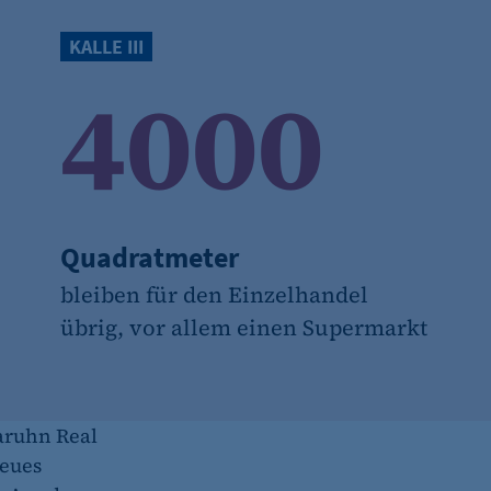
KALLE III
4000
(z. B. bei Login, Umfrage
rung verwendet.
Quadratmeter
bleiben für den Einzelhandel
übrig, vor allem einen Supermarkt
s-Optionen des Benutzers
Maruhn Real
neues