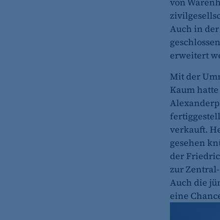
von Warenhä
zivilgesell
Auch in der
geschlossen
erweitert w
Mit der Umn
Kaum hatte
Alexanderpl
fertiggeste
verkauft. H
gesehen knü
der Friedri
zur Zentral
Auch die jü
eine Chanc