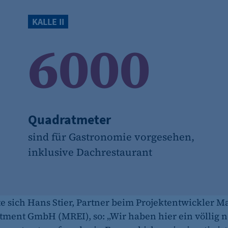
KALLE II
fe_typo_user
6000
CMS TYPO3
Session-Cookie für die Verwaltung von Benutzer-Sessions 
oder Formularen). Wird auch bei Caching zur Identifizie
Session
Quadratmeter
cookie_consent
sind für Gastronomie vorgesehen,
inklusive Dachrestaurant
Dieser Cookie speichert die ausgewählten Einverständni
1 Jahr
e sich Hans Stier, Partner beim Projektentwickler 
stment GmbH (MREI), so: „Wir haben hier ein völlig 