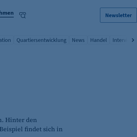
ehmen
Newsletter
ation
Quartiersentwicklung
News
Handel
Interview
lagwort
icht Schlagwort
Übersicht Schlagwort
Übersicht Schlagwort
Übersicht Schlagwo
Übersicht
. Hinter den
eispiel findet sich in