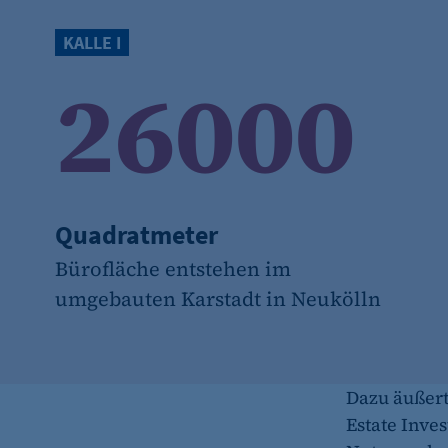
fe_typo_user
KALLE I
Name:
26000
Anbieter:
Zweck:
Cookie Laufzeit:
Cookie Consent
Quadratmeter
Name:
Bürofläche entstehen im
umgebauten Karstadt in Neukölln
Zweck:
Cookie Laufzeit:
Dazu äußert
Estate Inve