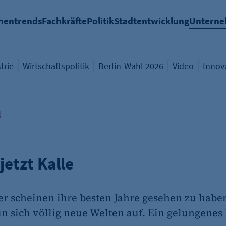
hentrends
Fachkräfte
Politik
Stadtentwicklung
Untern
trie
Wirtschaftspolitik
Berlin-Wahl 2026
Video
Innov
icht Schlagwort
Übersicht Schlagwort
Übersicht Schlagwort
Übersicht Sch
Übers
N
jetzt Kalle
r scheinen ihre besten Jahre gesehen zu haben
n sich völlig neue Welten auf. Ein gelungenes B