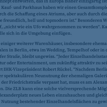
zept entworfen, das in Europa bisher einzigartig is
 Kauf- und Parkhaus haben wir einen Gesamtkompl
rch die Schaffung eines Atriums, aber auch durch di
et_oi_v2
e freundlich, hell und topmodern ist.“ Besonderen W
, „nicht wie ein Ufo wahrgenommen zu werden“. Ka
etracker GmbH
lle sich in die Umgebung einfügen.
Cookie Erkennung
 einiger weiterer Warenhäuser, insbesondere ehema
2 Jahre
ialen in Berlin, etwa im Wedding, Tempelhof oder in 
er Straße, bleibt ungewiss. “Jeder Einzelhandelssta
tur oder Entertainment, um zukünftig attraktiv zu sei
et_allow_cookies
 IHK-Vizepräsident Robert Rückel. “Nachdem Berli
etracker GmbH
er spektakulären Neunutzung der ehemaligen Galeri
Es erlaubt eTracker Cookies zu setzen.
n der Friedrichstraße verpasst hat, muss es am Alexa
en. Die ZLB kann eine solche vielversprechende Mög
480 Tage
lexanderplatz neues Leben einzuhauchen und gleich
 Nutzung bestehender Einzelhandelsflächen zu gewä