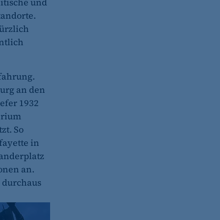
itische und
tandorte.
ürzlich
ntlich
fahrung.
urg an den
efer 1932
erium
zt. So
fayette in
xanderplatz
onen an.
e durchaus