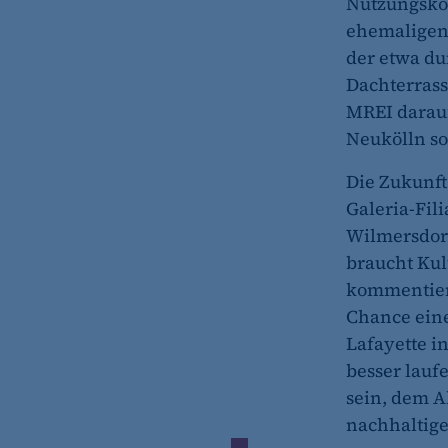
Nutzungskon
ehemaligen
etracker Analytics
der etwa du
Name:
Dachterrass
MREI darauf
Anbieter:
Neukölln so
Zweck:
Die Zukunft
Cookie Laufzeit:
Galeria-Fil
etracker Analytics
Wilmersdorf
braucht Kul
Name:
kommentiert
Anbieter:
Chance ein
Zweck:
Lafayette i
besser lauf
Cookie Laufzeit:
sein, dem A
etracker Analytics
nachhaltige