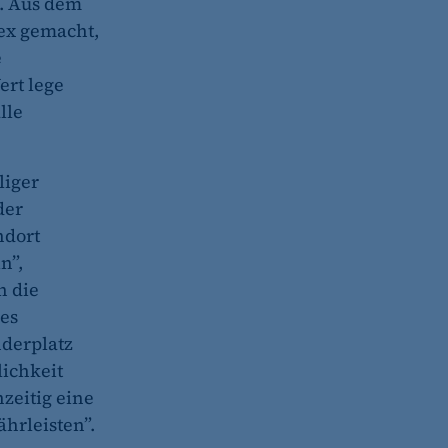
t. Aus dem
ex gemacht,
e
ert lege
lle
liger
der
ndort
n”,
n die
es
nderplatz
lichkeit
zeitig eine
hrleisten”.