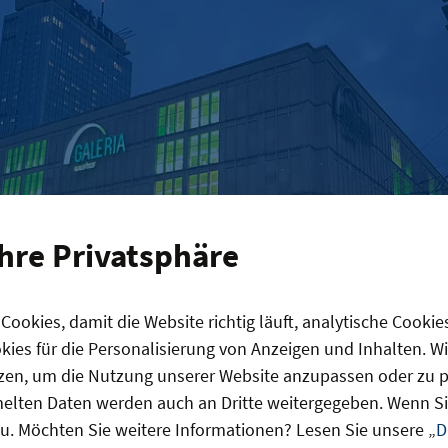
Ihre Privatsphäre
ookies, damit die Website richtig läuft, analytische Cookie
B ins Galeria am Alexanderplatz? Noch gibt es kein grüne
ies für die Personalisierung von Anzeigen und Inhalten. W
zen, um die Nutzung unserer Website anzupassen oder zu pe
us Jandorf in der Brunnenstraße ist so ein Beispiel. 
lten Daten werden auch an Dritte weitergegeben. Wenn Sie
icht mehr dem Handel, Anläufe zur Wiederbelebung 
u. Möchten Sie weitere Informationen? Lesen Sie unsere „
D
b es immer wieder nach 1990, aber seit der Sanieru