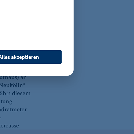
W. Die
falls in ein
linehändler
“-Kaufhaus
utzung und
gszentrum
Alles akzeptieren
ligen
ufhaus) an
 Neukölln“
25b n diesem
 wenn auf der Seite des
ltung
ür ein eventuelles Opt-
adratmeter
r
errasse.