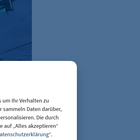
AdobeStock
s um Ihr Verhalten zu
s Licht vom
ir sammeln Daten darüber,
rsonalisieren. Die durch
Seit 1945
 auf „Alles akzeptieren“
dieser
atenschutzerklärung
“.
ng 2019