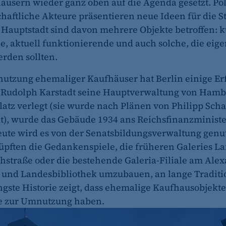
usern wieder ganz oben auf die Agenda gesetzt. Pol
schaftliche Akteure präsentieren neue Ideen für die S
 Hauptstadt sind davon mehrere Objekte betroffen: k
e, aktuell funktionierende und auch solche, die eige
erden sollten.
utzung ehemaliger Kaufhäuser hat Berlin einige Er
 Rudolph Karstadt seine Hauptverwaltung von Hamb
atz verlegt (sie wurde nach Plänen von Philipp Scha
llt), wurde das Gebäude 1934 ans Reichsfinanzminist
eute wird es von der Senatsbildungsverwaltung genut
pften die Gedankenspiele, die früheren Galeries La
chstraße oder die bestehende Galeria-Filiale am Ale
- und Landesbibliothek umzubauen, an lange Traditi
ngste Historie zeigt, dass ehemalige Kaufhausobjekt
e zur Umnutzung haben.