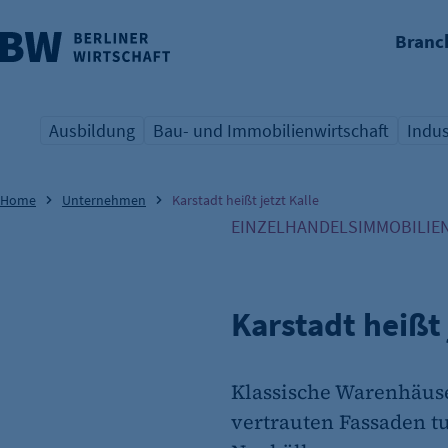
Branc
nü überspringen
Ausbildung
Bau- und Immobilienwirtschaft
Indus
Übersicht Schlagwort
Übersicht Schlagwort
Übers
Home
Unternehmen
Karstadt heißt jetzt Kalle
EINZELHANDELSIMMOBILIE
Karstadt heißt 
Klassische Warenhäuse
vertrauten Fassaden tu