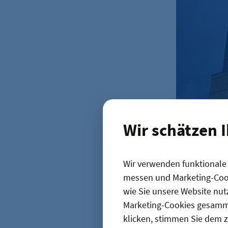
Wir schätzen 
Wir verwenden funktionale C
Kommt die ZL
messen und Marketing-Cook
Senat
wie Sie unsere Website nut
Das Warenha
Marketing-Cookies gesamme
diente es n
klicken, stimmen Sie dem z
Funktion ga