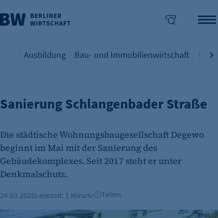
Ausbildung
Bau- und Immobilienwirtschaft
Indus
DEGEWO
Übersicht Schlagwort
Übersicht Schlagwort
Übers
enü überspringen
Sanierung Schlangenbader Straße
Die städtische Wohnungsbaugesellschaft Degewo
beginnt im Mai mit der Sanierung des
Gebäudekomplexes. Seit 2017 steht er unter
Denkmalschutz.
Teilen
24.03.2025
Lesezeit:
1 Minute