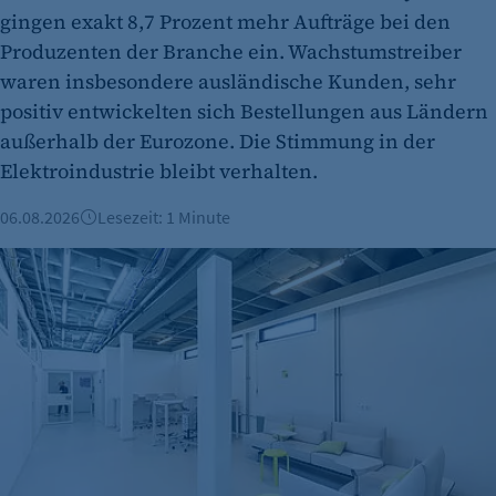
Cookie Laufzeit:
gingen exakt 8,7 Prozent mehr Aufträge bei den
"no" - 50 Jahre "yes" - 480 Tage
Produzenten der Branche ein. Wachstumstreiber
waren insbesondere ausländische Kunden, sehr
fe_typo_user
positiv entwickelten sich Bestellungen aus Ländern
Name:
außerhalb der Eurozone. Die Stimmung in der
fe_typo_user
Elektroindustrie bleibt verhalten.
Anbieter:
06.08.2026
Lesezeit: 1 Minute
CMS TYPO3
Büroimmobilien Berlin: Starkes Wachstum im ersten Halbj
Zweck:
Session-Cookie für die Verwaltung von
Benutzer-Sessions (z. B. bei Login, Umfrage
oder Formularen). Wird auch bei Caching zur
Identifizierung verwendet.
Cookie Laufzeit:
Session
Cookie Consent