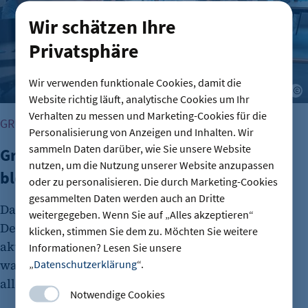
Wir schätzen Ihre
Privatsphäre
Wir verwenden funktionale Cookies, damit die
A
Website richtig läuft, analytische Cookies um Ihr
Verhalten zu messen und Marketing-Cookies für die
GRÜNDUNG
Personalisierung von Anzeigen und Inhalten. Wir
sammeln Daten darüber, wie Sie unsere Website
Gründungszahlen steigen, Bürokratie
nutzen, um die Nutzung unserer Website anzupassen
bleibt größte Hürde
oder zu personalisieren. Die durch Marketing-Cookies
gesammelten Daten werden auch an Dritte
Das Interesse an Unternehmensgründungen in
weitergegeben. Wenn Sie auf „Alles akzeptieren“
Deutschland nimmt wieder zu. Dies zeigt der
klicken, stimmen Sie dem zu. Möchten Sie weitere
aktuelle DIHK-Gründungsreport. Viele Menschen
Informationen? Lesen Sie unsere
wagen den Schritt in die Selbstständigkeit
„
Datenschutzerklärung
“.
allerdings aus wirtschaftlicher Unsicherheit.
Notwendige Cookies