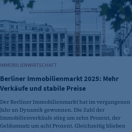
et_oi_v2
Anbieter:
etracker GmbH
Zweck:
Cookie Erkennung
Cookie Laufzeit:
A
2 Jahre
IMMOBILIENWIRTSCHAFT
etracker Analytics
Berliner Immobilienmarkt 2025: Mehr
Name:
Verkäufe und stabile Preise
et_allow_cookies
Anbieter:
Der Berliner Immobilienmarkt hat im vergangenen
etracker GmbH
Jahr an Dynamik gewonnen. Die Zahl der
Zweck:
Immobilienverkäufe stieg um zehn Prozent, der
Es erlaubt eTracker Cookies zu setzen.
Geldumsatz um acht Prozent. Gleichzeitig blieben