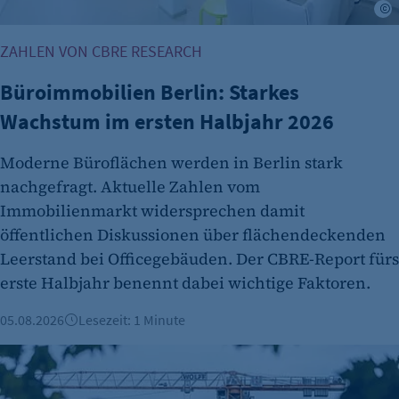
©
Name:
cookie_consent
ZAHLEN VON CBRE RESEARCH
Zweck:
Büroimmobilien Berlin: Starkes
Dieser Cookie speichert die ausgewählten
Wachstum im ersten Halbjahr 2026
Einverständnis-Optionen des Benutzers
Cookie Laufzeit:
Moderne Büroflächen werden in Berlin stark
1 Jahr
nachgefragt. Aktuelle Zahlen vom
Immobilienmarkt widersprechen damit
öffentlichen Diskussionen über flächendeckenden
Leerstand bei Officegebäuden. Der CBRE-Report fürs
erste Halbjahr benennt dabei wichtige Faktoren.
05.08.2026
Lesezeit: 1 Minute
etracker Analytics
Berliner Immobilienmarkt 2025: Mehr Verkäufe und stabile 
Name: