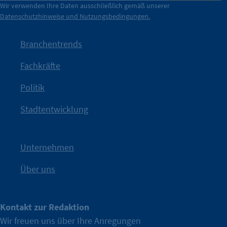
der Berliner Wirtschaft.
Wir verwenden Ihre Daten ausschließlich gemäß unserer
Datenschutzhinweise und Nutzungsbedingungen.
Die Unternehmer stehen stellvertretend für die Vielfalt
mit Haltung.
Branchentrends
Jetzt löst die Kammer diese Frage auf – klar, sichtbar und
Fachkräfte
angestoßen.
Politik
IHK?“
wurde bewusst Neugier geweckt und Gespräche
Kampagne der IHK Berlin in die nächste Stufe. Mit
„WTF is
Stadtentwicklung
Nach einer aufmerksamkeitsstarken Teaserphase geht die
IHK Berlin. Offizieller Unterstützer der Berliner Wirtschaft.
Unternehmen
Über uns
Kontakt zur Redaktion
Wir freuen uns über Ihre Anregungen