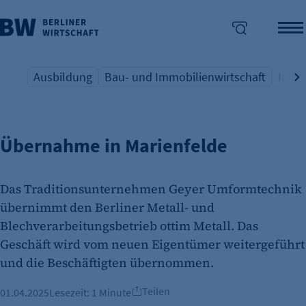
Ausbildung
Bau- und Immobilienwirtschaft
Indus
BRANCHEN INDUSTRIE
Übersicht Schlagwort
Übersicht Schlagwort
Übers
enü überspringen
Übernahme in Marienfelde
Das Traditionsunternehmen Geyer Umformtechnik
übernimmt den Berliner Metall- und
Blechverarbeitungsbetrieb ottim Metall. Das
Geschäft wird vom neuen Eigentümer weitergeführt
und die Beschäftigten übernommen.
Teilen
01.04.2025
Lesezeit:
1 Minute