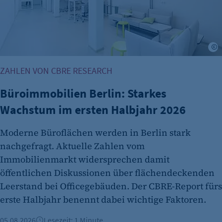
Cookie Consent
Name:
cookie_consent
©
Zweck:
ZAHLEN VON CBRE RESEARCH
Dieser Cookie speichert die ausgewählten
Einverständnis-Optionen des Benutzers
Büroimmobilien Berlin: Starkes
Cookie Laufzeit:
Wachstum im ersten Halbjahr 2026
1 Jahr
Moderne Büroflächen werden in Berlin stark
nachgefragt. Aktuelle Zahlen vom
Immobilienmarkt widersprechen damit
öffentlichen Diskussionen über flächendeckenden
Leerstand bei Officegebäuden. Der CBRE-Report fürs
erste Halbjahr benennt dabei wichtige Faktoren.
etracker Analytics
05.08.2026
Lesezeit: 1 Minute