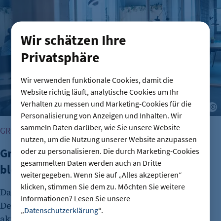
Wir schätzen Ihre
Privatsphäre
Wir verwenden funktionale Cookies, damit die
Website richtig läuft, analytische Cookies um Ihr
Verhalten zu messen und Marketing-Cookies für die
A
Personalisierung von Anzeigen und Inhalten. Wir
sammeln Daten darüber, wie Sie unsere Website
GRÜNDUNG
nutzen, um die Nutzung unserer Website anzupassen
Gründungszahlen steigen, Bürokratie
oder zu personalisieren. Die durch Marketing-Cookies
gesammelten Daten werden auch an Dritte
bleibt größte Hürde
weitergegeben. Wenn Sie auf „Alles akzeptieren“
klicken, stimmen Sie dem zu. Möchten Sie weitere
Das Interesse an Unternehmensgründungen in
Informationen? Lesen Sie unsere
Deutschland nimmt wieder zu. Dies zeigt der
„
Datenschutzerklärung
“.
aktuelle DIHK-Gründungsreport. Viele Menschen