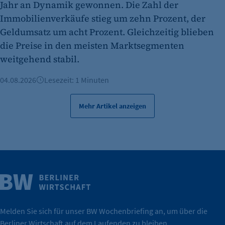
Jahr an Dynamik gewonnen. Die Zahl der
Es erlaubt eTracker Cookies zu setzen.
Immobilienverkäufe stieg um zehn Prozent, der
Cookie Laufzeit:
Geldumsatz um acht Prozent. Gleichzeitig blieben
480 Tage
die Preise in den meisten Marktsegmenten
etracker Analytics
weitgehend stabil.
Name:
04.08.2026
Lesezeit: 1 Minuten
isSdEnabled
Mehr Artikel anzeigen
Anbieter:
etracker GmbH
Zweck:
Erkennung, ob bei dem Besucher die
Scrolltiefe gemessen wird.
Weitere Infos
Cookie Laufzeit:
Wirtschaft.
24 Std.
IHK Berlin. Offizieller Unterstützer der Berliner
Melden Sie sich für unser BW Wochenbriefing an, um über die
Berliner Wirtschaft auf dem Laufenden zu bleiben.
tatsächlich unterstützt.