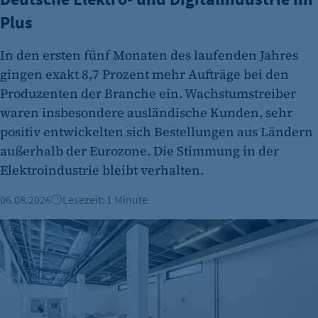
für ein eventuelles Opt-Out verwendet.
Plus
Cookie Laufzeit:
In den ersten fünf Monaten des laufenden Jahres
"no" - 50 Jahre "yes" - 480 Tage
gingen exakt 8,7 Prozent mehr Aufträge bei den
fe_typo_user
Produzenten der Branche ein. Wachstumstreiber
Name:
waren insbesondere ausländische Kunden, sehr
fe_typo_user
positiv entwickelten sich Bestellungen aus Ländern
außerhalb der Eurozone. Die Stimmung in der
Anbieter:
Elektroindustrie bleibt verhalten.
CMS TYPO3
Zweck:
06.08.2026
Lesezeit: 1 Minute
Session-Cookie für die Verwaltung von
Büroimmobilien Berlin: Starkes Wachstum im ersten Halbj
Benutzer-Sessions (z. B. bei Login, Umfrage
oder Formularen). Wird auch bei Caching zur
Identifizierung verwendet.
Cookie Laufzeit:
Session