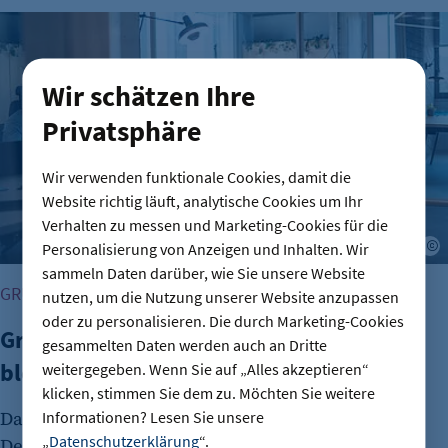
Gründungszahlen steigen, Bürokratie bleibt größte Hürde
Wir schätzen Ihre
Privatsphäre
Wir verwenden funktionale Cookies, damit die
Website richtig läuft, analytische Cookies um Ihr
Verhalten zu messen und Marketing-Cookies für die
A
Personalisierung von Anzeigen und Inhalten. Wir
sammeln Daten darüber, wie Sie unsere Website
GRÜNDUNG
nutzen, um die Nutzung unserer Website anzupassen
oder zu personalisieren. Die durch Marketing-Cookies
Gründungszahlen steigen, Bürokratie
gesammelten Daten werden auch an Dritte
bleibt größte Hürde
weitergegeben. Wenn Sie auf „Alles akzeptieren“
klicken, stimmen Sie dem zu. Möchten Sie weitere
Das Interesse an Unternehmensgründungen in
Informationen? Lesen Sie unsere
„
Datenschutzerklärung
“.
Deutschland nimmt wieder zu. Dies zeigt der