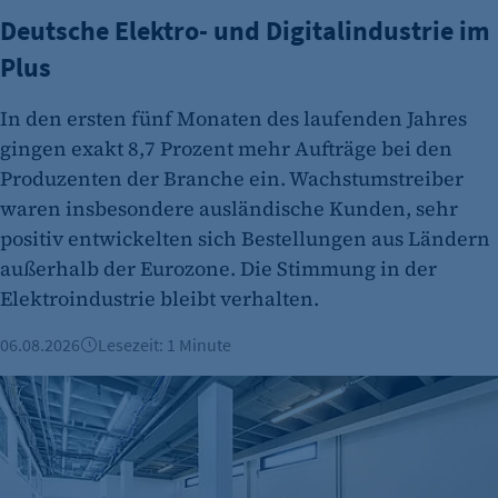
Tracking Opt-In ausgespielt wird. Wird auch
Deutsche Elektro- und Digitalindustrie im
für ein eventuelles Opt-Out verwendet.
Plus
Cookie Laufzeit:
"no" - 50 Jahre "yes" - 480 Tage
In den ersten fünf Monaten des laufenden Jahres
gingen exakt 8,7 Prozent mehr Aufträge bei den
fe_typo_user
Produzenten der Branche ein. Wachstumstreiber
Name:
waren insbesondere ausländische Kunden, sehr
fe_typo_user
positiv entwickelten sich Bestellungen aus Ländern
Anbieter:
außerhalb der Eurozone. Die Stimmung in der
CMS TYPO3
Elektroindustrie bleibt verhalten.
Zweck:
06.08.2026
Lesezeit: 1 Minute
Session-Cookie für die Verwaltung von
Benutzer-Sessions (z. B. bei Login, Umfrage
Büroimmobilien Berlin: Starkes Wachstum im ersten Halbj
oder Formularen). Wird auch bei Caching zur
Identifizierung verwendet.
Cookie Laufzeit: