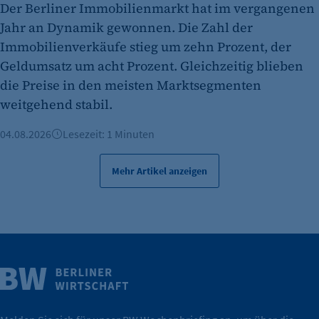
Zweck:
Der Berliner Immobilienmarkt hat im vergangenen
Es erlaubt eTracker Cookies zu setzen.
Jahr an Dynamik gewonnen. Die Zahl der
Immobilienverkäufe stieg um zehn Prozent, der
Cookie Laufzeit:
Geldumsatz um acht Prozent. Gleichzeitig blieben
480 Tage
die Preise in den meisten Marktsegmenten
etracker Analytics
weitgehend stabil.
Name:
04.08.2026
Lesezeit: 1 Minuten
isSdEnabled
Anbieter:
Mehr Artikel anzeigen
etracker GmbH
Zweck:
Erkennung, ob bei dem Besucher die
Scrolltiefe gemessen wird.
Cookie Laufzeit:
Weitere Infos
24 Std.
Wirtschaft.
IHK Berlin. Offizieller Unterstützer der Berliner