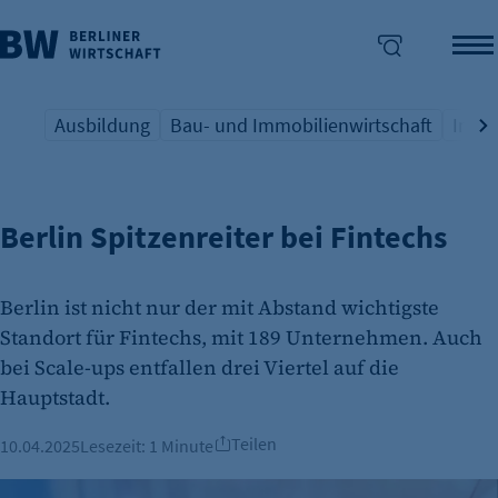
Ausbildung
Bau- und Immobilienwirtschaft
Indus
IBB-BERICHT
Übersicht Schlagwort
Übersicht Schlagwort
Übers
enü überspringen
Berlin Spitzenreiter bei Fintechs
Berlin ist nicht nur der mit Abstand wichtigste
Standort für Fintechs, mit 189 Unternehmen. Auch
bei Scale-ups entfallen drei Viertel auf die
Hauptstadt.
Teilen
10.04.2025
Lesezeit:
1 Minute