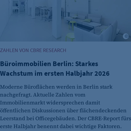
Session
Cookie Consent
Name:
cookie_consent
©
Zweck:
Dieser Cookie speichert die ausgewählten
ZAHLEN VON CBRE RESEARCH
Einverständnis-Optionen des Benutzers
Büroimmobilien Berlin: Starkes
Cookie Laufzeit:
Wachstum im ersten Halbjahr 2026
1 Jahr
Moderne Büroflächen werden in Berlin stark
nachgefragt. Aktuelle Zahlen vom
Immobilienmarkt widersprechen damit
öffentlichen Diskussionen über flächendeckenden
Leerstand bei Officegebäuden. Der CBRE-Report fürs
erste Halbjahr benennt dabei wichtige Faktoren.