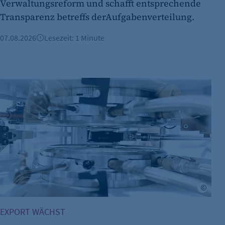
Verwaltungsreform und schafft entsprechende
Name:
Transparenz betreffs derAufgabenverteilung.
Anbieter:
07.08.2026
Lesezeit: 1 Minute
Zweck:
Cookie Laufzeit:
Deutsche Elektro- und Digitalindustrie im Plus
Cookie Consent
Name:
Zweck:
Cookie Laufzeit:
©Max 
EXPORT WÄCHST