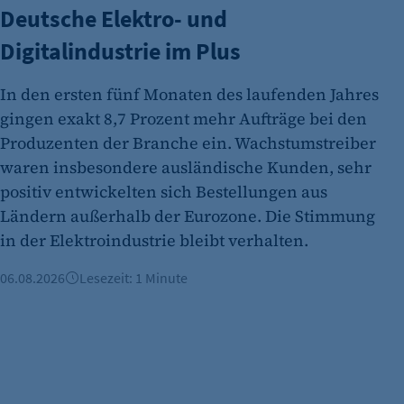
etracker Analytics
Deutsche Elektro- und
Digitalindustrie im Plus
Name:
Anbieter:
In den ersten fünf Monaten des laufenden Jahres
Zweck:
gingen exakt 8,7 Prozent mehr Aufträge bei den
Produzenten der Branche ein. Wachstumstreiber
Cookie Laufzeit:
waren insbesondere ausländische Kunden, sehr
etracker Analytics
positiv entwickelten sich Bestellungen aus
Ländern außerhalb der Eurozone. Die Stimmung
Name:
in der Elektroindustrie bleibt verhalten.
Anbieter:
06.08.2026
Lesezeit: 1 Minute
Zweck:
Cookie Laufzeit:
etracker Analytics
Name: