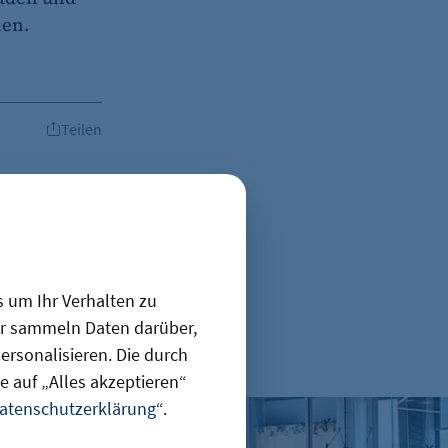
hen.
Teilen
s um Ihr Verhalten zu
ir sammeln Daten darüber,
en
rsonalisieren. Die durch
 auf „Alles akzeptieren“
atenschutzerklärung
“.
Gründungszahlen steigen, Bürokratie bleibt größte Hür