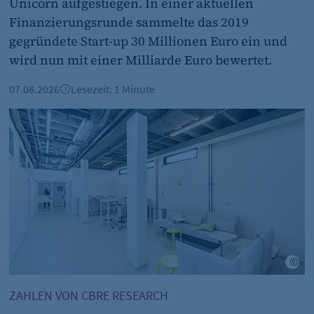
Unicorn aufgestiegen. In einer aktuellen
fe_typo_user
Finanzierungsrunde sammelte das 2019
gegründete Start-up 30 Millionen Euro ein und
CMS TYPO3
wird nun mit einer Milliarde Euro bewertet.
Session-Cookie für die Verwaltung von Benutzer-Sessions 
oder Formularen). Wird auch bei Caching zur Identifizie
07.08.2026
Lesezeit: 1 Minute
Session
Büroimmobilien Berlin: Starkes Wachstum im ersten Halb
cookie_consent
Dieser Cookie speichert die ausgewählten Einverständni
1 Jahr
Hartmann/Objects Manufacturing
©A
ZAHLEN VON CBRE RESEARCH