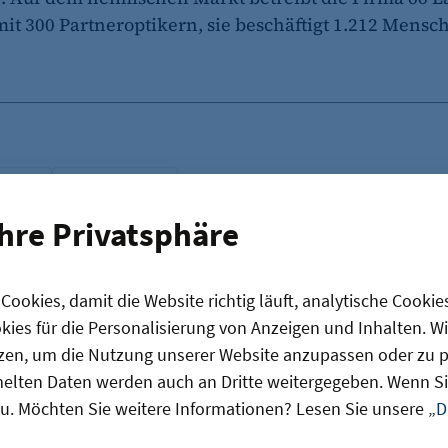
mit 300 Partneroptikern, sie beschäftigt 1.212 Mensc
ndung
Digitalisierung
Ihre Privatsphäre
ookies, damit die Website richtig läuft, analytische Cookie
ies für die Personalisierung von Anzeigen und Inhalten. W
as könnte Sie auch interessier
zen, um die Nutzung unserer Website anzupassen oder zu pe
lten Daten werden auch an Dritte weitergegeben. Wenn Sie
u. Möchten Sie weitere Informationen? Lesen Sie unsere „
D
Berliner Fintech Moss erreicht Milliardenbewertung