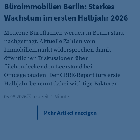
Büroimmobilien Berlin: Starkes
Wachstum im ersten Halbjahr 2026
et_oi_v2
etracker GmbH
Moderne Büroflächen werden in Berlin stark
Cookie Erkennung
nachgefragt. Aktuelle Zahlen vom
Immobilienmarkt widersprechen damit
2 Jahre
öffentlichen Diskussionen über
flächendeckenden Leerstand bei
Officegebäuden. Der CBRE-Report fürs erste
et_allow_cookies
Halbjahr benennt dabei wichtige Faktoren.
etracker GmbH
05.08.2026
Lesezeit: 1 Minute
Es erlaubt eTracker Cookies zu setzen.
480 Tage
Mehr Artikel anzeigen
isSdEnabled