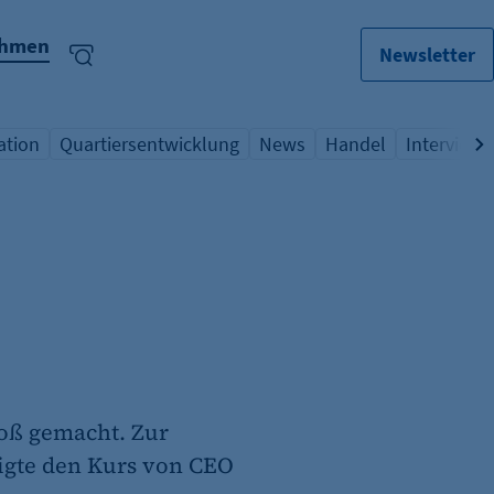
ehmen
Newsletter
ation
Quartiersentwicklung
News
Handel
Interview
lagwort
icht Schlagwort
Übersicht Schlagwort
Übersicht Schlagwort
Übersicht Schlagwo
Übersicht
roß gemacht. Zur
igte den Kurs von CEO