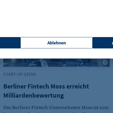
Ablehnen
e
et_oi_v2
Mo
etracker GmbH
START-UP-SZENE
Opt-In Cookie speichert die Entscheidung des Besuchers,
Kunden das Tracking Opt-In ausgespielt wird. Wird auch f
Berliner Fintech Moss erreicht
Out verwendet.
Milliardenbewertung
"no" - 50 Jahre "yes" - 480 Tage
Das Berliner Fintech-Unternehmen Moss ist zum