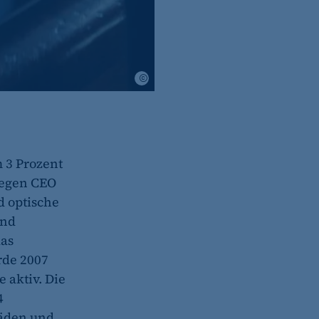
Mister Spex SE
 3 Prozent
wegen CEO
d optische
und
das
rde 2007
 aktiv. Die
4
Läden und