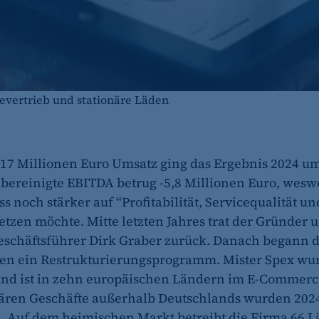
evertrieb und stationäre Läden
17 Millionen Euro Umsatz ging das Ergebnis 2024 um
 bereinigte EBITDA betrug -5,8 Millionen Euro, wes
s noch stärker auf “Profitabilität, Servicequalität un
setzen möchte. Mitte letzten Jahres trat der Gründer 
eschäftsführer Dirk Graber zurück. Danach begann 
n ein Restrukturierungsprogramm. Mister Spex wu
nd ist in zehn europäischen Ländern im E-Commerce
nären Geschäfte außerhalb Deutschlands wurden 202
. Auf dem heimischen Markt betreibt die Firma 66 