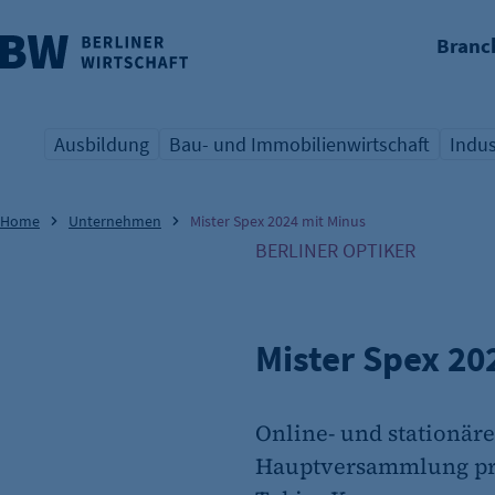
Branc
nü überspringen
Ausbildung
Bau- und Immobilienwirtschaft
Indus
Übersicht Schlagwort
Übersicht Schlagwort
Übers
Home
Unternehmen
Mister Spex 2024 mit Minus
BERLINER OPTIKER
Mister Spex 20
Online- und stationär
Hauptversammlung präs