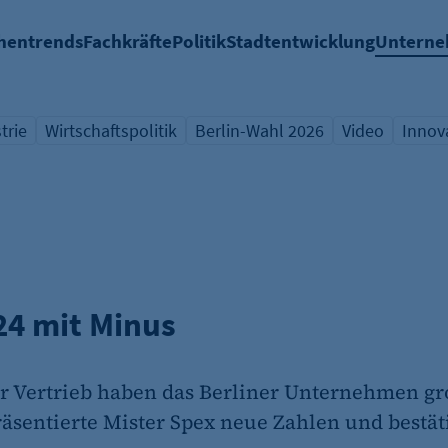
hentrends
Fachkräfte
Politik
Stadtentwicklung
Untern
trie
Wirtschaftspolitik
Berlin-Wahl 2026
Video
Innov
icht Schlagwort
Übersicht Schlagwort
Übersicht Schlagwort
Übersicht Sch
Übers
24 mit Minus
er Vertrieb haben das Berliner Unternehmen g
entierte Mister Spex neue Zahlen und bestät