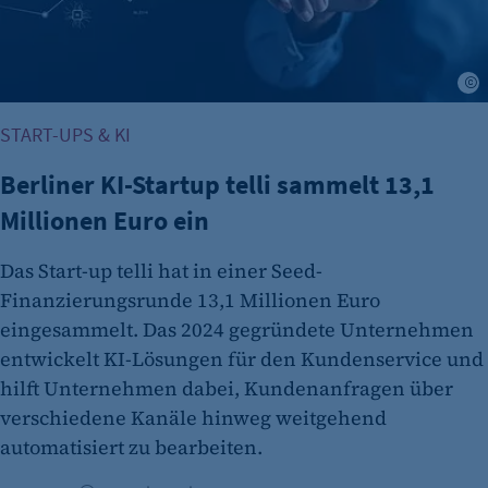
etracker Analytics
Name:
A
isSdEnabled
START-UPS & KI
Anbieter:
etracker GmbH
Berliner KI-Startup telli sammelt 13,1
Millionen Euro ein
Zweck:
Erkennung, ob bei dem Besucher die
Das Start-up telli hat in einer Seed-
Scrolltiefe gemessen wird.
Finanzierungsrunde 13,1 Millionen Euro
Cookie Laufzeit:
eingesammelt. Das 2024 gegründete Unternehmen
24 Std.
entwickelt KI-Lösungen für den Kundenservice und
hilft Unternehmen dabei, Kundenanfragen über
verschiedene Kanäle hinweg weitgehend
automatisiert zu bearbeiten.