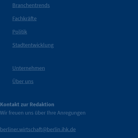
mit Haltung.
Branchentrends
Jetzt löst die Kammer diese Frage auf – klar, sichtbar und
Fachkräfte
angestoßen.
Politik
IHK?“
wurde bewusst Neugier geweckt und Gespräche
Kampagne der IHK Berlin in die nächste Stufe. Mit
„WTF is
Stadtentwicklung
Nach einer aufmerksamkeitsstarken Teaserphase geht die
IHK Berlin. Offizieller Unterstützer der Berliner Wirtschaft.
Unternehmen
Über uns
Kontakt zur Redaktion
Wir freuen uns über Ihre Anregungen
berliner.wirtschaft@berlin.ihk.de