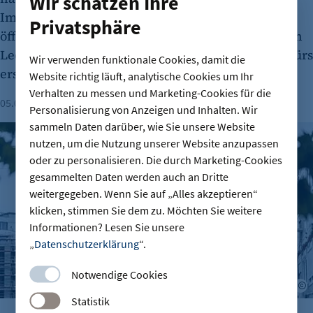
Wir schätzen Ihre
Immobilienmarkt widersprechen damit
Privatsphäre
öffentlichen Diskussionen über flächendeckenden
Leerstand bei Officegebäuden. Der CBRE-Report fürs
Wir verwenden funktionale Cookies, damit die
erste Halbjahr benennt dabei wichtige Faktoren.
Website richtig läuft, analytische Cookies um Ihr
Verhalten zu messen und Marketing-Cookies für die
05.08.2026
Lesezeit: 1 Minute
Personalisierung von Anzeigen und Inhalten. Wir
sammeln Daten darüber, wie Sie unsere Website
Berliner Immobilienmarkt 2025: Mehr Verkäufe und stabile 
nutzen, um die Nutzung unserer Website anzupassen
oder zu personalisieren. Die durch Marketing-Cookies
gesammelten Daten werden auch an Dritte
weitergegeben. Wenn Sie auf „Alles akzeptieren“
klicken, stimmen Sie dem zu. Möchten Sie weitere
Informationen? Lesen Sie unsere
„
Datenschutzerklärung
“.
Notwendige Cookies
A
Statistik