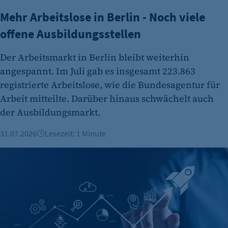
Anbieter:
Mehr Arbeitslose in Berlin - Noch viele
etracker GmbH
offene Ausbildungsstellen
Zweck:
Cookie Erkennung
Der Arbeitsmarkt in Berlin bleibt weiterhin
Cookie Laufzeit:
angespannt. Im Juli gab es insgesamt 223.863
2 Jahre
registrierte Arbeitslose, wie die Bundesagentur für
Arbeit mitteilte. Darüber hinaus schwächelt auch
etracker Analytics
der Ausbildungsmarkt.
Name:
et_allow_cookies
31.07.2026
Lesezeit: 1 Minute
Anbieter:
Berliner KI-Startup telli sammelt 13,1 Millionen Euro ein
etracker GmbH
Zweck:
Es erlaubt eTracker Cookies zu setzen.
Cookie Laufzeit:
480 Tage