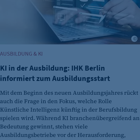
"no" - 50 Jahre "yes" - 480 Tage
fe_typo_user
Name:
fe_typo_user
A
Anbieter:
CMS TYPO3
AUSBILDUNG & KI
Zweck:
KI in der Ausbildung: IHK Berlin
Session-Cookie für die Verwaltung von
informiert zum Ausbildungsstart
Benutzer-Sessions (z. B. bei Login, Umfrage
oder Formularen). Wird auch bei Caching zur
Mit dem Beginn des neuen Ausbildungsjahres rückt
Identifizierung verwendet.
auch die Frage in den Fokus, welche Rolle
Cookie Laufzeit:
Künstliche Intelligenz künftig in der Berufsbildung
Session
spielen wird. Während KI branchenübergreifend an
Cookie Consent
Bedeutung gewinnt, stehen viele
Ausbildungsbetriebe vor der Herausforderung,
Name: