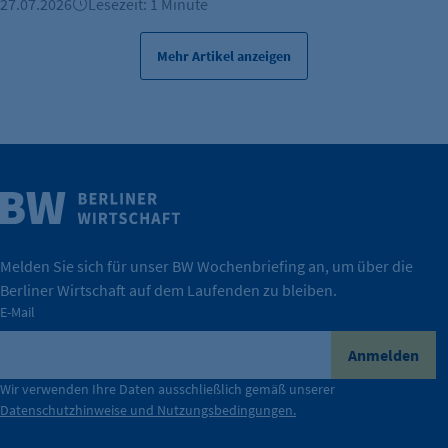
27.07.2026
Lesezeit: 1 Minute
Mehr Artikel anzeigen
Weitere Infos
Wirtschaft.
IHK Berlin. Offizieller Unterstützer der Berliner
Melden Sie sich für unser BW Wochenbriefing an, um über die
Berliner Wirtschaft auf dem Laufenden zu bleiben.
tatsächlich unterstützt.
E-Mail
konkret bedeutet – und wie die IHK Berlin Unternehmen
Durch ihre Perspektiven wird deutlich, was der Claim
Anmelden
der Berliner Wirtschaft.
Wir verwenden Ihre Daten ausschließlich gemäß unserer
Datenschutzhinweise und Nutzungsbedingungen.
Die Unternehmer stehen stellvertretend für die Vielfalt