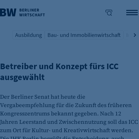
Ausbildung
Bau- und Immobilienwirtschaft
Indus
EHEMALIGES KONGRESSZENTRUM
Übersicht Schlagwort
Übersicht Schlagwort
Übers
enü überspringen
Betreiber und Konzept fürs ICC
ausgewählt
Der Berliner Senat hat heute die
Vergabeempfehlung für die Zukunft des früheren
Kongresszentrums bekannt gegeben. Nach 12
Jahren Leerstand und Zwischennutzung soll das ICC
zum Ort für Kultur- und Kreativwirtschaft werden.
Die IHK Berlin begrüßt die Entscheidung, auch