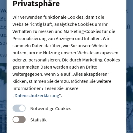
Privatsphäre
Wer blockiert das Bauen in Berlin? Das hat die IHK
Wir verwenden funktionale Cookies, damit die
Berlin heute beim Wohnungsbau-Symposium mit
Website richtig läuft, analytische Cookies um Ihr
Expertinnen und Experten aus Praxis, Wissenschaft
Verhalten zu messen und Marketing-Cookies für die
und Verbänden gefragt und die größten Hürden
Personalisierung von Anzeigen und Inhalten. Wir
sowie Lösungen diskutiert.
sammeln Daten darüber, wie Sie unsere Website
nutzen, um die Nutzung unserer Website anzupassen
09.07.2026
Lesezeit: 1 Minute
oder zu personalisieren. Die durch Marketing-Cookies
gesammelten Daten werden auch an Dritte
Erstes Azubi-Wohnheim in Berlin - bezahlbarer Wohnraum i
weitergegeben. Wenn Sie auf „Alles akzeptieren“
klicken, stimmen Sie dem zu. Möchten Sie weitere
Informationen? Lesen Sie unsere
„
Datenschutzerklärung
“.
Notwendige Cookies
Statistik
A