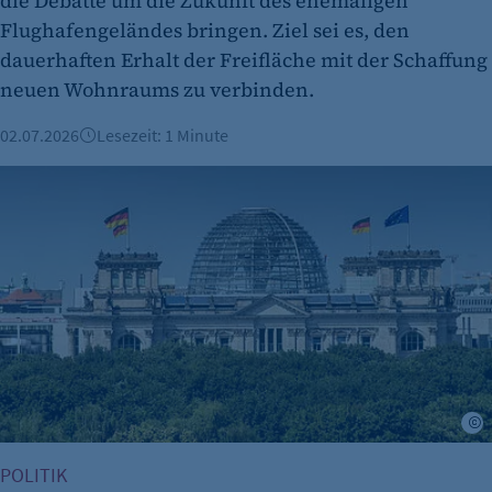
die Debatte um die Zukunft des ehemaligen
Zweck:
Flughafengeländes bringen. Ziel sei es, den
Dieser Cookie speichert die ausgewählten
dauerhaften Erhalt der Freifläche mit der Schaffung
Einverständnis-Optionen des Benutzers
neuen Wohnraums zu verbinden.
Cookie Laufzeit:
02.07.2026
Lesezeit: 1 Minute
1 Jahr
Bundestag gibt grünes Licht für schnelleres Bauen
etracker Analytics
Name:
C
et_oi_v2
POLITIK
Anbieter: