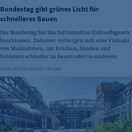
etracker GmbH
Bundestag gibt grünes Licht für
Zweck:
schnelleres Bauen
Cookie Erkennung
Der Bundestag hat das Infrastruktur-Zukunftsgesetz
Cookie Laufzeit:
2 Jahre
beschlossen. Dahinter verbergen sich eine Vielzahl
von Maßnahmen, um Brücken, Straßen und
etracker Analytics
Schienen schneller zu bauen oder zu sanieren.
Name:
26.06.2026
Lesezeit: 1 Minute
et_allow_cookies
Anbieter:
Umwidmung des Gewerbegebiets Tanklager Lankwitz besc
etracker GmbH
Zweck:
Es erlaubt eTracker Cookies zu setzen.
Cookie Laufzeit:
480 Tage