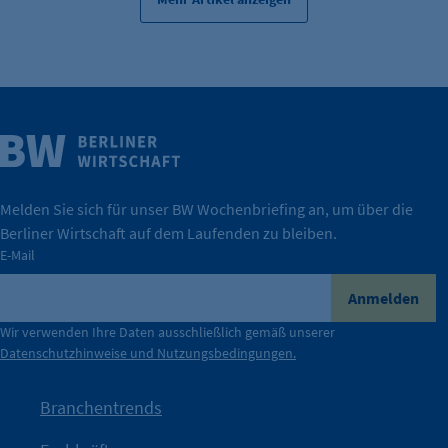
Weitere Infos
Wirtschaft.
IHK Berlin. Offizieller Unterstützer der Berliner
Melden Sie sich für unser BW Wochenbriefing an, um über die
Berliner Wirtschaft auf dem Laufenden zu bleiben.
tatsächlich unterstützt.
E-Mail
konkret bedeutet – und wie die IHK Berlin Unternehmen
Durch ihre Perspektiven wird deutlich, was der Claim
Anmelden
der Berliner Wirtschaft.
Wir verwenden Ihre Daten ausschließlich gemäß unserer
Datenschutzhinweise und Nutzungsbedingungen.
Die Unternehmer stehen stellvertretend für die Vielfalt
mit Haltung.
Branchentrends
Jetzt löst die Kammer diese Frage auf – klar, sichtbar und