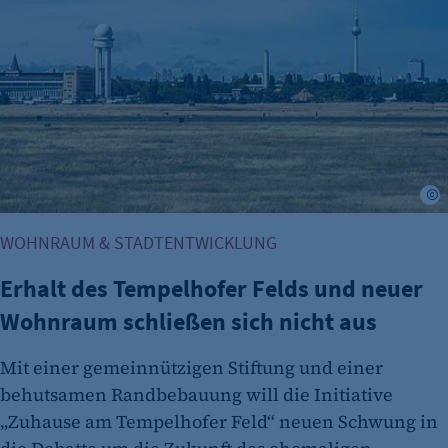
fe_typo_user
Name:
fe_typo_user
Anbieter:
CMS TYPO3
Zweck:
A
Session-Cookie für die Verwaltung von
Benutzer-Sessions (z. B. bei Login, Umfrage
WOHNRAUM & STADTENTWICKLUNG
oder Formularen). Wird auch bei Caching zur
Identifizierung verwendet.
Erhalt des Tempelhofer Felds und neuer
Cookie Laufzeit:
Wohnraum schließen sich nicht aus
Session
Mit einer gemeinnützigen Stiftung und einer
Cookie Consent
behutsamen Randbebauung will die Initiative
Name:
„Zuhause am Tempelhofer Feld“ neuen Schwung in
cookie_consent