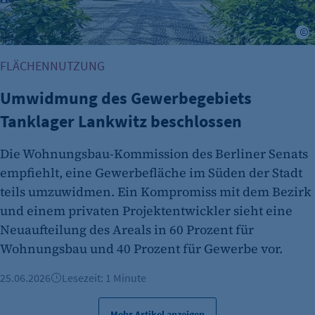
etracker Analytics
Name:
G
isSdEnabled
FLÄCHENNUTZUNG
Anbieter:
etracker GmbH
Umwidmung des Gewerbegebiets
Tanklager Lankwitz beschlossen
Zweck:
Erkennung, ob bei dem Besucher die
Die Wohnungsbau-Kommission des Berliner Senats
Scrolltiefe gemessen wird.
empfiehlt, eine Gewerbefläche im Süden der Stadt
Cookie Laufzeit:
teils umzuwidmen. Ein Kompromiss mit dem Bezirk
24 Std.
und einem privaten Projektentwickler sieht eine
Neuaufteilung des Areals in 60 Prozent für
Wohnungsbau und 40 Prozent für Gewerbe vor.
25.06.2026
Lesezeit: 1 Minute
Mehr Artikel anzeigen