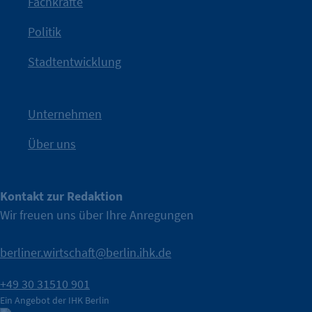
Fachkräfte
angestoßen.
Politik
IHK?“
wurde bewusst Neugier geweckt und Gespräche
Kampagne der IHK Berlin in die nächste Stufe. Mit
„WTF is
Stadtentwicklung
Nach einer aufmerksamkeitsstarken Teaserphase geht die
IHK Berlin. Offizieller Unterstützer der Berliner Wirtschaft.
Unternehmen
Über uns
Kontakt zur Redaktion
Wir freuen uns über Ihre Anregungen
berliner.wirtschaft@berlin.ihk.de
+49 30 31510 901
Ein Angebot der IHK Berlin