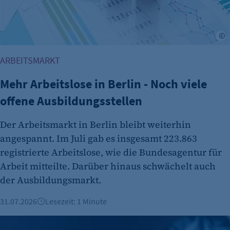
Name:
et_oi_v2
A
Anbieter:
etracker GmbH
ARBEITSMARKT
Zweck:
Mehr Arbeitslose in Berlin - Noch viele
Cookie Erkennung
offene Ausbildungsstellen
Cookie Laufzeit:
2 Jahre
Der Arbeitsmarkt in Berlin bleibt weiterhin
etracker Analytics
angespannt. Im Juli gab es insgesamt 223.863
registrierte Arbeitslose, wie die Bundesagentur für
Name:
Arbeit mitteilte. Darüber hinaus schwächelt auch
et_allow_cookies
der Ausbildungsmarkt.
Anbieter:
etracker GmbH
31.07.2026
Lesezeit: 1 Minute
Zweck:
Berliner KI-Startup telli sammelt 13,1 Millionen Euro ein