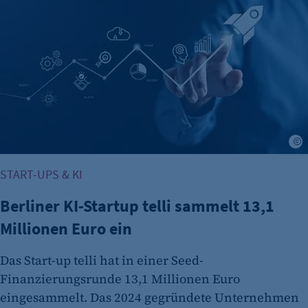
Es erlaubt eTracker Cookies zu setzen.
Cookie Laufzeit:
480 Tage
etracker Analytics
Name:
isSdEnabled
Anbieter:
A
etracker GmbH
START-UPS & KI
Zweck:
Erkennung, ob bei dem Besucher die
Berliner KI-Startup telli sammelt 13,1
Scrolltiefe gemessen wird.
Millionen Euro ein
Cookie Laufzeit:
24 Std.
Das Start-up telli hat in einer Seed-
Finanzierungsrunde 13,1 Millionen Euro
eingesammelt. Das 2024 gegründete Unternehmen