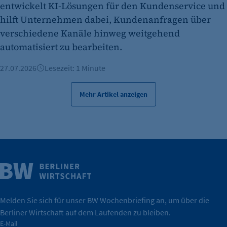
entwickelt KI-Lösungen für den Kundenservice und
hilft Unternehmen dabei, Kundenanfragen über
verschiedene Kanäle hinweg weitgehend
automatisiert zu bearbeiten.
27.07.2026
Lesezeit: 1 Minute
Mehr Artikel anzeigen
Weitere Infos
Wirtschaft.
IHK Berlin. Offizieller Unterstützer der Berliner
Melden Sie sich für unser BW Wochenbriefing an, um über die
Berliner Wirtschaft auf dem Laufenden zu bleiben.
tatsächlich unterstützt.
E-Mail