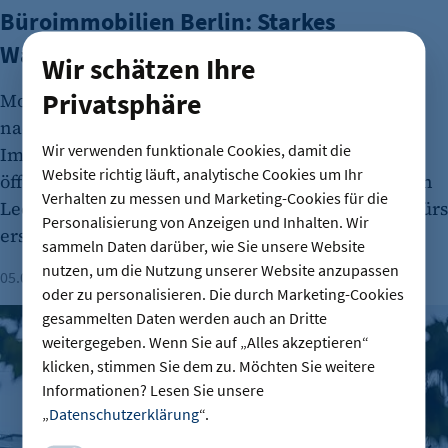
Büroimmobilien Berlin: Starkes
Wachstum im ersten Halbjahr 2026
Wir schätzen Ihre
Privatsphäre
Moderne Büroflächen werden in Berlin stark
nachgefragt. Aktuelle Zahlen vom
Wir verwenden funktionale Cookies, damit die
Immobilienmarkt widersprechen damit
Website richtig läuft, analytische Cookies um Ihr
öffentlichen Diskussionen über flächendeckenden
Verhalten zu messen und Marketing-Cookies für die
Leerstand bei Officegebäuden. Der CBRE-Report fürs
Personalisierung von Anzeigen und Inhalten. Wir
erste Halbjahr benennt dabei wichtige Faktoren.
sammeln Daten darüber, wie Sie unsere Website
nutzen, um die Nutzung unserer Website anzupassen
05.08.2026
Lesezeit: 1 Minute
oder zu personalisieren. Die durch Marketing-Cookies
Berliner Immobilienmarkt 2025: Mehr Verkäufe und stabile 
gesammelten Daten werden auch an Dritte
weitergegeben. Wenn Sie auf „Alles akzeptieren“
klicken, stimmen Sie dem zu. Möchten Sie weitere
Informationen? Lesen Sie unsere
„
Datenschutzerklärung
“.