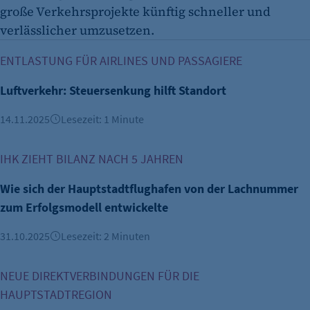
große Verkehrsprojekte künftig schneller und
verlässlicher umzusetzen.
Luftverkehr: Steuersenkung hilft Standort
ENTLASTUNG FÜR AIRLINES UND PASSAGIERE
Luftverkehr: Steuersenkung hilft Standort
14.11.2025
Lesezeit: 1 Minute
Wie sich der Hauptstadtflughafen von der Lachnummer zum
IHK ZIEHT BILANZ NACH 5 JAHREN
Wie sich der Hauptstadtflughafen von der Lachnummer
zum Erfolgsmodell entwickelte
31.10.2025
Lesezeit: 2 Minuten
BER stärkt internationale Anbindung im Winterflugplan
NEUE DIREKTVERBINDUNGEN FÜR DIE
HAUPTSTADTREGION