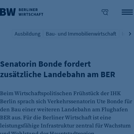
Ausbildung
Bau- und Immobilienwirtschaft
Indus
INFRASTRUKTUR
Übersicht Schlagwort
Übersicht Schlagwort
Übers
enü überspringen
Senatorin Bonde fordert
zusätzliche Landebahn am BER
Beim Wirtschaftspolitischen Frühstück der IHK
Berlin sprach sich Verkehrssenatorin Ute Bonde für
den Bau einer weiteren Landebahn am Flughafen
BER aus. Für die Berliner Wirtschaft ist eine
leistungsfähige Infrastruktur zentral für Wachstum
und Wohlstand der Hauptstadtregion.