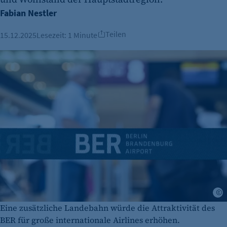
Fabian Nestler
Teilen
15.12.2025
Lesezeit:
1 Minute
A
Eine zusätzliche Landebahn würde die Attraktivität des
BER für große internationale Airlines erhöhen.