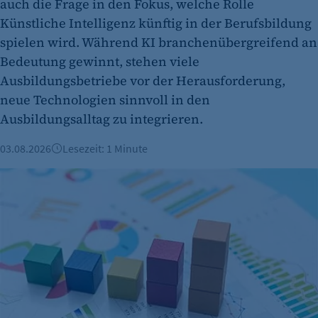
auch die Frage in den Fokus, welche Rolle
Cookie Consent
Künstliche Intelligenz künftig in der Berufsbildung
Name:
spielen wird. Während KI branchenübergreifend an
cookie_consent
Bedeutung gewinnt, stehen viele
Ausbildungsbetriebe vor der Herausforderung,
Zweck:
neue Technologien sinnvoll in den
Dieser Cookie speichert die ausgewählten
Einverständnis-Optionen des Benutzers
Ausbildungsalltag zu integrieren.
Cookie Laufzeit:
03.08.2026
Lesezeit: 1 Minute
1 Jahr
Mehr Arbeitslose in Berlin - Noch viele offene Ausbildungss
etracker Analytics