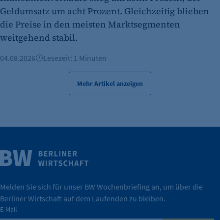
Geldumsatz um acht Prozent. Gleichzeitig blieben
Cookie Laufzeit:
die Preise in den meisten Marktsegmenten
480 Tage
weitgehend stabil.
etracker Analytics
04.08.2026
Lesezeit: 1 Minuten
Name:
isSdEnabled
Mehr Artikel anzeigen
Anbieter:
etracker GmbH
Zweck:
Erkennung, ob bei dem Besucher die
Scrolltiefe gemessen wird.
Weitere Infos
Wirtschaft.
Cookie Laufzeit:
IHK Berlin. Offizieller Unterstützer der Berliner
24 Std.
Melden Sie sich für unser BW Wochenbriefing an, um über die
Berliner Wirtschaft auf dem Laufenden zu bleiben.
tatsächlich unterstützt.
E-Mail
konkret bedeutet – und wie die IHK Berlin Unternehmen