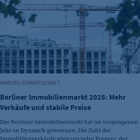
Name:
et_oi_v2
Anbieter:
etracker GmbH
Zweck:
Cookie Erkennung
Cookie Laufzeit:
2 Jahre
A
etracker Analytics
IMMOBILIENWIRTSCHAFT
Name:
Berliner Immobilienmarkt 2025: Mehr
et_allow_cookies
Verkäufe und stabile Preise
Anbieter:
etracker GmbH
Der Berliner Immobilienmarkt hat im vergangenen
Jahr an Dynamik gewonnen. Die Zahl der
Zweck:
Immobilienverkäufe stieg um zehn Prozent, der
Es erlaubt eTracker Cookies zu setzen.