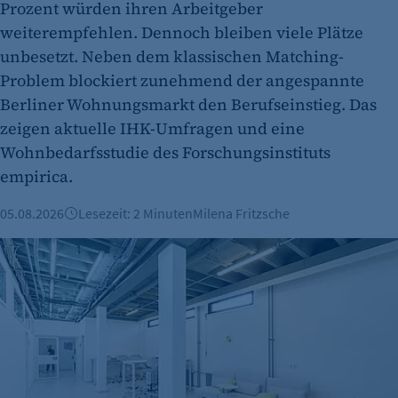
Prozent würden ihren Arbeitgeber
weiterempfehlen. Dennoch bleiben viele Plätze
Cookie Laufzeit:
"no" - 50 Jahre "yes" - 480 Tage
unbesetzt. Neben dem klassischen Matching-
Problem blockiert zunehmend der angespannte
fe_typo_user
Berliner Wohnungsmarkt den Berufseinstieg. Das
Name:
zeigen aktuelle IHK-Umfragen und eine
fe_typo_user
Wohnbedarfsstudie des Forschungsinstituts
empirica.
Anbieter:
CMS TYPO3
05.08.2026
Lesezeit: 2 Minuten
Milena Fritzsche
Zweck:
Büroimmobilien Berlin: Starkes Wachstum im ersten Halbj
Session-Cookie für die Verwaltung von
Benutzer-Sessions (z. B. bei Login, Umfrage
oder Formularen). Wird auch bei Caching zur
Identifizierung verwendet.
Cookie Laufzeit:
Session