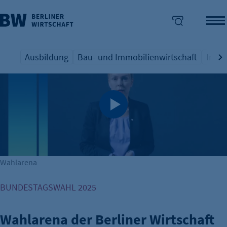
Ausbildung
Bau- und Immobilienwirtschaft
Indus
Übersicht Schlagwort
Übersicht Schlagwort
Übers
enü überspringen
Wahlarena
BUNDESTAGSWAHL 2025
Wahlarena der Berliner Wirtschaft