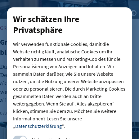
A
Wir schätzen Ihre
Privatsphäre
GRÜNDUNG
Gründungszahlen steigen, Bürokratie
Wir verwenden funktionale Cookies, damit die
bleibt größte Hürde
Website richtig läuft, analytische Cookies um Ihr
Verhalten zu messen und Marketing-Cookies für die
Das Interesse an Unternehmensgründungen in
Personalisierung von Anzeigen und Inhalten. Wir
sammeln Daten darüber, wie Sie unsere Website
Deutschland nimmt wieder zu. Dies zeigt der
nutzen, um die Nutzung unserer Website anzupassen
aktuelle DIHK-Gründungsreport. Viele Menschen
oder zu personalisieren. Die durch Marketing-Cookies
wagen den Schritt in die Selbstständigkeit
gesammelten Daten werden auch an Dritte
allerdings aus wirtschaftlicher Unsicherheit.
weitergegeben. Wenn Sie auf „Alles akzeptieren“
klicken, stimmen Sie dem zu. Möchten Sie weitere
07.08.2026
Lesezeit: 1 Minute
Informationen? Lesen Sie unsere
IHK-Umfragen: Hohe Zufriedenheit bei Azubis – doch Woh
„
Datenschutzerklärung
“.