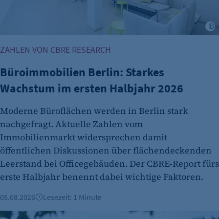
Cookie Consent
Name:
©
cookie_consent
ZAHLEN VON CBRE RESEARCH
Zweck:
Dieser Cookie speichert die ausgewählten
Büroimmobilien Berlin: Starkes
Einverständnis-Optionen des Benutzers
Wachstum im ersten Halbjahr 2026
Cookie Laufzeit:
1 Jahr
Moderne Büroflächen werden in Berlin stark
nachgefragt. Aktuelle Zahlen vom
Immobilienmarkt widersprechen damit
öffentlichen Diskussionen über flächendeckenden
Leerstand bei Officegebäuden. Der CBRE-Report fürs
erste Halbjahr benennt dabei wichtige Faktoren.
05.08.2026
Lesezeit: 1 Minute
etracker Analytics
Berliner Immobilienmarkt 2025: Mehr Verkäufe und stabile 