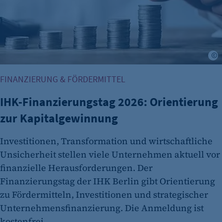
Name:
et_allow_cookies
Anbieter:
A
etracker GmbH
Zweck:
FINANZIERUNG & FÖRDERMITTEL
Es erlaubt eTracker Cookies zu setzen.
IHK-Finanzierungstag 2026: Orientierung
Cookie Laufzeit:
zur Kapitalgewinnung
480 Tage
etracker Analytics
Investitionen, Transformation und wirtschaftliche
Unsicherheit stellen viele Unternehmen aktuell vor
Name:
finanzielle Herausforderungen. Der
isSdEnabled
Finanzierungstag der IHK Berlin gibt Orientierung
Anbieter:
zu Fördermitteln, Investitionen und strategischer
etracker GmbH
Unternehmensfinanzierung. Die Anmeldung ist
Zweck:
kostenfrei.