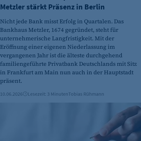
Metzler stärkt Präsenz in Berlin
Nicht jede Bank misst Erfolg in Quartalen. Das
Bankhaus Metzler, 1674 gegründet, steht für
unternehmerische Langfristigkeit. Mit der
Eröffnung einer eigenen Niederlassung im
etracker Analytics
vergangenen Jahr ist die älteste durchgehend
Name:
familiengeführte Privatbank Deutschlands mit Sitz
et_oi_v2
in Frankfurt am Main nun auch in der Hauptstadt
präsent.
Anbieter:
etracker GmbH
10.06.2026
Lesezeit: 3 Minuten
Tobias Rühmann
Zweck:
IHK-Finanzierungstag 2026: Orientierung zur Kapitalgewin
Cookie Erkennung
Cookie Laufzeit:
2 Jahre
etracker Analytics