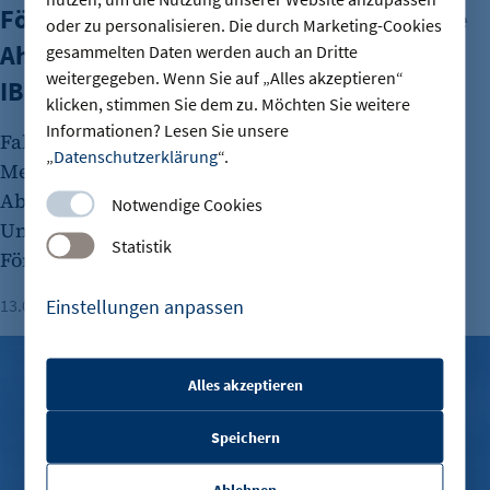
Fördermittel als Wachstumstreiber: Wie
oder zu personalisieren. Die durch Marketing-Cookies
Ahlberg Metalltechnik in Berlin mit der
gesammelten Daten werden auch an Dritte
weitergegeben. Wenn Sie auf „Alles akzeptieren“
IBB investiert und expandiert
klicken, stimmen Sie dem zu. Möchten Sie weitere
Informationen? Lesen Sie unsere
Fabian Ahlberg, Geschäftsführer der Ahlberg
„
Datenschutzerklärung
“.
Metalltechnik GmbH, und Raphael Kube,
Abteilungsleiter bei der IBB, erklären, wie
Notwendige Cookies
Unternehmen am besten zu öffentlichen
Statistik
Förderungen kommen.
Einstellungen anpassen
13.07.2026
Lesezeit: 4 Minuten
Michael Gneuss
Vergesellschaftung von Wohnungen: Berliner Banken warnen
Alles akzeptieren
etracker Sitzungs-Cookie
Speichern
Name:
et_oi_v2
Ablehnen