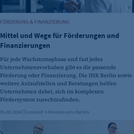
A
FÖRDERUNG & FINANZIERUNG
Mittel und Wege für Förderungen und
Finanzierungen
Für jede Wachstumsphase und fast jedes
Unternehmensvorhaben gibt es die passende
Förderung oder Finanzierung. Die IHK Berlin sowie
weitere Anlaufstellen und Beratungen helfen
Unternehmen dabei, sich im komplexen
Fördersystem zurechtzufinden.
05.08.2026
Lesezeit: 4 Minuten
Jens Bartels
Vorgestellt: Nadine Rauß, VD2 Gmbh