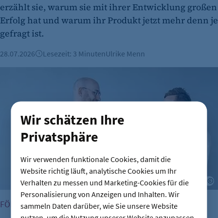
erzählt sie, warum sie mit ihrer Entwicklung großen
Erfolg hat und warum ihr Produkt jetzt mehr denn je
gefragt ist.
28.07.2026
Lesezeit: 3 Minuten
Ulrike Menn
Fördermittel als Wachstumstreiber: Wie Ahlberg Metalltechni
Wir schätzen Ihre
Privatsphäre
Wir verwenden funktionale Cookies, damit die
Website richtig läuft, analytische Cookies um Ihr
B
Verhalten zu messen und Marketing-Cookies für die
Personalisierung von Anzeigen und Inhalten. Wir
FÖRDERUNG
sammeln Daten darüber, wie Sie unsere Website
nutzen, um die Nutzung unserer Website anzupassen