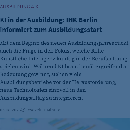
Identifizierung verwendet.
AUSBILDUNG & KI
Cookie Laufzeit:
Session
KI in der Ausbildung: IHK Berlin
informiert zum Ausbildungsstart
Cookie Consent
Name:
Mit dem Beginn des neuen Ausbildungsjahres rückt
cookie_consent
auch die Frage in den Fokus, welche Rolle
Künstliche Intelligenz künftig in der Berufsbildung
Zweck:
Dieser Cookie speichert die ausgewählten
spielen wird. Während KI branchenübergreifend an
Einverständnis-Optionen des Benutzers
Bedeutung gewinnt, stehen viele
Ausbildungsbetriebe vor der Herausforderung,
Cookie Laufzeit:
neue Technologien sinnvoll in den
1 Jahr
Ausbildungsalltag zu integrieren.
03.08.2026
Lesezeit: 1 Minute
Mehr Arbeitslose in Berlin - Noch viele offene Ausbildungss