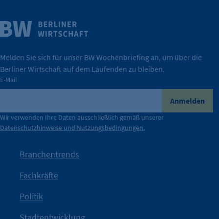
Weitere Infos
Wirtschaft.
IHK Berlin. Offizieller Unterstützer der Berliner
Melden Sie sich für unser BW Wochenbriefing an, um über die
Berliner Wirtschaft auf dem Laufenden zu bleiben.
tatsächlich unterstützt.
E-Mail
konkret bedeutet – und wie die IHK Berlin Unternehmen
Durch ihre Perspektiven wird deutlich, was der Claim
Anmelden
der Berliner Wirtschaft.
Wir verwenden Ihre Daten ausschließlich gemäß unserer
Datenschutzhinweise und Nutzungsbedingungen.
Die Unternehmer stehen stellvertretend für die Vielfalt
mit Haltung.
Branchentrends
Jetzt löst die Kammer diese Frage auf – klar, sichtbar und
Fachkräfte
angestoßen.
Politik
IHK?“
wurde bewusst Neugier geweckt und Gespräche
Kampagne der IHK Berlin in die nächste Stufe. Mit
„WTF is
Stadtentwicklung