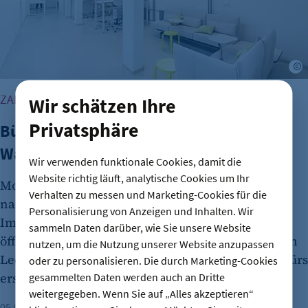
©
ZAHLEN VON CBRE RESEARCH
Wir schätzen Ihre
Privatsphäre
Büroimmobilien Berlin: Starkes
Wachstum im ersten Halbjahr 2026
Wir verwenden funktionale Cookies, damit die
Website richtig läuft, analytische Cookies um Ihr
Moderne Büroflächen werden in Berlin stark
Verhalten zu messen und Marketing-Cookies für die
nachgefragt. Aktuelle Zahlen vom
Personalisierung von Anzeigen und Inhalten. Wir
Immobilienmarkt widersprechen damit
sammeln Daten darüber, wie Sie unsere Website
öffentlichen Diskussionen über flächendeckenden
nutzen, um die Nutzung unserer Website anzupassen
Leerstand bei Officegebäuden. Der CBRE-Report fürs
oder zu personalisieren. Die durch Marketing-Cookies
erste Halbjahr benennt dabei wichtige Faktoren.
gesammelten Daten werden auch an Dritte
weitergegeben. Wenn Sie auf „Alles akzeptieren“
05.08.2026
Lesezeit: 1 Minute