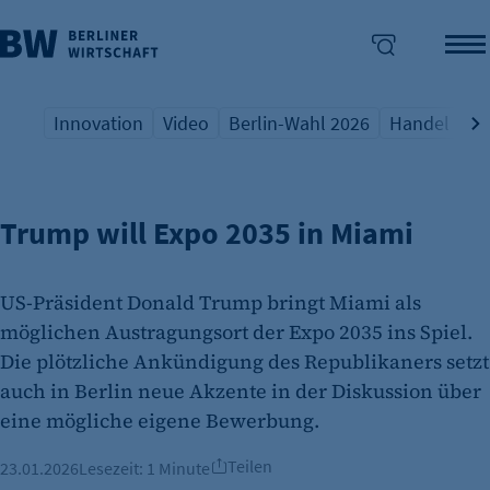
Innovation
Video
Berlin-Wahl 2026
Handel
Qu
EXPO 2035
Übersicht Schlagwort
Übersicht Schlagwort
Übersicht Schlagwort
Übersicht S
Üb
enü überspringen
Trump will Expo 2035 in Miami
US-Präsident Donald Trump bringt Miami als
möglichen Austragungsort der Expo 2035 ins Spiel.
Die plötzliche Ankündigung des Republikaners setzt
auch in Berlin neue Akzente in der Diskussion über
eine mögliche eigene Bewerbung.
Teilen
23.01.2026
Lesezeit:
1 Minute