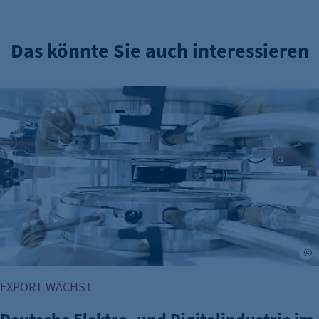
Das könnte Sie auch interessieren
Deutsche Elektro- und Digitalindustrie im Plus
©
EXPORT WÄCHST