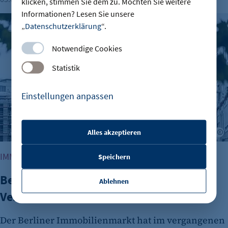
klicken, stimmen Sie dem zu. Möchten Sie weitere
Informationen? Lesen Sie unsere
Berliner Immobilienmarkt 2025: Mehr Verkäufe und stabile 
„
Datenschutzerklärung
“.
Notwendige Cookies
Statistik
Einstellungen anpassen
Alles akzeptieren
A
etracker Sitzungs-Cookie
IMMOBILIENWIRTSCHAFT
Speichern
Name:
et_oi_v2
Berliner Immobilienmarkt 2025: Mehr
Ablehnen
Anbieter:
Verkäufe und stabile Preise
etracker GmbH
Der Berliner Immobilienmarkt hat im vergangenen
Zweck: