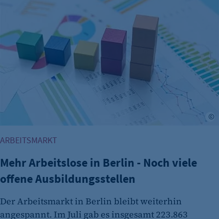
etracker Analytics
Name:
et_oi_v2
Anbieter:
etracker GmbH
Zweck:
A
Cookie Erkennung
ARBEITSMARKT
Cookie Laufzeit:
2 Jahre
Mehr Arbeitslose in Berlin - Noch viele
etracker Analytics
offene Ausbildungsstellen
Name:
Der Arbeitsmarkt in Berlin bleibt weiterhin
et_allow_cookies
angespannt. Im Juli gab es insgesamt 223.863