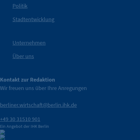
Politik
IHK?“
wurde bewusst Neugier geweckt und Gespräche
Kampagne der IHK Berlin in die nächste Stufe. Mit
„WTF is
Stadtentwicklung
Nach einer aufmerksamkeitsstarken Teaserphase geht die
IHK Berlin. Offizieller Unterstützer der Berliner Wirtschaft.
Unternehmen
Über uns
Kontakt zur Redaktion
Wir freuen uns über Ihre Anregungen
berliner.wirtschaft@berlin.ihk.de
+49 30 31510 901
Ein Angebot der IHK Berlin