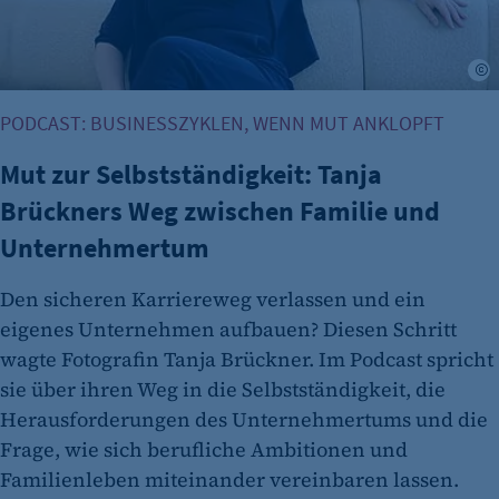
Anbieter:
etracker GmbH
T
Zweck:
PODCAST: BUSINESSZYKLEN, WENN MUT ANKLOPFT
Es erlaubt eTracker Cookies zu setzen.
Mut zur Selbstständigkeit: Tanja
Cookie Laufzeit:
480 Tage
Brückners Weg zwischen Familie und
Unternehmertum
etracker Analytics
Name:
Den sicheren Karriereweg verlassen und ein
isSdEnabled
eigenes Unternehmen aufbauen? Diesen Schritt
Anbieter:
wagte Fotografin Tanja Brückner. Im Podcast spricht
etracker GmbH
sie über ihren Weg in die Selbstständigkeit, die
Herausforderungen des Unternehmertums und die
Zweck:
Frage, wie sich berufliche Ambitionen und
Erkennung, ob bei dem Besucher die
Familienleben miteinander vereinbaren lassen.
Scrolltiefe gemessen wird.