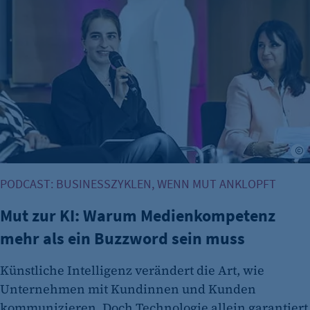
E
PODCAST: BUSINESSZYKLEN, WENN MUT ANKLOPFT
Mut zur KI: Warum Medienkompetenz
mehr als ein Buzzword sein muss
Künstliche Intelligenz verändert die Art, wie
Unternehmen mit Kundinnen und Kunden
kommunizieren. Doch Technologie allein garantiert