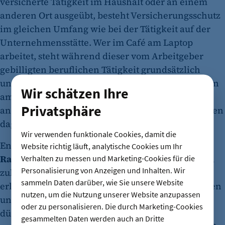
versicherte Tätigkeit im Haushalt oder an einem
anderen Ort ausgeübt, besteht Versicherungsschutz
im gleichen Umfang wie bei der Tätigkeit auf der
Unternehmensstätte. Wer im Café am Laptop
arbeitet, steht während dieser vom Arbeitgeber
gebilligten beruflichen Tätigkeit grundsätzlich
unter Schutz. Doch private Tätigkeiten, etwa Baden
Wir schätzen Ihre
am See, Sonnen, ein rein privater Einkauf oder
Privatsphäre
andere Unterbrechungen ohne Arbeitsbezug, fallen
dagegen regelmäßig nicht darunter.
Wir verwenden funktionale Cookies, damit die
Entscheidend ist, dass Unternehmen
klare
Website richtig läuft, analytische Cookies um Ihr
Rahmenbedingungen schaffen
: Welche Orte sind
Verhalten zu messen und Marketing-Cookies für die
Personalisierung von Anzeigen und Inhalten. Wir
zulässig? Welche Tätigkeiten dürfen unterwegs
sammeln Daten darüber, wie Sie unsere Website
erledigt werden? Wie werden Arbeitszeiten, Pausen
nutzen, um die Nutzung unserer Website anzupassen
und Erreichbarkeit dokumentiert? Welche Geräte
oder zu personalisieren. Die durch Marketing-Cookies
dürfen genutzt werden? Und wie werden
gesammelten Daten werden auch an Dritte