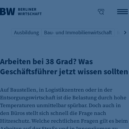
Ausbildung
Bau- und Immobilienwirtschaft
Indus
HITZESCHUTZ IN UNTERNEHMEN
Übersicht Schlagwort
Übersicht Schlagwort
Übers
enü überspringen
Arbeiten bei 38 Grad? Was
Geschäftsführer jetzt wissen sollten
Auf Baustellen, in Logistikzentren oder in der
Entsorgungswirtschaft ist die Belastung durch hohe
Temperaturen unmittelbar spürbar. Doch auch in
den Büros stellt sich schnell die Frage nach
Hitzeschutz. Welche rechtlichen Fragen gilt es beim
Arbeiten auf der Straße und in Innenräumen zu