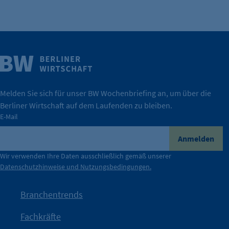
Weitere Infos
Wirtschaft.
IHK Berlin. Offizieller Unterstützer der Berliner
Melden Sie sich für unser BW Wochenbriefing an, um über die
Berliner Wirtschaft auf dem Laufenden zu bleiben.
tatsächlich unterstützt.
E-Mail
konkret bedeutet – und wie die IHK Berlin Unternehmen
Durch ihre Perspektiven wird deutlich, was der Claim
Anmelden
der Berliner Wirtschaft.
Wir verwenden Ihre Daten ausschließlich gemäß unserer
Datenschutzhinweise und Nutzungsbedingungen.
Die Unternehmer stehen stellvertretend für die Vielfalt
mit Haltung.
Branchentrends
Jetzt löst die Kammer diese Frage auf – klar, sichtbar und
Fachkräfte
angestoßen.