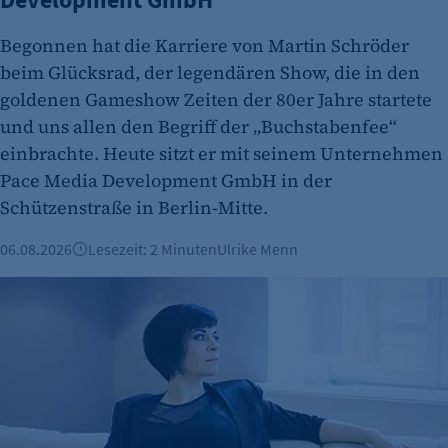
Begonnen hat die Karriere von Martin Schröder
beim Glücksrad, der legendären Show, die in den
etracker Analytics
goldenen Gameshow Zeiten der 80er Jahre startete
und uns allen den Begriff der „Buchstabenfee“
Name:
einbrachte. Heute sitzt er mit seinem Unternehmen
et_oi_v2
Pace Media Development GmbH in der
Anbieter:
Schützenstraße in Berlin-Mitte.
etracker GmbH
06.08.2026
Lesezeit: 2 Minuten
Ulrike Menn
Zweck:
Cookie Erkennung
Mut zur Selbstständigkeit: Tanja Brückners Weg zwischen
Cookie Laufzeit:
2 Jahre
etracker Analytics
Name:
et_allow_cookies