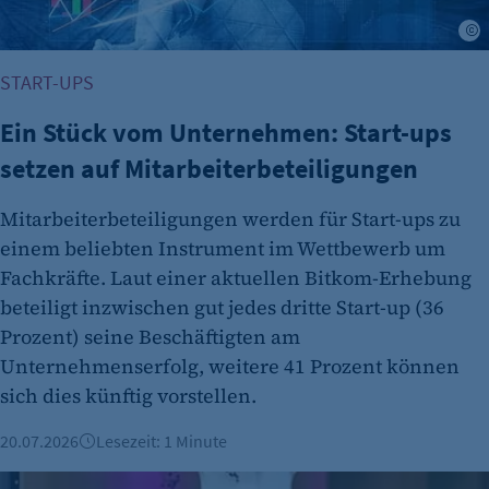
A
START-UPS
Ein Stück vom Unternehmen: Start-ups
setzen auf Mitarbeiterbeteiligungen
Mitarbeiterbeteiligungen werden für Start-ups zu
einem beliebten Instrument im Wettbewerb um
Fachkräfte. Laut einer aktuellen Bitkom-Erhebung
beteiligt inzwischen gut jedes dritte Start-up (36
Prozent) seine Beschäftigten am
Unternehmenserfolg, weitere 41 Prozent können
sich dies künftig vorstellen.
20.07.2026
Lesezeit: 1 Minute
Mut zur KI: Warum Medienkompetenz mehr als ein Buzzwo