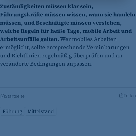
Zuständigkeiten müssen klar sein,
Zweck:
Führungskräfte müssen wissen, wann sie handeln
Opt-In Cookie speichert die Entscheidung des
müssen, und Beschäftigte müssen verstehen,
Besuchers, wenn auf der Seite des Kunden das
Tracking Opt-In ausgespielt wird. Wird auch
welche Regeln für heiße Tage, mobile Arbeit und
für ein eventuelles Opt-Out verwendet.
Arbeitsunfälle gelten.
Wer mobiles Arbeiten
ermöglicht, sollte entsprechende Vereinbarungen
Cookie Laufzeit:
und Richtlinien regelmäßig überprüfen und an
"no" - 50 Jahre "yes" - 480 Tage
veränderte Bedingungen anpassen.
fe_typo_user
Name:
fe_typo_user
Teilen
Startseite
Anbieter:
CMS TYPO3
Führung
Mittelstand
Zweck:
Session-Cookie für die Verwaltung von
Benutzer-Sessions (z. B. bei Login, Umfrage