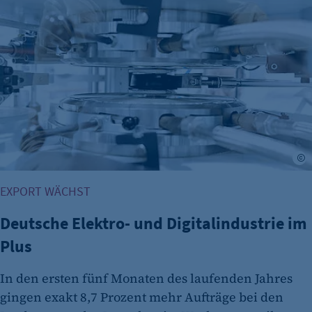
Cookie Laufzeit:
Deutsche Elektro- und Digitalindustrie im Plus
2 Jahre
etracker Analytics
Name:
et_allow_cookies
Anbieter:
etracker GmbH
©
Zweck:
Es erlaubt eTracker Cookies zu setzen.
EXPORT WÄCHST
Cookie Laufzeit:
480 Tage
Deutsche Elektro- und Digitalindustrie im
Plus
etracker Analytics
Name:
In den ersten fünf Monaten des laufenden Jahres
isSdEnabled
gingen exakt 8,7 Prozent mehr Aufträge bei den