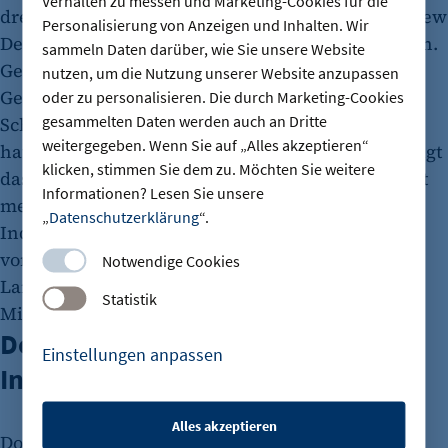
Verhalten zu messen und Marketing-Cookies für die
drei Jahre später ein Vertriebsbüro in Noida bei New
Personalisierung von Anzeigen und Inhalten. Wir
Delhi, weil vor allem im Norden die Kunden sitzen.
sammeln Daten darüber, wie Sie unsere Website
Gerb lagert Maschinen, Gleise, Turbinen und
nutzen, um die Nutzung unserer Website anzupassen
Gebäude elastisch auf Federelemente, um
oder zu personalisieren. Die durch Marketing-Cookies
gesammelten Daten werden auch an Dritte
Schwingungen zu reduzieren. Schon vor 1990
weitergegeben. Wenn Sie auf „Alles akzeptieren“
hatten die Inder bei Gerb bestellt. Heute beschäftigt
klicken, stimmen Sie dem zu. Möchten Sie weitere
das Berliner Traditionsunternehmen mit weltweit
Informationen? Lesen Sie unsere
mehr als 600 Mitarbeitenden 85 Menschen in
„
Datenschutzerklärung
“.
Indien. Die größten Stärken des Landes aus Sicht
von Geschäftsführer Christoph von Waldow: „Das
Notwendige Cookies
Land ist sehr technikaffin, hat gut ausgebildete
Statistik
Mitarbeitende und wächst stark.“
Deutsches Know-How für die
Einstellungen anpassen
Infrastruktur
Alles akzeptieren
Doch mit dem schnellen Wachstum kann die
etracker Sitzungs-Cookie