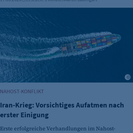
Iran-Krieg: Vorsichtiges Aufatmen nach erster Einigung
A
NAHOST-KONFLIKT
Iran-Krieg: Vorsichtiges Aufatmen nach
erster Einigung
Erste erfolgreiche Verhandlungen im Nahost-