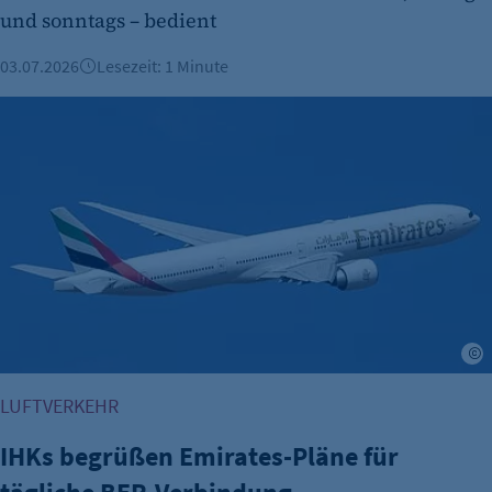
und sonntags – bedient
03.07.2026
Lesezeit: 1 Minute
IHKs begrüßen Emirates-Pläne für tägliche BER-Verbindung
A
LUFTVERKEHR
IHKs begrüßen Emirates-Pläne für