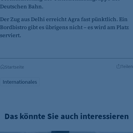
Cookie Laufzeit:
Deutschen Bahn.
1 Jahr
Der Zug aus Delhi erreicht Agra fast pünktlich. Ein
Bordbistro gibt es übrigens nicht – es wird am Platz
serviert.
Teilen
Startseite
etracker Analytics
Name:
Internationales
et_oi_v2
Anbieter:
etracker GmbH
Das könnte Sie auch interessieren
Zweck:
Cookie Erkennung