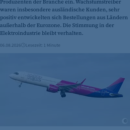
Produzenten der Branche ein. Wachstumstreiber
Anbieter:
etracker GmbH
waren insbesondere ausländische Kunden, sehr
positiv entwickelten sich Bestellungen aus Ländern
Zweck:
außerhalb der Eurozone. Die Stimmung in der
Erkennung, ob bei dem Besucher die
Elektroindustrie bleibt verhalten.
Scrolltiefe gemessen wird.
Cookie Laufzeit:
06.08.2026
Lesezeit: 1 Minute
24 Std.
Wizz Air baut Präsenz am BER aus
A