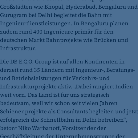
Anbieter:
Großstädten wie Bhopal, Hyderabad, Bengaluru und
CMS TYPO3
Gurugram bei Delhi begleitet die Bahn mit
Zweck:
Ingenieurdienstleistungen. In Bengaluru planen
Session-Cookie für die Verwaltung von
zudem rund 400 Ingenieure primär für den
Benutzer-Sessions (z. B. bei Login, Umfrage
deutschen Markt Bahnprojekte wie Brücken und
oder Formularen). Wird auch bei Caching zur
Infrastruktur.
Identifizierung verwendet.
Die DB E.C.O. Group ist auf allen Kontinenten in
Cookie Laufzeit:
derzeit rund 35 Ländern mit Ingenieur-, Beratungs-
Session
und Betriebsleistungen für Verkehrs- und
Cookie Consent
Infrastrukturprojekte aktiv. „Dabei rangiert Indien
Name:
weit vorn. Das Land ist für uns strategisch
cookie_consent
bedeutsam, weil wir schon seit vielen Jahren
Schienenprojekte als Consultants begleiten und jetzt
Zweck:
erfolgreich die Schnellbahn in Delhi betreiben“,
Dieser Cookie speichert die ausgewählten
betont Niko Warbanoff, Vorsitzender der
Einverständnis-Optionen des Benutzers
Geschäftsleitung der Unternehmensgruppe der