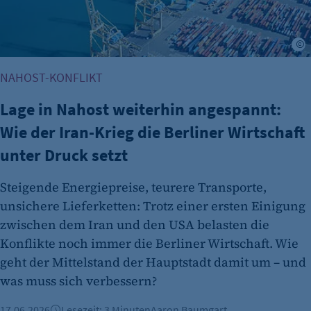
A
NAHOST-KONFLIKT
Lage in Nahost weiterhin angespannt:
Wie der Iran-Krieg die Berliner Wirtschaft
unter Druck setzt
Steigende Energiepreise, teurere Transporte,
unsichere Lieferketten: Trotz einer ersten Einigung
zwischen dem Iran und den USA belasten die
Konflikte noch immer die Berliner Wirtschaft. Wie
geht der Mittelstand der Hauptstadt damit um – und
was muss sich verbessern?
17.06.2026
Lesezeit: 3 Minuten
Aaron Baumgart