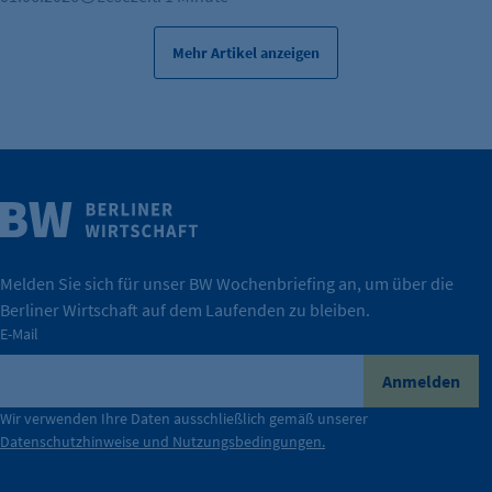
Mehr Artikel anzeigen
Weitere Infos
Wirtschaft.
IHK Berlin. Offizieller Unterstützer der Berliner
Melden Sie sich für unser BW Wochenbriefing an, um über die
Berliner Wirtschaft auf dem Laufenden zu bleiben.
tatsächlich unterstützt.
E-Mail
konkret bedeutet – und wie die IHK Berlin Unternehmen
Durch ihre Perspektiven wird deutlich, was der Claim
Anmelden
der Berliner Wirtschaft.
Wir verwenden Ihre Daten ausschließlich gemäß unserer
Datenschutzhinweise und Nutzungsbedingungen.
Die Unternehmer stehen stellvertretend für die Vielfalt