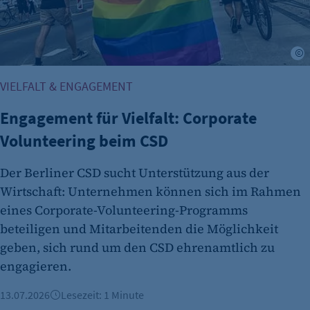
Benutzer-Sessions (z. B. bei Login, Umfrage
oder Formularen). Wird auch bei Caching zur
Identifizierung verwendet.
A
Cookie Laufzeit:
VIELFALT & ENGAGEMENT
Session
Engagement für Vielfalt: Corporate
Cookie Consent
Volunteering beim CSD
Name:
cookie_consent
Der Berliner CSD sucht Unterstützung aus der
Zweck:
Wirtschaft: Unternehmen können sich im Rahmen
Dieser Cookie speichert die ausgewählten
eines Corporate-Volunteering-Programms
Einverständnis-Optionen des Benutzers
beteiligen und Mitarbeitenden die Möglichkeit
geben, sich rund um den CSD ehrenamtlich zu
Cookie Laufzeit:
1 Jahr
engagieren.
13.07.2026
Lesezeit: 1 Minute