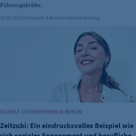
Führungskräfte.
16.06.2026
Lesezeit: 3 Minuten
Sabrina Benning
Zeitzubi: Ein eindrucksvolles Beispiel wie sich soziales E
Z
SOZIALE UNTERNEHMEN IN BERLIN
Zeitzubi: Ein eindrucksvolles Beispiel wie
sich soziales Engagement und berufliche