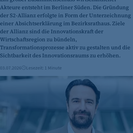
Name:
Akteure entsteht im Berliner Süden. Die Gründung
et_allow_cookies
der S2-Allianz erfolgte in Form der Unterzeichnung
Anbieter:
einer Absichtserklärung im Bezirksrathaus. Ziele
etracker GmbH
der Allianz sind die Innovationskraft der
Wirtschaftsregion zu bündeln,
Zweck:
Es erlaubt eTracker Cookies zu setzen.
Transformationsprozesse aktiv zu gestalten und die
Sichtbarkeit des Innovationsraums zu erhöhen.
Cookie Laufzeit:
480 Tage
03.07.2026
Lesezeit: 1 Minute
etracker Analytics
Vorgestellt: Robert Rückel, Deutsches Spionagemuseum
Name:
isSdEnabled
Anbieter:
etracker GmbH
Zweck:
Erkennung, ob bei dem Besucher die