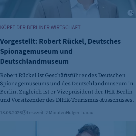
Scrolltiefe gemessen wird.
I
Cookie Laufzeit:
24 Std.
KÖPFE DER BERLINER WIRTSCHAFT
Vorgestellt: Robert Rückel, Deutsches
Spionagemuseum und
Deutschlandmuseum
Robert Rückel ist Geschäftsführer des Deutschen
Spionagemuseums und des Deutschlandmuseum in
Berlin. Zugleich ist er Vizepräsident der IHK Berlin
und Vorsitzender des DIHK-Tourismus-Ausschusses.
18.06.2026
Lesezeit: 2 Minuten
Holger Lunau
Arbeiten mit Autismus: auticon stärkt Neuroinklusion – und