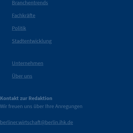
mit Haltung.
Branchentrends
Jetzt löst die Kammer diese Frage auf – klar, sichtbar und
Fachkräfte
angestoßen.
Politik
IHK?“
wurde bewusst Neugier geweckt und Gespräche
Kampagne der IHK Berlin in die nächste Stufe. Mit
„WTF is
Stadtentwicklung
Nach einer aufmerksamkeitsstarken Teaserphase geht die
IHK Berlin. Offizieller Unterstützer der Berliner Wirtschaft.
Unternehmen
Über uns
Kontakt zur Redaktion
Wir freuen uns über Ihre Anregungen
berliner.wirtschaft@berlin.ihk.de