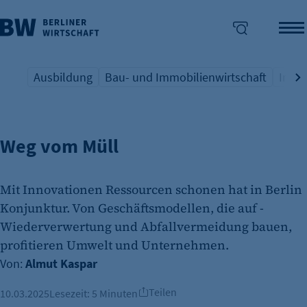
Ausbildung
Bau- und Immobilienwirtschaft
Indus
KREISLAUFWIRTSCHAFT
Übersicht Schlagwort
Übersicht Schlagwort
Übers
enü überspringen
Weg vom Müll
Mit Innovationen Ressourcen schonen hat in Berlin
Konjunktur. Von Geschäftsmodellen, die auf ­
Wiederverwertung und ­Abfallvermeidung bauen,
profitieren Umwelt und Unternehmen.
Von:
Almut Kaspar
Teilen
10.03.2025
Lesezeit:
5 Minuten