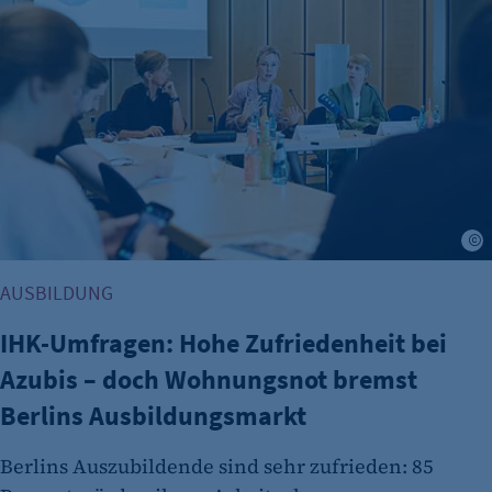
Name:
cookie_consent
Zweck:
Dieser Cookie speichert die ausgewählten
Einverständnis-Optionen des Benutzers
Cookie Laufzeit:
1 Jahr
J
AUSBILDUNG
IHK-Umfragen: Hohe Zufriedenheit bei
Azubis – doch Wohnungsnot bremst
Berlins Ausbildungsmarkt
etracker Analytics
Berlins Auszubildende sind sehr zufrieden: 85
Name: