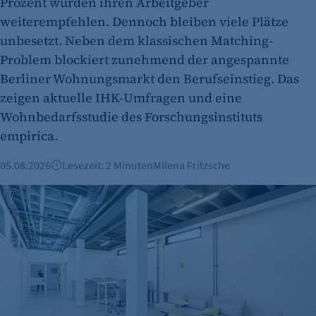
Prozent würden ihren Arbeitgeber
et_oi_v2
weiterempfehlen. Dennoch bleiben viele Plätze
Anbieter:
unbesetzt. Neben dem klassischen Matching-
etracker GmbH
Problem blockiert zunehmend der angespannte
Zweck:
Berliner Wohnungsmarkt den Berufseinstieg. Das
Cookie Erkennung
zeigen aktuelle IHK-Umfragen und eine
Wohnbedarfsstudie des Forschungsinstituts
Cookie Laufzeit:
empirica.
2 Jahre
etracker Analytics
05.08.2026
Lesezeit: 2 Minuten
Milena Fritzsche
Name:
Büroimmobilien Berlin: Starkes Wachstum im ersten Halbj
et_allow_cookies
Anbieter:
etracker GmbH
Zweck:
Es erlaubt eTracker Cookies zu setzen.