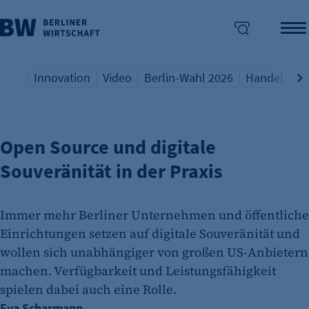
Innovation
Video
Berlin-Wahl 2026
Handel
Qu
SCHWERPUNKTTHEMA CYBERSICHERHEIT
Übersicht Schlagwort
Übersicht Schlagwort
Übersicht Schlagwort
Übersicht S
Üb
enü überspringen
Open Source und digitale
Souveränität in der Praxis
Immer mehr Berliner Unternehmen und öffentliche
Einrichtungen setzen auf digitale Souveränität und
wollen sich unabhängiger von großen US-Anbietern
machen. Verfügbarkeit und Leistungsfähigkeit
spielen dabei auch eine Rolle.
Eva Scharmann