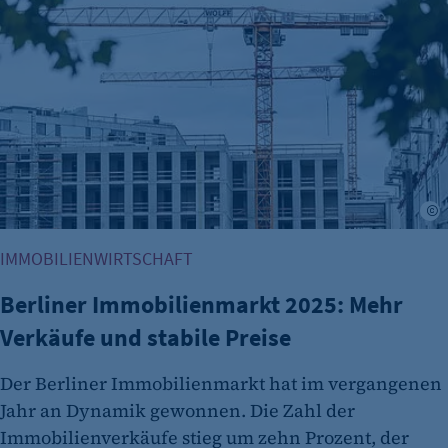
A
IMMOBILIENWIRTSCHAFT
Berliner Immobilienmarkt 2025: Mehr
Verkäufe und stabile Preise
Der Berliner Immobilienmarkt hat im vergangenen
Jahr an Dynamik gewonnen. Die Zahl der
Immobilienverkäufe stieg um zehn Prozent, der