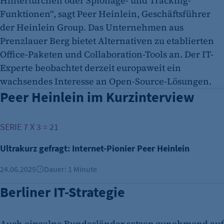
Hintertürchen oder Spionage- und Tracking-
Funktionen“, sagt Peer Heinlein, Geschäftsführer
der Heinlein Group. Das Unternehmen aus
Prenzlauer Berg bietet Alternativen zu etablierten
Office-Paketen und Collaboration-Tools an. Der IT-
Experte beobachtet derzeit europaweit ein
wachsendes Interesse an Open-Source-Lösungen.
Peer Heinlein im Kurzinterview
Ultrakurz gefragt: Internet-Pionier Peer Heinlein
SERIE 7 X 3 = 21
Ultrakurz gefragt: Internet-Pionier Peer Heinlein
24.06.2025
Dauer: 1 Minute
Berliner IT-Strategie
Auch einzelne Bundesländer setzen zunehmend auf