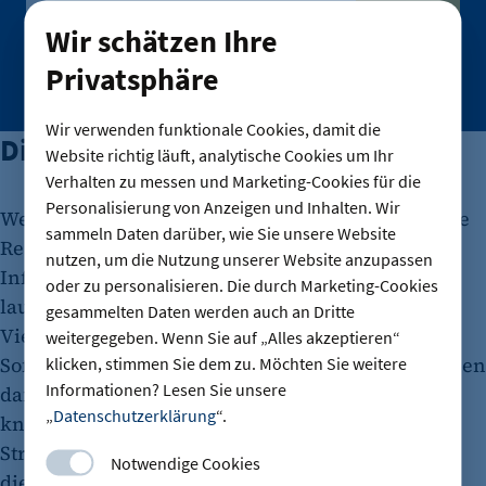
Anmelden
Wir schätzen Ihre
Wir verwenden Ihre Daten ausschließlich gemäß unserer
Privatsphäre
Datenschutzhinweise und Nutzungsbedingungen.
Wir verwenden funktionale Cookies, damit die
Die Zukunft ist vielfältiger
Website richtig läuft, analytische Cookies um Ihr
Verhalten zu messen und Marketing-Cookies für die
Personalisierung von Anzeigen und Inhalten. Wir
Werden in Berlin künftig Open Source und digitale
sammeln Daten darüber, wie Sie unsere Website
Resilienz, also unabhängige und krisenfeste IT-
nutzen, um die Nutzung unserer Website anzupassen
Infrastrukturen, vorherrschen? Immerhin nutzen
oder zu personalisieren. Die durch Marketing-Cookies
laut der Umfrage der IHK Berlin bereits etwa drei
gesammelten Daten werden auch an Dritte
Viertel der Berliner Unternehmen Open-Source-
weitergegeben. Wenn Sie auf „Alles akzeptieren“
Software (OSS) im Geschäftsalltag. Allerdings stehen
klicken, stimmen Sie dem zu. Möchten Sie weitere
Informationen? Lesen Sie unsere
dafür noch Hürden wie fehlende Fachkräfte,
„
Datenschutzerklärung
“.
knappe Budgets und der Widerstand etablierter
Strukturen im Weg. DanLahiri Agboli erwartet für
Notwendige Cookies
die Zukunft eher „kombinierte Lösungen und