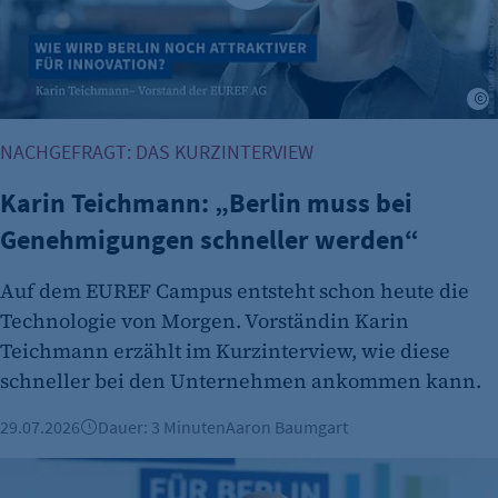
K
NACHGEFRAGT: DAS KURZINTERVIEW
Karin Teichmann: „Berlin muss bei
Genehmigungen schneller werden“
Auf dem EUREF Campus entsteht schon heute die
Technologie von Morgen. Vorständin Karin
Teichmann erzählt im Kurzinterview, wie diese
schneller bei den Unternehmen ankommen kann.
29.07.2026
Dauer: 3 Minuten
Aaron Baumgart
IHK-Präsident im Interview: "Die Empörung ist weiterhin gr