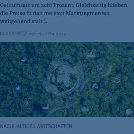
Geldumsatz um acht Prozent. Gleichzeitig blieben
die Preise in den meisten Marktsegmenten
weitgehend stabil.
04.08.2026
Lesezeit: 1 Minuten
ESG & Nachhaltigkeit: Was die neuen Vorgaben für Berline
K
NACHHALTIGES WIRTSCHAFTEN