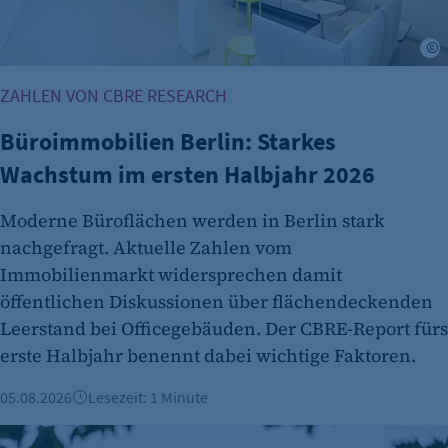
Cookie Laufzeit:
480 Tage
©
etracker Analytics
ZAHLEN VON CBRE RESEARCH
Name:
isSdEnabled
Büroimmobilien Berlin: Starkes
Wachstum im ersten Halbjahr 2026
Anbieter:
etracker GmbH
Moderne Büroflächen werden in Berlin stark
Zweck:
nachgefragt. Aktuelle Zahlen vom
Erkennung, ob bei dem Besucher die
Immobilienmarkt widersprechen damit
Scrolltiefe gemessen wird.
öffentlichen Diskussionen über flächendeckenden
Cookie Laufzeit:
Leerstand bei Officegebäuden. Der CBRE-Report fürs
24 Std.
erste Halbjahr benennt dabei wichtige Faktoren.
05.08.2026
Lesezeit: 1 Minute
Berliner Immobilienmarkt 2025: Mehr Verkäufe und stabile 