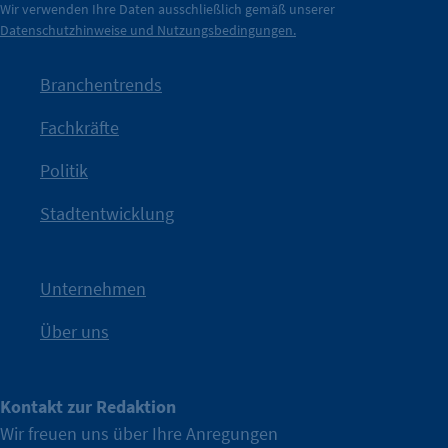
der Berliner Wirtschaft.
Wir verwenden Ihre Daten ausschließlich gemäß unserer
Datenschutzhinweise und Nutzungsbedingungen.
Die Unternehmer stehen stellvertretend für die Vielfalt
mit Haltung.
Branchentrends
Jetzt löst die Kammer diese Frage auf – klar, sichtbar und
Fachkräfte
angestoßen.
Politik
IHK?“
wurde bewusst Neugier geweckt und Gespräche
Kampagne der IHK Berlin in die nächste Stufe. Mit
„WTF is
Stadtentwicklung
Nach einer aufmerksamkeitsstarken Teaserphase geht die
IHK Berlin. Offizieller Unterstützer der Berliner Wirtschaft.
Unternehmen
Über uns
Kontakt zur Redaktion
Wir freuen uns über Ihre Anregungen