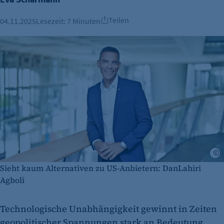
Teilen
04.11.2025
Lesezeit:
7 Minuten
©
Sieht kaum Alternativen zu US-Anbietern: DanLahiri
Agboli
Technologische Unabhängigkeit gewinnt in Zeiten
geopolitischer Spannungen stark an Bedeutung.