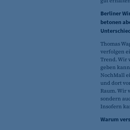
gut erhalte
Berliner Wi
betonen abe
Unterschie
Thomas Wag
verfolgen e
Trend. Wir 
geben kann 
NochMall e
und dort v
Raum. Wir w
sondern auc
Insofern ka
Warum verst