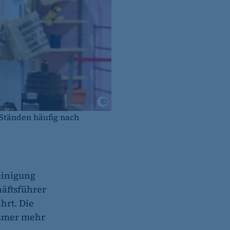
Amin Akhtar
Ständen häufig nach
einigung
häftsführer
hrt. Die
immer mehr