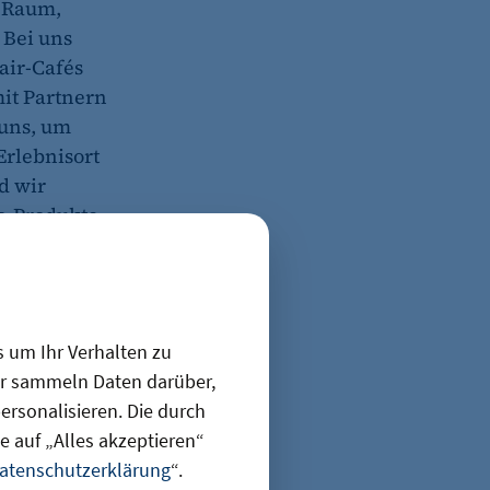
n Raum,
 Bei uns
air-Cafés
it Partnern
 uns, um
Erlebnisort
d wir
o-Produkte
em Thema
s um Ihr Verhalten zu
in unserem
ir sammeln Daten darüber,
lsweise eine
rsonalisieren. Die durch
e – aus
 auf „Alles akzeptieren“
 um
atenschutzerklärung
“.
idung. Wir