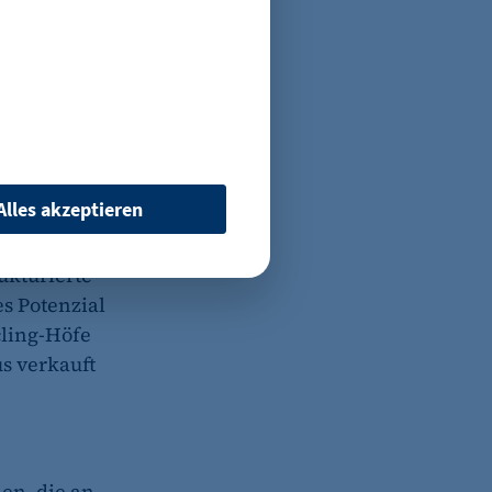
n dass es
hrer-Kollege
hr aktiv vom
Alles akzeptieren
aben aber
 Strukturen
ukturierte
es Potenzial
cling-Höfe
s verkauft
 wenn auf der Seite des
ür ein eventuelles Opt-
en, die an