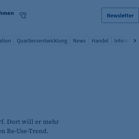
ehmen
Newsletter
ation
Quartiersentwicklung
News
Handel
Interview
lagwort
icht Schlagwort
Übersicht Schlagwort
Übersicht Schlagwort
Übersicht Schlagwo
Übersicht
. Dort will er mehr
den Re-Use-Trend.