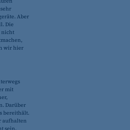
aufen
 sehr
geräte. Aber
l. Die
 nicht
itmachen,
 wir hier
nterwegs
er mit
er,
en. Darüber
 bereithält.
r aufhalten
t sein.