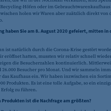
ei Recycling-Höfen oder im Gebrauchtwarenkaufhau
fe_typo_user
wischen holen wir Waren aber zuätzlich direkt von 
b.
CMS TYPO3
Session-Cookie für die Verwaltung von Benutzer-Sessions 
ng haben Sie am 8. August 2020 gefeiert, mitten in 
oder Formularen). Wird auch bei Caching zur Identifizie
Session
nn ist natürlich durch die Corona-Krise gestört word
 eröffnet hatten, mussten wir relativ schnell wieder
steigen die Besucherzahlen kontinuierlich. Mittlerw
cookie_consent
nd 26.000 Besucher pro Monat. Und wir sammeln im
Dieser Cookie speichert die ausgewählten Einverständni
 das Kaufhaus ein. Wir haben inzwischen ein Sorti
00 Produkten. Es ist eine tolle Aufgabe, so ein einzig
1 Jahr
 Erfolg zu führen.
 Produkten ist die Nachfrage am größten?