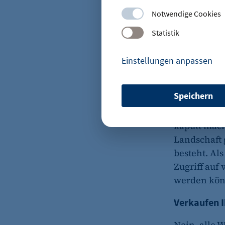
wollen zeig
Notwendige Cookies
sich lohnt,
Statistik
Wie ist die
Einstellungen anpassen
Die Idee da
Frieder Söl
Speichern
BSR-Vorstan
etracker Sitzungs-Cookie
zunächst ei
kaputt mach
Name:
Landschaft g
Anbieter:
besteht. Al
Zugriff auf
Zweck:
werden kön
Verkaufen I
Cookie Laufzeit:
Nein, alle 