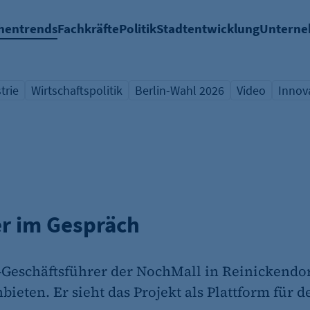
hentrends
Fachkräfte
Politik
Stadtentwicklung
Untern
trie
Wirtschaftspolitik
Berlin-Wahl 2026
Video
Innov
icht Schlagwort
Übersicht Schlagwort
Übersicht Schlagwort
Übersicht Sch
Übers
r im Gespräch
Geschäftsführer der NochMall in Reinickendorf
ieten. Er sieht das Projekt als Plattform für 