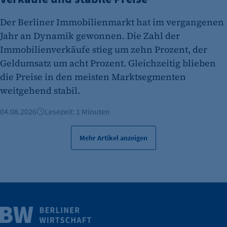
Zweck:
Der Berliner Immobilienmarkt hat im vergangenen
Es erlaubt eTracker Cookies zu setzen.
Jahr an Dynamik gewonnen. Die Zahl der
Cookie Laufzeit:
Immobilienverkäufe stieg um zehn Prozent, der
480 Tage
Geldumsatz um acht Prozent. Gleichzeitig blieben
etracker Analytics
die Preise in den meisten Marktsegmenten
weitgehend stabil.
Name:
isSdEnabled
04.08.2026
Lesezeit: 1 Minuten
Anbieter:
etracker GmbH
Mehr Artikel anzeigen
Zweck:
Erkennung, ob bei dem Besucher die
Scrolltiefe gemessen wird.
Cookie Laufzeit:
Weitere Infos
24 Std.
Wirtschaft.