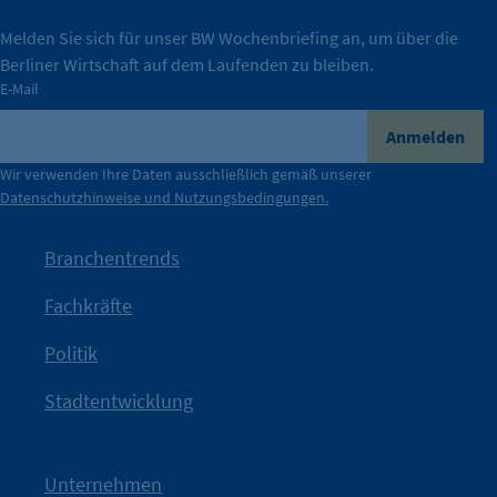
IHK Berlin. Offizieller Unterstützer der Berliner
Melden Sie sich für unser BW Wochenbriefing an, um über die
Berliner Wirtschaft auf dem Laufenden zu bleiben.
tatsächlich unterstützt.
E-Mail
konkret bedeutet – und wie die IHK Berlin Unternehmen
Durch ihre Perspektiven wird deutlich, was der Claim
Anmelden
der Berliner Wirtschaft.
Wir verwenden Ihre Daten ausschließlich gemäß unserer
Datenschutzhinweise und Nutzungsbedingungen.
Die Unternehmer stehen stellvertretend für die Vielfalt
mit Haltung.
Branchentrends
Jetzt löst die Kammer diese Frage auf – klar, sichtbar und
Fachkräfte
angestoßen.
Politik
IHK?“
wurde bewusst Neugier geweckt und Gespräche
Kampagne der IHK Berlin in die nächste Stufe. Mit
„WTF is
Stadtentwicklung
Nach einer aufmerksamkeitsstarken Teaserphase geht die
IHK Berlin. Offizieller Unterstützer der Berliner Wirtschaft.
Unternehmen