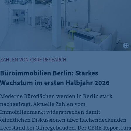
Session
Cookie Consent
Name:
cookie_consent
©
Zweck:
Dieser Cookie speichert die ausgewählten
ZAHLEN VON CBRE RESEARCH
Einverständnis-Optionen des Benutzers
Büroimmobilien Berlin: Starkes
Cookie Laufzeit:
1 Jahr
Wachstum im ersten Halbjahr 2026
Moderne Büroflächen werden in Berlin stark
nachgefragt. Aktuelle Zahlen vom
Immobilienmarkt widersprechen damit
öffentlichen Diskussionen über flächendeckenden
Leerstand bei Officegebäuden. Der CBRE-Report fürs