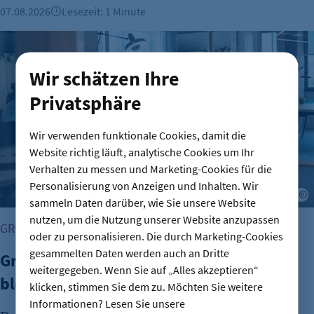
07.08.2026
Lesezeit: 1 Minute
Gründungszahlen steigen, Bürokratie bleibt größte Hürde
Wir schätzen Ihre
Privatsphäre
Wir verwenden funktionale Cookies, damit die
Website richtig läuft, analytische Cookies um Ihr
Verhalten zu messen und Marketing-Cookies für die
Personalisierung von Anzeigen und Inhalten. Wir
A
sammeln Daten darüber, wie Sie unsere Website
nutzen, um die Nutzung unserer Website anzupassen
GRÜNDUNG
oder zu personalisieren. Die durch Marketing-Cookies
gesammelten Daten werden auch an Dritte
Gründungszahlen steigen, Bürokratie
weitergegeben. Wenn Sie auf „Alles akzeptieren“
bleibt größte Hürde
klicken, stimmen Sie dem zu. Möchten Sie weitere
Informationen? Lesen Sie unsere