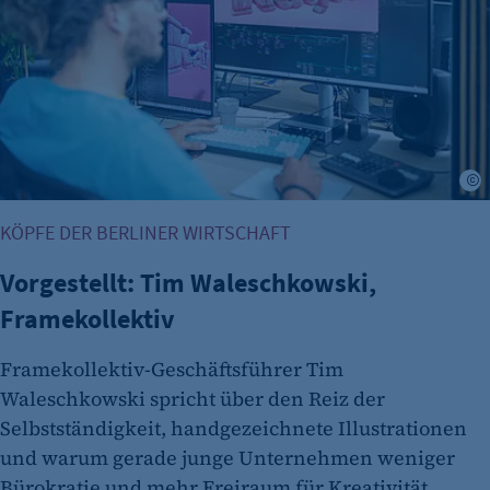
Cookie Laufzeit:
480 Tage
etracker Analytics
Name:
isSdEnabled
F
Anbieter:
etracker GmbH
KÖPFE DER BERLINER WIRTSCHAFT
Zweck:
Vorgestellt: Tim Waleschkowski,
Erkennung, ob bei dem Besucher die
Scrolltiefe gemessen wird.
Framekollektiv
Cookie Laufzeit:
Framekollektiv-Geschäftsführer Tim
24 Std.
Waleschkowski spricht über den Reiz der
Selbstständigkeit, handgezeichnete Illustrationen
und warum gerade junge Unternehmen weniger
Bürokratie und mehr Freiraum für Kreativität