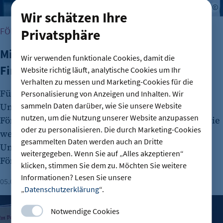
A
Wir schätzen Ihre
FÖRDERUNG & FINANZIERUNG
Privatsphäre
Mittel und Wege für Förderungen und
Wir verwenden funktionale Cookies, damit die
Finanzierungen
Website richtig läuft, analytische Cookies um Ihr
Verhalten zu messen und Marketing-Cookies für die
Für jede Wachstumsphase und fast jedes
Personalisierung von Anzeigen und Inhalten. Wir
sammeln Daten darüber, wie Sie unsere Website
Unternehmensvorhaben gibt es die passende
nutzen, um die Nutzung unserer Website anzupassen
Förderung oder Finanzierung. Die IHK Berlin sowie
oder zu personalisieren. Die durch Marketing-Cookies
weitere Anlaufstellen und Beratungen helfen
gesammelten Daten werden auch an Dritte
Unternehmen dabei, sich im komplexen
weitergegeben. Wenn Sie auf „Alles akzeptieren“
Fördersystem zurechtzufinden.
klicken, stimmen Sie dem zu. Möchten Sie weitere
Informationen? Lesen Sie unsere
05.08.2026
Lesezeit: 4 Minuten
Jens Bartels
„
Datenschutzerklärung
“.
Vorgestellt: Marianna Hillmer, Reisedepeschen
Notwendige Cookies