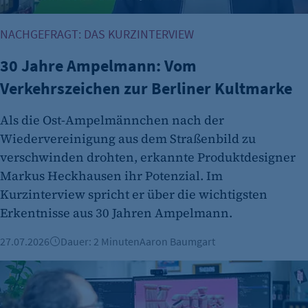
et_oi_v2
Anbieter:
NACHGEFRAGT: DAS KURZINTERVIEW
etracker GmbH
30 Jahre Ampelmann: Vom
Zweck:
Verkehrszeichen zur Berliner Kultmarke
Cookie Erkennung
Cookie Laufzeit:
Als die Ost-Ampelmännchen nach der
2 Jahre
Wiedervereinigung aus dem Straßenbild zu
verschwinden drohten, erkannte Produktdesigner
etracker Analytics
Markus Heckhausen ihr Potenzial. Im
Name:
Kurzinterview spricht er über die wichtigsten
et_allow_cookies
Erkentnisse aus 30 Jahren Ampelmann.
Anbieter:
27.07.2026
Dauer: 2 Minuten
Aaron Baumgart
etracker GmbH
Vorgestellt: Tim Waleschkowski, Framekollektiv
Zweck:
Es erlaubt eTracker Cookies zu setzen.