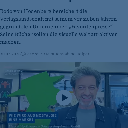
Name:
Bodo von Hodenberg bereichert die
cookie_consent
Verlagslandschaft mit seinem vor sieben Jahren
Zweck:
gegründeten Unternehmen „Favoritenpresse“.
Dieser Cookie speichert die ausgewählten
Seine Bücher sollen die visuelle Welt attraktiver
Einverständnis-Optionen des Benutzers
machen.
Cookie Laufzeit:
30.07.2026
Lesezeit: 3 Minuten
Sabine Hölper
1 Jahr
30 Jahre Ampelmann: Vom Verkehrszeichen zur Berliner K
etracker Analytics
Name: