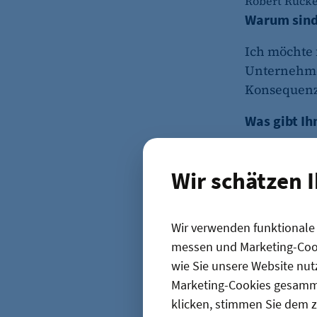
Robert Rück
Warum sind
Ich möchte 
Unternehmer
Konsequenz
Was gibt Ih
Ich habe d
Dienstleist
Wir schätzen 
streifen un
Und was ner
Wir verwenden funktionale C
messen und Marketing-Cook
Bürokratie 
wie Sie unsere Website nut
wertvolle Ze
Marketing-Cookies gesamme
Besuchererl
klicken, stimmen Sie dem z