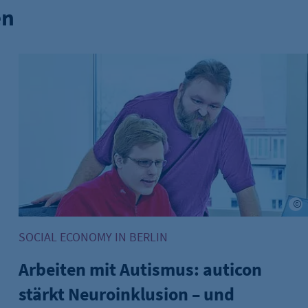
en
liner Süden gründen Allianz
Arbeiten mit Autismus: auticon stärkt Neuroinklusion – 
ids Sven Gramer
A
SOCIAL ECONOMY IN BERLIN
Arbeiten mit Autismus: auticon
stärkt Neuroinklusion – und