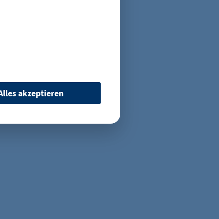
er zurück in
e
Alles akzeptieren
 wenn auf der Seite des
ür ein eventuelles Opt-