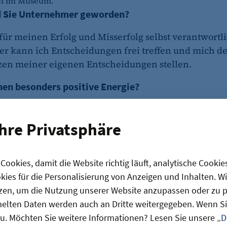
el im Museum.
 Sie Unternehmer geworden?
für meinen Erfolg und Misserfolg selbst verantwortli
 kann ich Entscheidungen frei treffen und mich d
en meiner eigenen Entscheidungen stellen.
nen besonders positive Energie?
as große Glück, dass ich meine Kunden beim Konsum
ung beobachten kann. Ich liebe es, durch die Ausstel
Ihre Privatsphäre
d die Freude in den Augen der Besucher zu sehen.
vt Sie?
ookies, damit die Website richtig läuft, analytische Cookie
ies für die Personalisierung von Anzeigen und Inhalten. W
ärgert mich: Unzählige Prüf- und Berichtspflichten, 
zen, um die Nutzung unserer Website anzupassen oder zu pe
it kosten, die ich lieber in die Optimierung des
lten Daten werden auch an Dritte weitergegeben. Wenn Sie
ebnisses stecken möchte.
u. Möchten Sie weitere Informationen? Lesen Sie unsere „
D