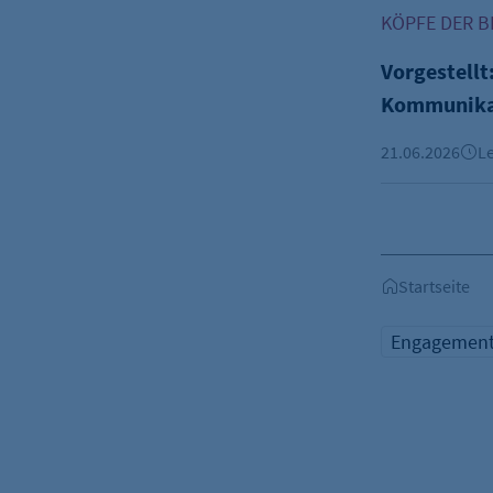
Vorgestellt:
fe_typo_user
KÖPFE DER B
Name:
Vorgestellt
Anbieter:
Kommunika
Zweck:
21.06.2026
Le
Cookie Laufzeit:
Cookie Consent
Name:
Startseite
Zweck:
Engagemen
Cookie Laufzeit: