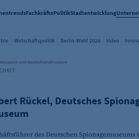
hentrends
Fachkräfte
Politik
Stadtentwicklung
Untern
trie
Wirtschaftspolitik
Berlin-Wahl 2026
Video
Innov
icht Schlagwort
Übersicht Schlagwort
Übersicht Schlagwort
Übersicht Sch
Übers
onagemuseum und Deutschlandmuseum
SCHAFT
Robert Rückel, Deutsches Spio
museum
chäftsführer des Deutschen Spionagemuseums 