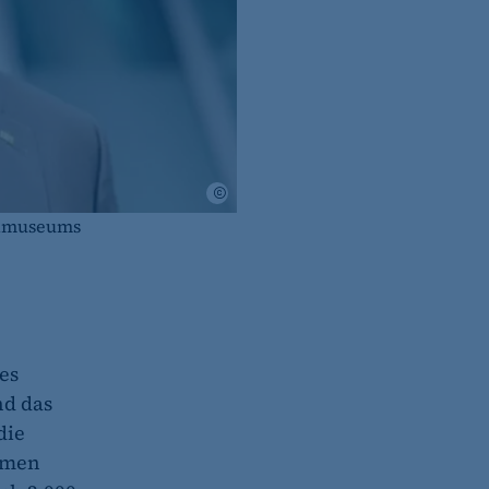
IHK Berlin
ndmuseums
es
nd das
die
ehmen