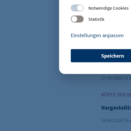
Und gibt es
Notwendige Cookies
Die Einnahm
Statistik
den Tourism
Anbindung B
Einstellungen anpassen
Tourismusw
Vorgestellt: 
KÖPFE DER B
Speichern
etracker Sitzungs-Cookie
Vorgestellt
Name:
27.06.2026
Le
Anbieter:
Vorgestellt:
KÖPFE DER B
Zweck:
Vorgestellt
24.06.2026
Le
Cookie Laufzeit: