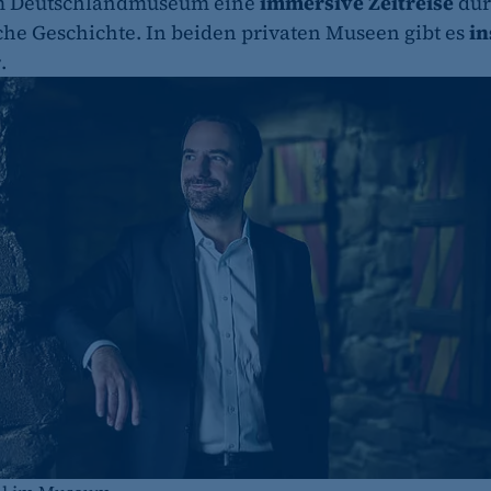
m Deutschlandmuseum eine
immersive Zeitreise
dur
che Geschichte. In beiden privaten Museen gibt es
in
r
.