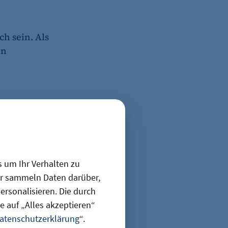
ch sein. Als
en
 meiner
lung zu
s um Ihr Verhalten zu
ir sammeln Daten darüber,
die
rsonalisieren. Die durch
 auf „Alles akzeptieren“
atenschutzerklärung
“.