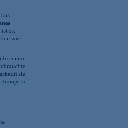
 Das
enes
ist es,
chen wie
 führenden
gebrauchte
erkauft sie
dimops.de
.
te