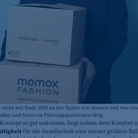
fe_typo_user
CMS TYPO3
Session-Cookie für die Verwaltung von Benutzer-Sessions 
oder Formularen). Wird auch bei Caching zur Identifizie
Session
cookie_consent
Dieser Cookie speichert die ausgewählten Einverständni
1 Jahr
e steht seit Ende 2025 an der Spitze von Momox und war zu
eBay und Strato in Führungspositionen tätig
 Konzept so gut ankommt, liegt neben dem Komfort a
ltigkeit
für die Gesellschaft eine immer größere Roll