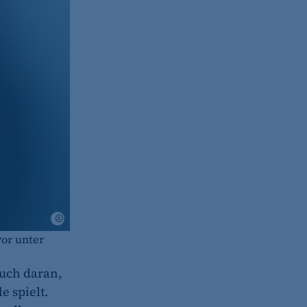
(z. B. bei Login, Umfrage
rung verwendet.
s-Optionen des Benutzers
Momox
vor unter
uch daran,
e spielt.