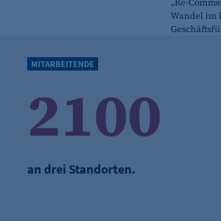
„Re-Commerc
Wandel im 
etracker Analytics
Geschäftsfü
Name:
Anbieter:
MITARBEITENDE
Zweck:
2100
Cookie Laufzeit:
etracker Analytics
Name:
Anbieter:
an drei Standorten.
Zweck:
Cookie Laufzeit:
etracker Analytics