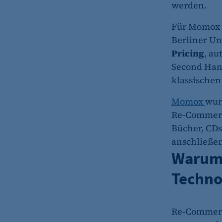
werden.
Für Momox w
Berliner Un
Pricing
, au
Second Hand
klassischen
Momox
wur
Re-Commerc
Bücher, CDs
anschließen
Warum
Techno
Re-Commerce