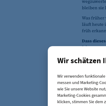
wegzuwerfen
bleiben sie
Was früher 
läuft heute
früh erkann
Dass dieses
Jahresumsat
er sich 202
Wir schätzen 
Momox 2025
Millionen E
gestiegen.
Wir verwenden funktionale C
„
Re-Commerce
messen und Marketing-Cook
wie Sie unsere Website nut
strukturell
Marketing-Cookies gesamme
Claudia Frese
klicken, stimmen Sie dem z