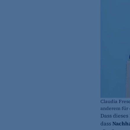
fe_typo_user
Name:
Anbieter:
Zweck:
Cookie Laufzeit:
Cookie Consent
Name:
Zweck:
Cookie Laufzeit:
Claudia Fres
anderem für 
Dass dieses
dass
Nachha