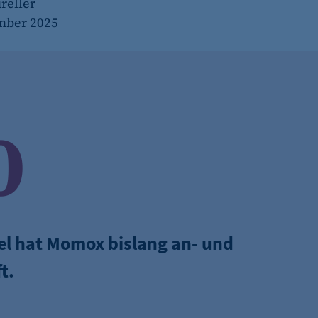
reller
ember 2025
0
kel hat Momox bislang an- und
t.