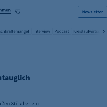
ehmen
Newsletter
achkräftemangel
Interview
Podcast
Kreislaufwirtschaft
bersicht Schlagwort
Übersicht Schlagwort
Übersicht Schlagwort
Übersicht Schlagw
tauglich
ßen Stil aber ein