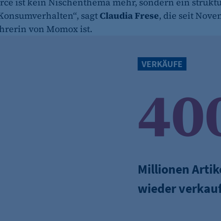
e ist kein Nischenthema mehr, sondern ein struktu
Konsumverhalten“, sagt
Claudia Frese
, die seit Nov
hrerin von Momox ist.
et_oi_v2
etracker GmbH
VERKÄUFE
Cookie Erkennung
40
2 Jahre
et_allow_cookies
etracker GmbH
Millionen Arti
Es erlaubt eTracker Cookies zu setzen.
wieder verkauf
480 Tage