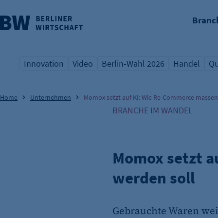
Branc
nü überspringen
Innovation
Video
Berlin-Wahl 2026
Handel
Qu
Übersicht Schlagwort
Übersicht Schlagwort
Übersicht Schlagwort
Übersicht S
Üb
Home
Unternehmen
Momox setzt auf KI: Wie Re-Commerce massent
BRANCHE IM WANDEL
Momox setzt a
werden soll
Gebrauchte Waren weit