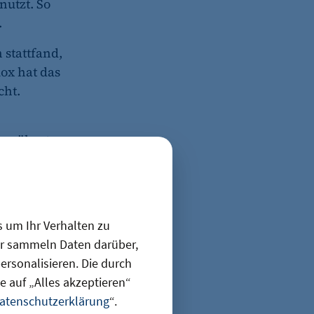
utzt. So
.
stattfand,
ox hat das
cht.
, näherte
rzielte
3,5
rozent
s um Ihr Verhalten zu
ndern ein
ir sammeln Daten darüber,
rsonalisieren. Die durch
 auf „Alles akzeptieren“
atenschutzerklärung
“.