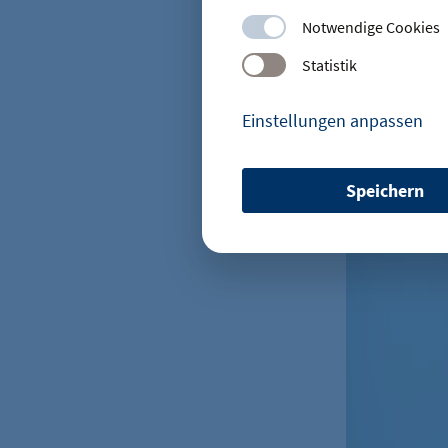
CEO von Momox
Anders als
Notwendige Cookies
und Kunden 
Statistik
gesamten Pr
Weiterverka
Einstellungen anpassen
oder Preise
Speichern
etracker Sitzungs-Cookie
Name:
Anbieter:
Zweck:
Cookie Laufzeit: