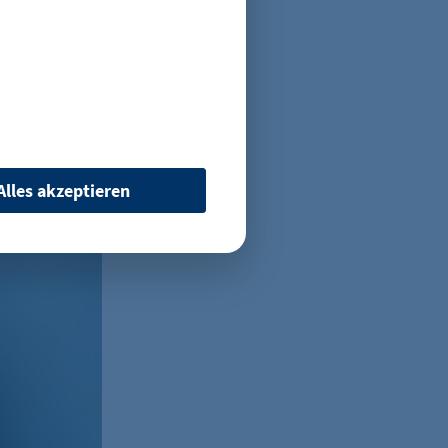
 Kundinnen
Momox den
zum
n erstellen
Alles akzeptieren
 wenn auf der Seite des
ür ein eventuelles Opt-