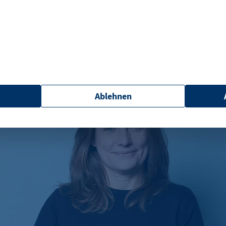
 bei klassischen Secondhand-Plattformen verkaufen
ihre Artikel nicht selbst. Stattdessen übernimmt 
ozess – vom Ankauf über die
Qualitätsprüfung
bis 
uf. Verkäufer erhalten ihr Geld direkt, ohne Anzeige
 verhandeln zu müssen.
Ablehnen
et_oi_v2
etracker GmbH
Opt-In Cookie speichert die Entscheidung des Besuchers,
Kunden das Tracking Opt-In ausgespielt wird. Wird auch f
Out verwendet.
"no" - 50 Jahre "yes" - 480 Tage