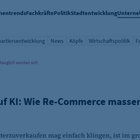
hentrends
Fachkräfte
Politik
Stadtentwicklung
Untern
artiersentwicklung
News
Köpfe
Wirtschaftspolitik
F
chlagwort
ersicht Schlagwort
Übersicht Schlagwort
Übersicht Schlagwort
Übersicht Schlagwort
Ü
auglich werden soll
uf KI: Wie Re-Commerce massen
erzuverkaufen mag einfach klingen, ist im gro