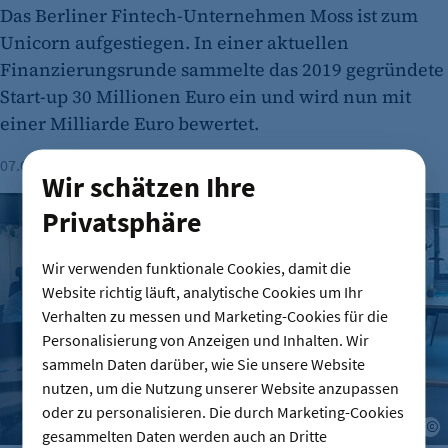
Das Berliner Fintech-Unternehmen Moss ist zum
Unicorn aufgestiegen. In einer aktuellen
Finanzierungsrunde sammelte das 2019 gegründete
Start-up 30 Millionen Euro ein und wird nun mit
einer Milliarde Euro bewertet.
07.08.2026
Lesezeit: 1 Minute
Wir schätzen Ihre
Gründungszahlen steigen, Bürokratie bleibt größte Hürde
Privatsphäre
Wir verwenden funktionale Cookies, damit die
Website richtig läuft, analytische Cookies um Ihr
Verhalten zu messen und Marketing-Cookies für die
Personalisierung von Anzeigen und Inhalten. Wir
sammeln Daten darüber, wie Sie unsere Website
nutzen, um die Nutzung unserer Website anzupassen
oder zu personalisieren. Die durch Marketing-Cookies
A
gesammelten Daten werden auch an Dritte