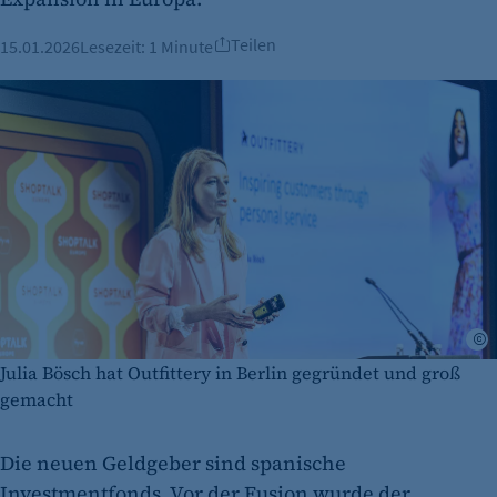
Teilen
15.01.2026
Lesezeit:
1 Minute
©
Julia Bösch hat Outfittery in Berlin gegründet und groß
gemacht
Die neuen Geldgeber sind spanische
Investmentfonds. Vor der Fusion wurde der