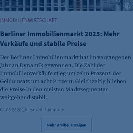
A
Anbieter:
etracker GmbH
IMMOBILIENWIRTSCHAFT
Zweck:
Berliner Immobilienmarkt 2025: Mehr
Es erlaubt eTracker Cookies zu setzen.
Verkäufe und stabile Preise
Cookie Laufzeit:
480 Tage
Der Berliner Immobilienmarkt hat im vergangenen
Jahr an Dynamik gewonnen. Die Zahl der
etracker Analytics
Immobilienverkäufe stieg um zehn Prozent, der
Name:
Geldumsatz um acht Prozent. Gleichzeitig blieben
isSdEnabled
die Preise in den meisten Marktsegmenten
Anbieter:
weitgehend stabil.
etracker GmbH
04.08.2026
Lesezeit: 1 Minuten
Zweck:
Erkennung, ob bei dem Besucher die
Mehr Artikel anzeigen
Scrolltiefe gemessen wird.