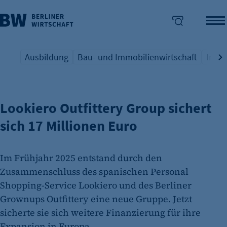
Ausbildung
Bau- und Immobilienwirtschaft
Indus
E-COMMERCE
Übersicht Schlagwort
Übersicht Schlagwort
Übers
enü überspringen
Lookiero Outfittery Group sichert
sich 17 Millionen Euro
Im Frühjahr 2025 entstand durch den
Zusammenschluss des spanischen Personal
Shopping-Service Lookiero und des Berliner
Grownups Outfittery eine neue Gruppe. Jetzt
sicherte sie sich weitere Finanzierung für ihre
Expansion in Europa.