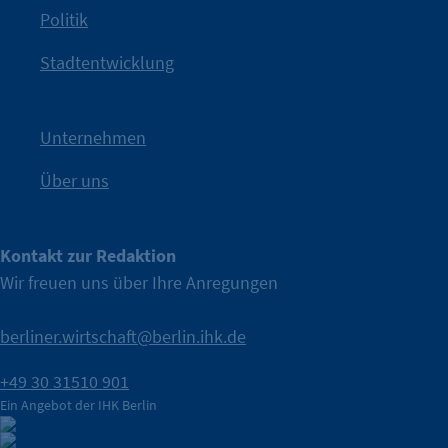
Politik
IHK?“
wurde bewusst Neugier geweckt und Gespräche
Kampagne der IHK Berlin in die nächste Stufe. Mit
„WTF is
Stadtentwicklung
Nach einer aufmerksamkeitsstarken Teaserphase geht die
IHK Berlin. Offizieller Unterstützer der Berliner Wirtschaft.
Unternehmen
Über uns
Kontakt zur Redaktion
Wir freuen uns über Ihre Anregungen
berliner.wirtschaft@berlin.ihk.de
+49 30 31510 901
Ein Angebot der IHK Berlin