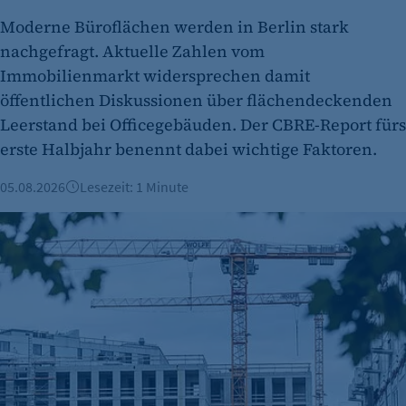
Moderne Büroflächen werden in Berlin stark
nachgefragt. Aktuelle Zahlen vom
Immobilienmarkt widersprechen damit
etracker Analytics
öffentlichen Diskussionen über flächendeckenden
Name:
Leerstand bei Officegebäuden. Der CBRE-Report fürs
et_oi_v2
erste Halbjahr benennt dabei wichtige Faktoren.
Anbieter:
05.08.2026
Lesezeit: 1 Minute
etracker GmbH
Berliner Immobilienmarkt 2025: Mehr Verkäufe und stabile 
Zweck:
Cookie Erkennung
Cookie Laufzeit:
2 Jahre
etracker Analytics
Name:
et_allow_cookies