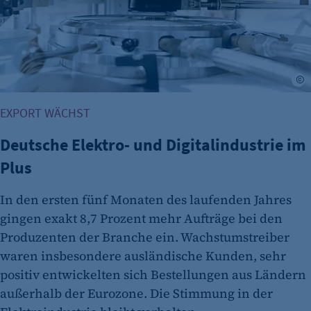
Zweck:
Opt-In Cookie speichert die Entscheidung des
Besuchers, wenn auf der Seite des Kunden das
Tracking Opt-In ausgespielt wird. Wird auch
©
für ein eventuelles Opt-Out verwendet.
EXPORT WÄCHST
Cookie Laufzeit:
"no" - 50 Jahre "yes" - 480 Tage
Deutsche Elektro- und Digitalindustrie im
fe_typo_user
Plus
Name:
In den ersten fünf Monaten des laufenden Jahres
fe_typo_user
gingen exakt 8,7 Prozent mehr Aufträge bei den
Anbieter:
Produzenten der Branche ein. Wachstumstreiber
CMS TYPO3
waren insbesondere ausländische Kunden, sehr
Zweck:
positiv entwickelten sich Bestellungen aus Ländern
Session-Cookie für die Verwaltung von
außerhalb der Eurozone. Die Stimmung in der
Benutzer-Sessions (z. B. bei Login, Umfrage