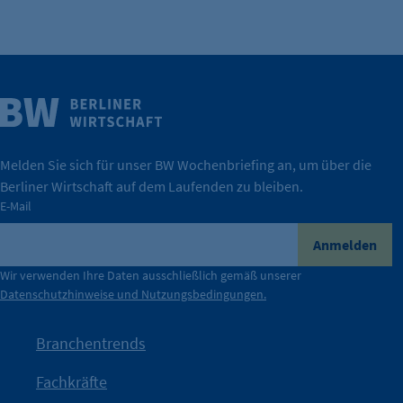
Cookie Laufzeit:
24 Std.
Weitere Infos
Wirtschaft.
IHK Berlin. Offizieller Unterstützer der Berliner
Melden Sie sich für unser BW Wochenbriefing an, um über die
Berliner Wirtschaft auf dem Laufenden zu bleiben.
tatsächlich unterstützt.
E-Mail
konkret bedeutet – und wie die IHK Berlin Unternehmen
Durch ihre Perspektiven wird deutlich, was der Claim
Anmelden
der Berliner Wirtschaft.
Wir verwenden Ihre Daten ausschließlich gemäß unserer
Datenschutzhinweise und Nutzungsbedingungen.
Die Unternehmer stehen stellvertretend für die Vielfalt
mit Haltung.
Branchentrends
Jetzt löst die Kammer diese Frage auf – klar, sichtbar und
Fachkräfte
angestoßen.