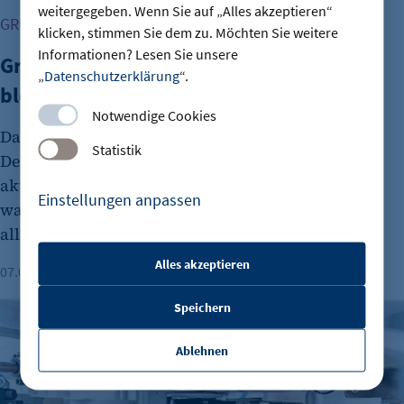
weitergegeben. Wenn Sie auf „Alles akzeptieren“
GRÜNDUNG
klicken, stimmen Sie dem zu. Möchten Sie weitere
Informationen? Lesen Sie unsere
Gründungszahlen steigen, Bürokratie
„
Datenschutzerklärung
“.
bleibt größte Hürde
Notwendige Cookies
Das Interesse an Unternehmensgründungen in
Statistik
Deutschland nimmt wieder zu. Dies zeigt der
aktuelle DIHK-Gründungsreport. Viele Menschen
Einstellungen anpassen
wagen den Schritt in die Selbstständigkeit
allerdings aus wirtschaftlicher Unsicherheit.
Alles akzeptieren
07.08.2026
Lesezeit: 1 Minute
etracker Sitzungs-Cookie
Deutsche Elektro- und Digitalindustrie im Plus
Speichern
Name:
et_oi_v2
Ablehnen
Anbieter:
etracker GmbH