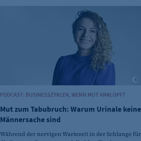
Cookie Laufzeit:
Mut zum Tabubruch: Warum Urinale keine Männersache si
Session
Cookie Consent
Name:
cookie_consent
Zweck:
Dieser Cookie speichert die ausgewählten
Einverständnis-Optionen des Benutzers
L
Cookie Laufzeit:
1 Jahr
PODCAST: BUSINESSZYKLEN, WENN MUT ANKLOPFT
Mut zum Tabubruch: Warum Urinale keine
Männersache sind
Während der nervigen Wartezeit in der Schlange für