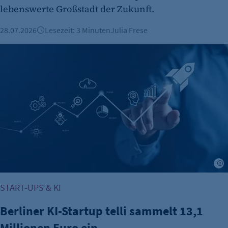
lebenswerte Großstadt der Zukunft.
28.07.2026
Lesezeit: 3 Minuten
Julia Frese
Berliner KI-Startup telli sammelt 13,1 Millionen Euro ein
A
START-UPS & KI
Berliner KI-Startup telli sammelt 13,1
Millionen Euro ein