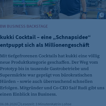
Besuchers, wenn auf der Seite des Kunden das
Tracking Opt-In ausgespielt wird. Wird auch
für ein eventuelles Opt-Out verwendet.
J
Cookie Laufzeit:
BW BUSINESS BACKSTAGE
"no" - 50 Jahre "yes" - 480 Tage
kukki Cocktail – eine „Schnapsidee“
fe_typo_user
entpuppt sich als Millionengeschäft
Name:
fe_typo_user
Mit tiefgefrorenen Cocktails hat kukki eine völlig
neue Produktkategorie geschaffen. Der Weg vom
Anbieter:
CMS TYPO3
Prototyp bis in tausende Gastrobetriebe und
Supermärkte war geprägt von bürokratischen
Zweck:
Hürden – sowie auch überraschend schnellen
Session-Cookie für die Verwaltung von
Erfolgen. Mitgründer und Co-CEO Saif Rudi gibt uns
Benutzer-Sessions (z. B. bei Login, Umfrage
einen Einblick ins Business.
oder Formularen). Wird auch bei Caching zur
Identifizierung verwendet.
06.08.2026
Lesezeit: 3 Minuten
Katrin Lohse