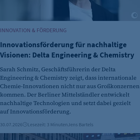
Zweck:
C
Es erlaubt eTracker Cookies zu setzen.
INNOVATION & FÖRDERUNG
Cookie Laufzeit:
480 Tage
Innovationsförderung für nachhaltige
etracker Analytics
Visionen: Delta Engineering & Chemistry
Name:
Sarah Schmitz, Geschäftsführerin der Delta
isSdEnabled
Engineering & Chemistry zeigt, dass internationale
Anbieter:
Chemie-Innovationen nicht nur aus Großkonzernen
etracker GmbH
kommen. Der Berliner Mittelständler entwickelt
Zweck:
nachhaltige Technologien und setzt dabei gezielt
Erkennung, ob bei dem Besucher die
auf Innovationsförderung.
Scrolltiefe gemessen wird.
30.07.2026
Lesezeit: 3 Minuten
Jens Bartels
Cookie Laufzeit:
24 Std.
Green City Solutions und Suncrafter: Zwei Berliner Ideen, d