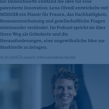
die Damentoilette entstand die Idee für eine
patentierte Innovation: Lena Olvedi entwickelte mit
etracker Analytics
MISSOIR ein Pissoir für Frauen, das Nachhaltigkeit,
Name:
Ressourcenschonung und gesellschaftliche Fragen
et_oi_v2
miteinander verbindet. Im Podcast spricht sie über
Anbieter:
ihren Weg als Gründerin und die
etracker GmbH
Herausforderungen, eine ungewöhnliche Idee zur
Marktreife zu bringen.
Zweck:
Cookie Erkennung
31.07.2026
Lesezeit: 2 Minuten
Fabian Nestler
Cookie Laufzeit:
Innovationsförderung für nachhaltige Visionen: Delta Engin
2 Jahre
etracker Analytics
Name:
et_allow_cookies
Anbieter:
etracker GmbH