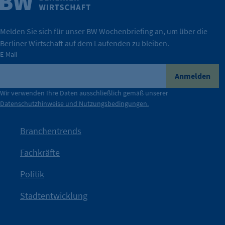
Wirtschaft.
IHK Berlin. Offizieller Unterstützer der Berliner
Melden Sie sich für unser BW Wochenbriefing an, um über die
Berliner Wirtschaft auf dem Laufenden zu bleiben.
tatsächlich unterstützt.
E-Mail
konkret bedeutet – und wie die IHK Berlin Unternehmen
Durch ihre Perspektiven wird deutlich, was der Claim
Anmelden
der Berliner Wirtschaft.
Wir verwenden Ihre Daten ausschließlich gemäß unserer
Datenschutzhinweise und Nutzungsbedingungen.
Die Unternehmer stehen stellvertretend für die Vielfalt
mit Haltung.
Branchentrends
Jetzt löst die Kammer diese Frage auf – klar, sichtbar und
Fachkräfte
angestoßen.
Politik
IHK?“
wurde bewusst Neugier geweckt und Gespräche
Kampagne der IHK Berlin in die nächste Stufe. Mit
„WTF is
Stadtentwicklung
Nach einer aufmerksamkeitsstarken Teaserphase geht die