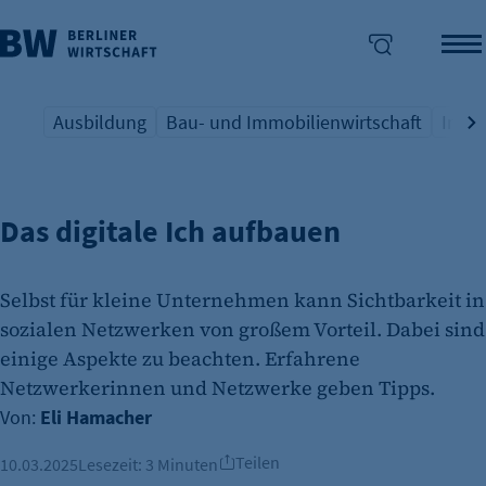
Ausbildung
Bau- und Immobilienwirtschaft
Indus
SOCIAL MEDIA
Übersicht Schlagwort
Übersicht Schlagwort
Übers
enü überspringen
Das digitale Ich aufbauen
Selbst für kleine Unternehmen kann Sichtbarkeit in
sozialen Netzwerken von großem Vorteil. Dabei sind
einige Aspekte zu beachten. Erfahrene
Netzwerkerinnen und Netzwerke geben Tipps.
Von:
Eli Hamacher
Teilen
10.03.2025
Lesezeit:
3 Minuten